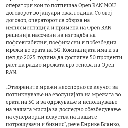
оператори кои го потпишаа Open RAN MOU
договорот во јануари оваа година. Со овој
договор, операторот се обврза на
имплементација и примена на Open RAN
решенија насочени на изградба на
пофлексибилни, поефикасни и побезбедни
мрежи во ерата на 5G. Компанијата има и за
цел до 2025. година да достигне 50 проценти
раст на радио мрежата врз основа на Open
RAN.
„Отворените мрежи неоспорно се клучот за
поттикнување на еволуцијата на мрежата во
ерата на 5G и за одржување и исполнување
на нашата мисија за доследно обезбедување
на супериорни искуства на нашите
потрошувачи и бизнис“, рече Енрике Бланко,