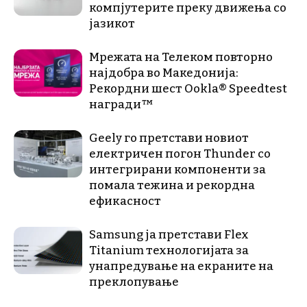
компјутерите преку движења со
јазикот
Мрежата на Телеком повторно
најдобра во Македонија:
Рекордни шест Ookla® Speedtest
награди™
Geely го претстави новиот
електричен погон Thunder со
интегрирани компоненти за
помала тежина и рекордна
ефикасност
Samsung ја претстави Flex
Titanium технологијата за
унапредување на екраните на
преклопување