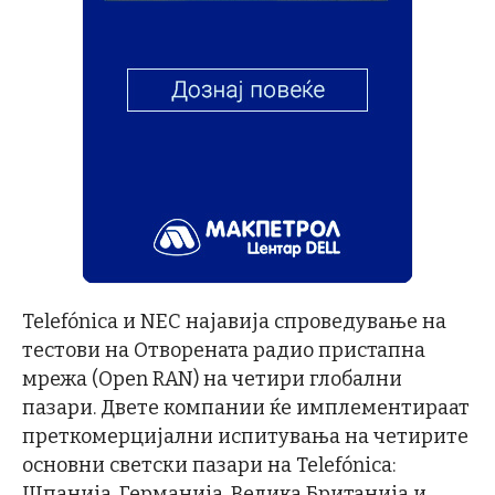
Telefónica и NEC најавија спроведување на
тестови на Отворената радио пристапна
мрежа (Open RAN) на четири глобални
пазари. Двете компании ќе имплементираат
преткомерцијални испитувања на четирите
основни светски пазари на Telefónica:
Шпанија, Германија, Велика Британија и