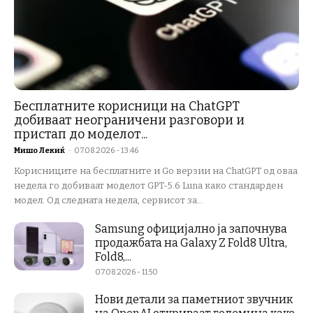
Бесплатните корисници на ChatGPT
добиваат неограничени разговори и
пристап до моделот...
Мишо Лекиќ
-
07.08.2026 - 13:46
Корисниците на бесплатните и Go верзии на ChatGPT од оваа
недела го добиваат моделот GPT-5.6 Luna како стандарден
модел. Од следната недела, сервисот за...
Samsung официјално ја започнува
продажбата на Galaxy Z Fold8 Ultra,
Fold8,...
07.08.2026 - 11:50
Нови детали за паметниот звучник