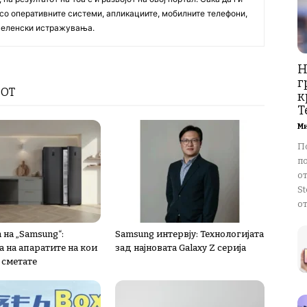
со оперативните системи, апликациите, мобилните телефони,
вселенски истражувања.
Н
г
РОТ
к
T
М
П
п
о
St
от
 на „Samsung“:
Samsung интервју: Технологијата
 на апаратите на кои
зад најновата Galaxy Z серија
 сметате