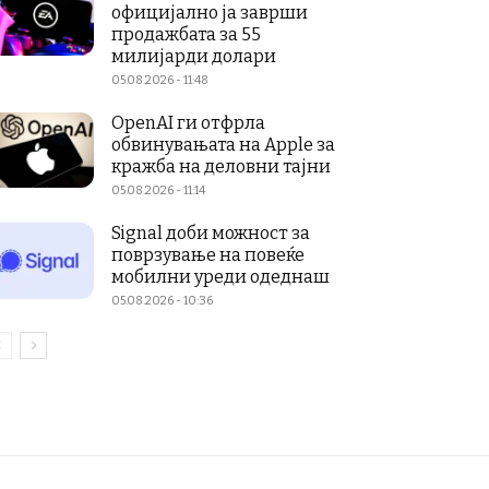
официјално ја заврши
продажбата за 55
милијарди долари
05.08.2026 - 11:48
OpenAI ги отфрла
обвинувањата на Apple за
кражба на деловни тајни
05.08.2026 - 11:14
Signal доби можност за
поврзување на повеќе
мобилни уреди одеднаш
05.08.2026 - 10:36