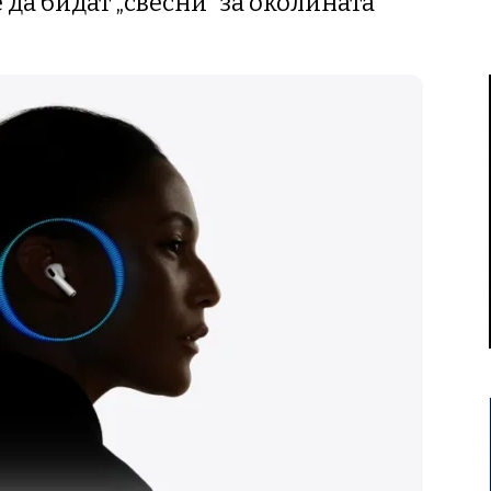
 да бидат „свесни“ за околината