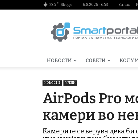
C
23.5
Skopje
6.8.2026 - 6:53
За нас
Smartportal.mk
НОВОСТИ
СОВЕТИ
КОЛУ
НОВОСТИ
УРЕДИ
AirPods Pro 
камери во не
Камерите се верува дека би