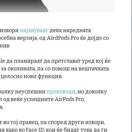
 извори
најавуваат
дека наредната
ебна верзија, од AirdPods Pro ќе дојде со
 нив.
le да планираат да претстават уред кој ќе
 за околината, па со помош на вештачката
 целосно нови функции.
еколку неуспешни
производи
, но доколку
 од веќе успешните AirPods Pro,
а.
 во тој правец, па според други извори,
и како во Face ID, кои ќе бидат тука да ги