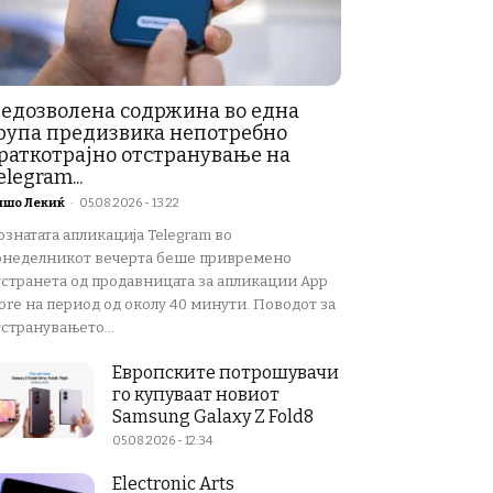
едозволена содржина во една
рупа предизвика непотребно
раткотрајно отстранување на
elegram...
ишо Лекиќ
-
05.08.2026 - 13:22
ознатата апликација Telegram во
онеделникот вечерта беше привремено
тстранета од продавницата за апликации App
ore на период од околу 40 минути. Поводот за
странувањето...
Европските потрошувачи
го купуваат новиот
Samsung Galaxy Z Fold8
05.08.2026 - 12:34
Electronic Arts