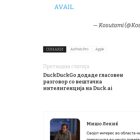
AVAIL.
— Kosutami (@Kos
ОЗНАКИ
AirPods Pro
Apple
Претходна статија
DuckDuckGo додаде гласовен
разговор со вештачка
интелигенција на Duck.ai
Мишо Лекиќ
Својот интерес во областа н
прераснува во нешто повеќе, 