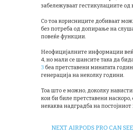
забележуваат гестикулациите од
Со тоа корисниците добиваат мож
без потреба од допирање на слуша
повеќе функции.
Неофицијалните информации веќе 
4, но мали се шансите така да бид
3
беа претставени минатата година
генерација на неколку години.
Тоа што е можно, доколку нависти
кои би биле претставени наскоро, 
некаква надградба на постојниот
NEXT AIRPODS PRO CAN SEE