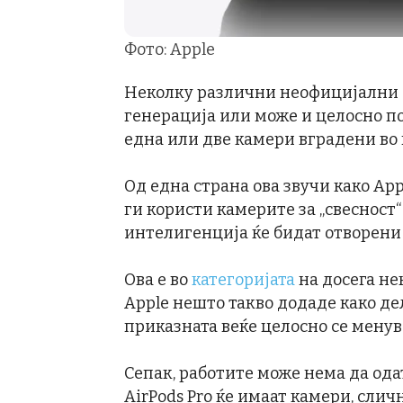
Фото: Apple
Неколку различни неофицијални
генерација или може и целосно пос
една или две камери вградени во
Од една страна ова звучи како App
ги користи камерите за „свесност“
интелигенција ќе бидат отворени
Ова е во
категоријата
на досега н
Apple нешто такво додаде како дел
приказната веќе целосно се менув
Сепак, работите може нема да одат
AirPods Pro ќе имаат камери, сличн