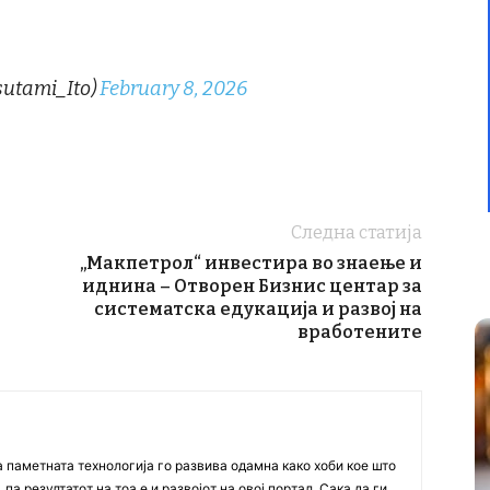
utami_Ito)
February 8, 2026
Следна статија
„Макпетрол“ инвестира во знаење и
иднина – Отворен Бизнис центар за
систематска едукација и развој на
вработените
а паметната технологија го развива одамна како хоби кое што
па резултатот на тоа е и развојот на овој портал. Сака да ги