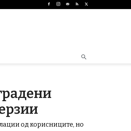
вградени
верзии
улации од корисниците, но