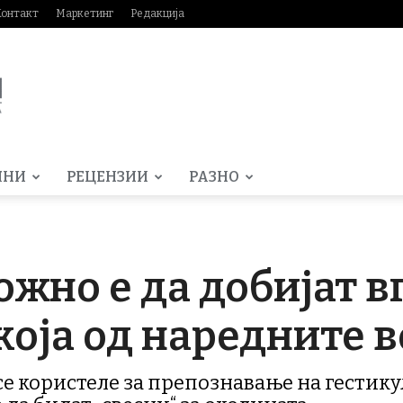
Контакт
Маркетинг
Редакција
МНИ
РЕЦЕНЗИИ
РАЗНО
можно е да добијат 
која од наредните 
 се користеле за препознавање на гестик