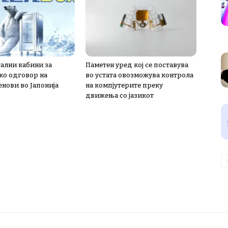
лни кабини за
Паметен уред кој се поставува
ко одговор на
во устата овозможува контрола
енови во Јапонија
на компјутерите преку
движења со јазикот