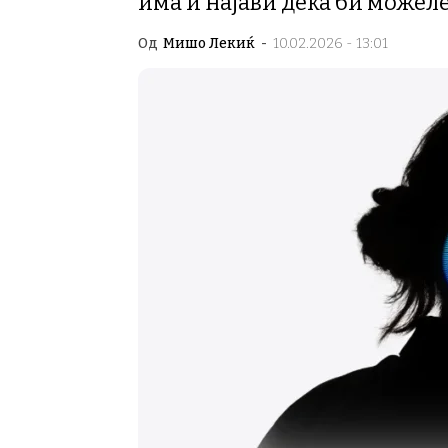
има и најави дека би можеле
Од
Мишо Лекиќ
-
10.02.2026 - 13:01