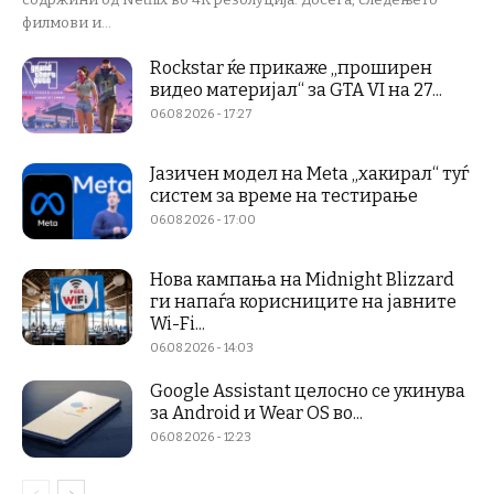
филмови и...
Rockstar ќе прикаже „проширен
видео материјал“ за GTA VI на 27...
06.08.2026 - 17:27
Јазичен модел на Meta „хакирал“ туѓ
систем за време на тестирање
06.08.2026 - 17:00
Нова кампања на Midnight Blizzard
ги напаѓа корисниците на јавните
Wi-Fi...
06.08.2026 - 14:03
Google Assistant целосно се укинува
за Android и Wear OS во...
06.08.2026 - 12:23