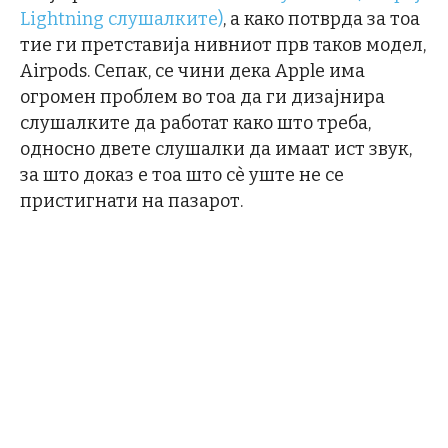
Lightning слушалките)
, а како потврда за тоа
тие ги претставија нивниот прв таков модел,
Airpods. Сепак, се чини дека Apple има
огромен проблем во тоа да ги дизајнира
слушалките да работат како што треба,
односно двете слушалки да имаат ист звук,
за што доказ е тоа што сѐ уште не се
пристигнати на пазарот.