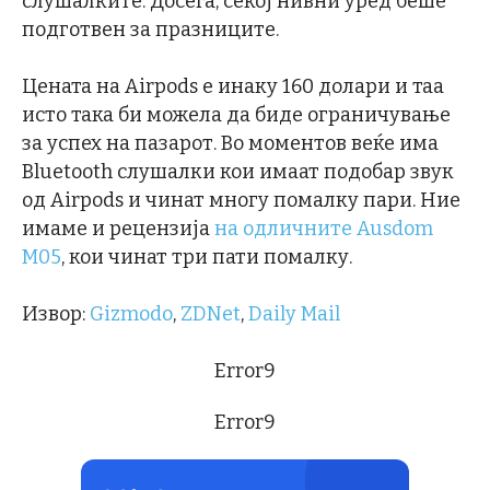
слушалките. Досега, секој нивни уред беше
подготвен за празниците.
Цената на Airpods е инаку 160 долари и таа
исто така би можела да биде ограничување
за успех на пазарот. Во моментов веќе има
Bluetooth слушалки кои имаат подобар звук
од Airpods и чинат многу помалку пари. Ние
имаме и рецензија
на одличните Ausdom
M05
, кои чинат три пати помалку.
Извор:
Gizmodo
,
ZDNet
,
Daily Mail
Error9
Error9