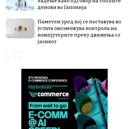
ладење како одговор на топлите
денови во Јапонија
Паметен уред кој се поставува во
устата овозможува контрола на
компјутерите преку движења со
јазикот