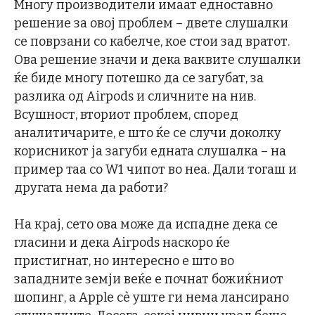
Многу производители имаат едноставно
решение за овој проблем – двете слушалки
се поврзани со кабелче, кое стои зад вратот.
Ова решение значи и дека ваквите слушалки
ќе биде многу потешко да се загубат, за
разлика од Airpods и сличните на нив.
Всушност, вториот проблем, според
аналитичарите, е што ќе се случи доколку
корисникот ја загуби едната слушалка – на
пример таа со W1 чипот во неа. Дали тогаш и
другата нема да работи?
На крај, сето ова може да испадне дека се
гласини и дека Airpods наскоро ќе
пристигнат, но интересно е што во
западните земји веќе е почнат божиќниот
шопинг, а Apple сѐ уште ги нема лансирано