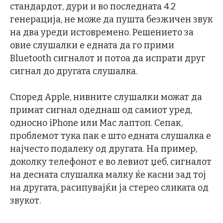
стандардот, дури и во последната 4.2
генерација, не може да пушта безжичен звук
на два уреди истовремено. Решението за
овие слушалки е едната да го прими
Bluetooth сигналот и потоа да испрати друг
сигнал до другата слушалка.
Според Apple, нивните слушалки можат да
примат сигнал одеднаш од самиот уред,
односно iPhone или Mac лаптоп. Сепак,
проблемот тука пак е што едната слушалка е
најчесто подалеку од другата. На пример,
доколку телефонот е во левиот џеб, сигналот
на десната слушалка малку ќе касни зад тој
на другата, расипувајќи ја стерео сликата од
звукот.