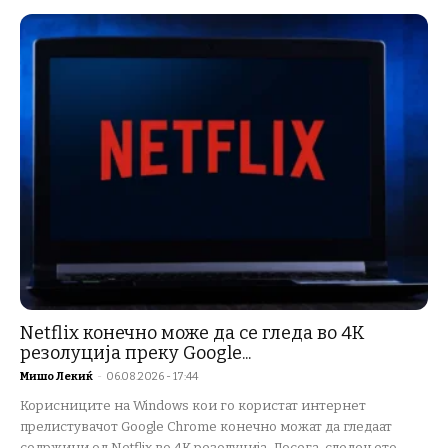
Netflix конечно може да се гледа во 4K
резолуција преку Google...
Мишо Лекиќ
-
06.08.2026 - 17:44
Корисниците на Windows кои го користат интернет
прелистувачот Google Chrome конечно можат да гледаат
содржини од Netflix во 4K резолуција. Досега, следењето