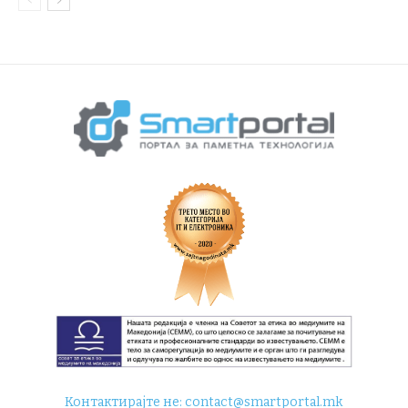
Контактирајте не:
contact@smartportal.mk