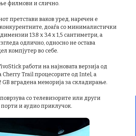
ање филмови и слично.
нот претстави ваков уред, наречен е
од конкурентните, доаѓа со минималистички
димензии 13.8 x 3.4 x 1,5 сантиметри, а
изгледа одлично, односно не остава
ел компјутер во себе.
ivoStick работи на најновата верзија од
Cherry Trail процесорите од Intel, а
2 GB вградена меморија за складирање.
е поврзува со телевизорите или други
B порти и аудио приклучок.