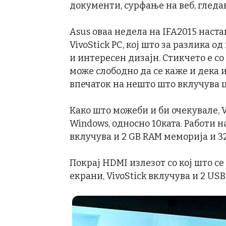
документи, сурфање на веб, глед
Asus оваа недела на IFA2015 наста
VivoStick PC, кој што за разлика 
и интересен дизајн. Стикчето е со 
може слободно да се каже и дека 
впечаток на нешто што вклучува ц
Како што можеби и би очекувале, V
Windows, односно 10ката. Работи на 
вклучува и 2 GB RAM меморија и 3
Покрај HDMI излезот со кој што с
екрани, VivoStick вклучува и 2 US