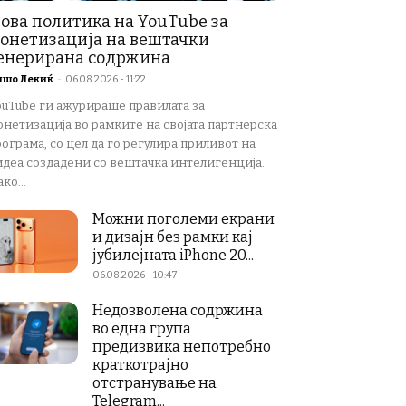
ова политика на YouTube за
онетизација на вештачки
енерирана содржина
ишо Лекиќ
-
06.08.2026 - 11:22
ouTube ги ажурираше правилата за
онетизација во рамките на својата партнерска
ограма, со цел да го регулира приливот на
идеа создадени со вештачка интелигенција.
ко...
Можни поголеми екрани
и дизајн без рамки кај
јубилејната iPhone 20...
06.08.2026 - 10:47
Недозволена содржина
во една група
предизвика непотребно
краткотрајно
отстранување на
Telegram...