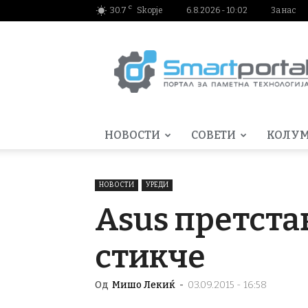
C
30.7
Skopje
6.8.2026 - 10:02
За нас
Smartportal.mk
НОВОСТИ
СОВЕТИ
КОЛУ
НОВОСТИ
УРЕДИ
Asus претста
стикче
Од
Мишо Лекиќ
-
03.09.2015 - 16:58