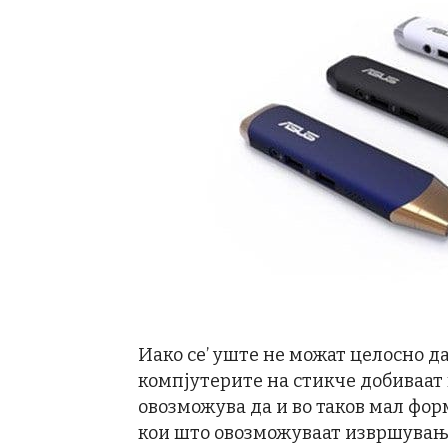
Иако се’ уште не можат целосно д
компјутерите на стикче добиваат 
овозможува да и во таков мал фо
кои што овозможуваат извршување