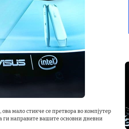
, ова мало стикче се претвора во компјутер
да ги направите вашите основни дневни