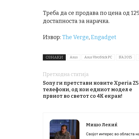
Треба да се продава по цена од 12
достапноста за нарачка.
Извор:
The Verge
,
Engadget
ОЗНАКИ
Asus
Asus VivoStick PC
IFA 2015
Претходна статија
Sony ги претстави новите Xperia Z5
телефони, од кои едниот модел е
првиот во светот со 4K екран!
Мишо Лекиќ
Својот интерес во областа н