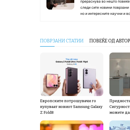
прераснува во нешто повеќе, 
следи сите новини поврзани 
но и интересните научни и 
ПОВРЗАНИ СТАТИИ
ПОВЕЌЕ ОД АВТО
Европските потрошувачи го
Предноста
купуваат новиот Samsung Galaxy
Сигурноста
Z Fold8
можете да