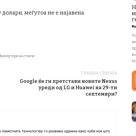
Н
9 долари, меѓутоа не е најавена
м
г
М
Y
м
пр
в
Компјутери на стикче
Иа
Следна статија
Google ќе ги претстави новите Nexus
уреди од LG и Huawei на 29-ти
септември?
а паметната технологија го развива одамна како хоби кое што