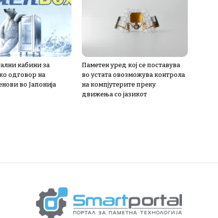
лни кабини за
Паметен уред кој се поставува
ко одговор на
во устата овозможува контрола
енови во Јапонија
на компјутерите преку
движења со јазикот