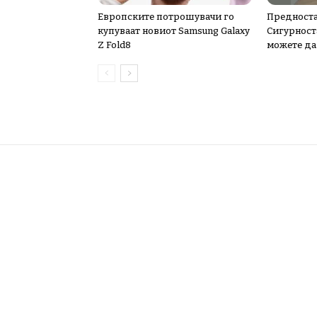
Европските потрошувачи го
Предноста
купуваат новиот Samsung Galaxy
Сигурноста
Z Fold8
можете да