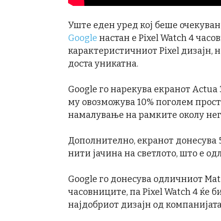
Уште еден уред кој беше очекува
Google
настан е Pixel Watch 4 часо
карактеристичниот Pixel дизајн, н
доста уникатна.
Google го нарекува екранот Actua 
му овозможува 10% поголем просто
намалување на рамките околу нег
Дополнително, екранот донесува 
нити јачина на светлото, што е о
Google го донесува одличниот Mater
часовниците, па Pixel Watch 4 ќе б
најдобриот дизајн од компанијата