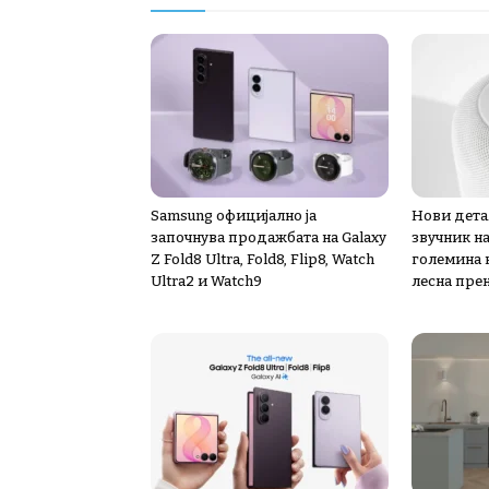
Samsung официјално ја
Нови дета
започнува продажбата на Galaxy
звучник н
Z Fold8 Ultra, Fold8, Flip8, Watch
големина к
Ultra2 и Watch9
лесна пре