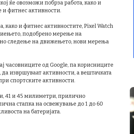
кој ќе овозможи побрза работа, како и
 и фитнес активности.
, како и фитнес активностите, Pixel Watch
пиењето, подобрено мерење на
ено следење на движењето, нови мерења
ај часовниците од Google, па корисниците
 да извршуваат активности, а вештачката
 при спортските активности.
ни, 41 и 45 милиметри, прилично
лична стапка на освежување до 1 до 60
ливоста на батеријата.