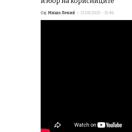
избор на корисниците
Од
Мишо Лекиќ
-
21.08.2025 - 15:46