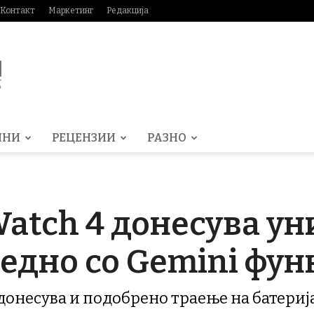
Контакт
Маркетинг
Редакција
МНИ
РЕЦЕНЗИИ
РАЗНО
Watch 4 донесува у
аедно со Gemini фу
донесува и подобрено траење на батерија