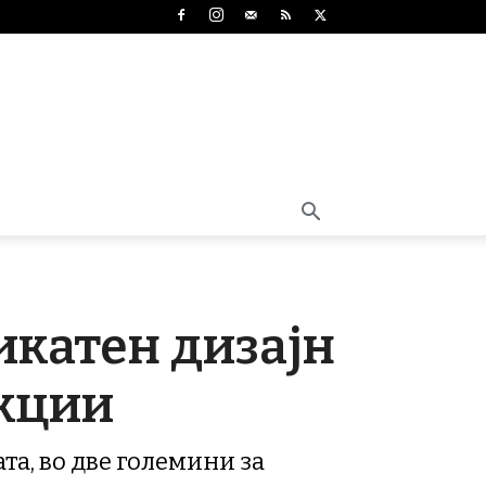
никатен дизајн
нкции
та, во две големини за