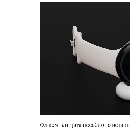
Од компанијата посебно го истакн