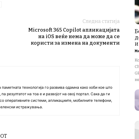
Следна статија
Microsoft 365 Copilot апликацијата
Б
на iOS веќе нема да може да се
д
користи за измена на документи
и
М
К
Ch
GP
не
а паметната технологија го развива одамна како хоби кое што
па резултатот на тоа е и развојот на овој портал. Сака да ги
со оперативните системи, апликациите, мобилните телефони,
вселенски истражувања.
РОТ