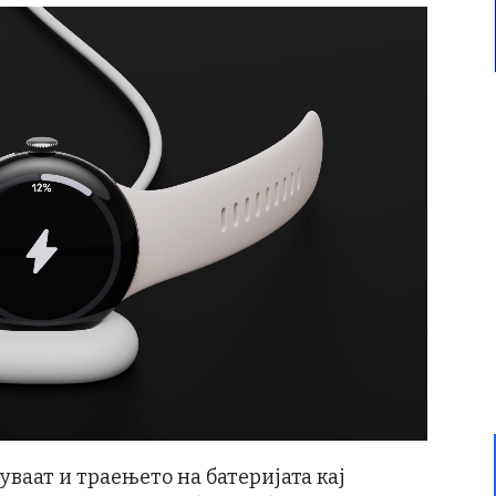
уваат и траењето на батеријата кај