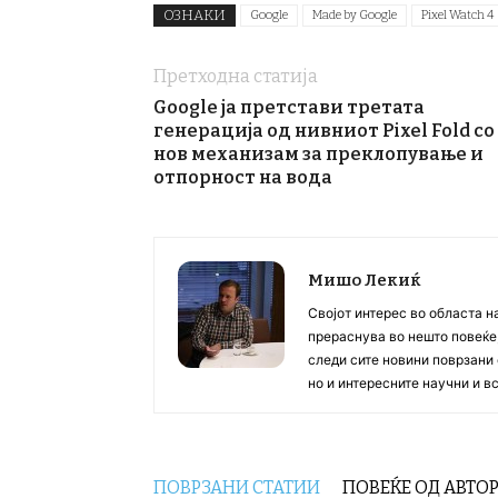
ОЗНАКИ
Google
Made by Google
Pixel Watch 4
Претходна статија
Google ја претстави третата
генерација од нивниот Pixel Fold со
нов механизам за преклопување и
отпорност на вода
Мишо Лекиќ
Својот интерес во областа н
прераснува во нешто повеќе, 
следи сите новини поврзани 
но и интересните научни и 
ПОВРЗАНИ СТАТИИ
ПОВЕЌЕ ОД АВТО