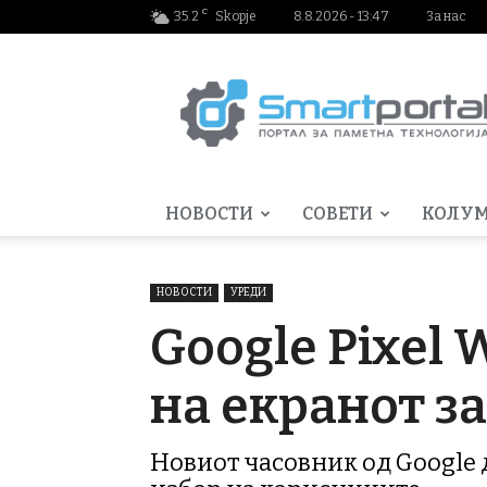
C
35.2
Skopje
8.8.2026 - 13:47
За нас
Smartportal.mk
НОВОСТИ
СОВЕТИ
КОЛУ
НОВОСТИ
УРЕДИ
Google Pixel 
на екранот з
Новиот часовник од Google 