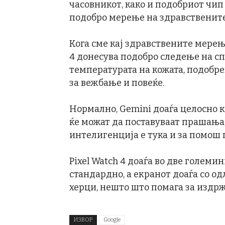
часовникот, како и подобриот чип 
подобро мерење на здравствените
Кога сме кај здравствените мерења
4 донесува подобро следење на с
температурата на кожата, подобр
за вежбање и повеќе.
Нормално, Gemini доаѓа целосно к
ќе можат да поставуваат прашања,
интелигенција е тука и за помош
Pixel Watch 4 доаѓа во две големи
стандардно, а екранот доаѓа со од
херци, нешто што помага за издрж
ИЗВОР
Google