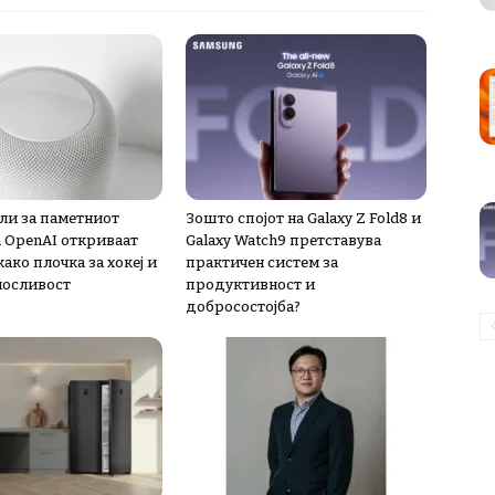
ли за паметниот
Зошто спојот на Galaxy Z Fold8 и
а OpenAI откриваат
Galaxy Watch9 претставува
ако плочка за хокеј и
практичен систем за
носливост
продуктивност и
добросостојба?