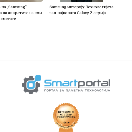
 на „Samsung“:
Samsung интервју: Технологијата
 на апаратите на кои
зад најновата Galaxy Z серија
 сметате