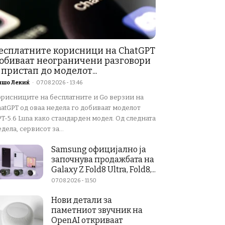
есплатните корисници на ChatGPT
обиваат неограничени разговори
 пристап до моделот...
ишо Лекиќ
-
07.08.2026 - 13:46
орисниците на бесплатните и Go верзии на
atGPT од оваа недела го добиваат моделот
T-5.6 Luna како стандарден модел. Од следната
дела, сервисот за...
Samsung официјално ја
започнува продажбата на
Galaxy Z Fold8 Ultra, Fold8,...
07.08.2026 - 11:50
Нови детали за
паметниот звучник на
OpenAI откриваат