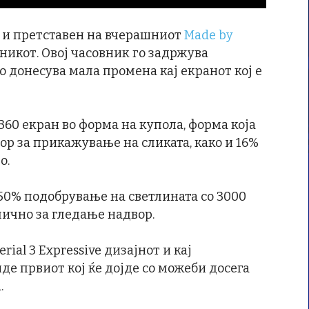
н и претставен на вчерашниот
Made by
вникот. Овој часовник го задржува
о донесува мала промена кај екранот кој е
360 екран во форма на купола, форма која
р за прикажување на сликата, како и 16%
о.
50% подобрување на светлината со 3000
длично за гледање надвор.
ial 3 Expressive дизајнот и кај
иде првиот кој ќе дојде со можеби досега
.