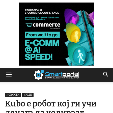
НОВОСТИ
УРЕДИ
Kubo е робот кој ги учи
децата да кодираат