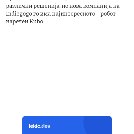
различни решенија, но нова компанија на
Indiegogo го има најинтересното – робот
наречен Kubo.