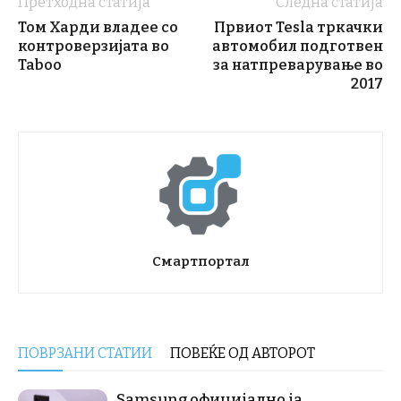
Претходна статија
Следна статија
Том Харди владее со
Првиот Tesla тркачки
контроверзијата во
автомобил подготвен
Taboo
за натпреварување во
2017
Смартпортал
ПОВРЗАНИ СТАТИИ
ПОВЕЌЕ ОД АВТОРОТ
Samsung официјално ја