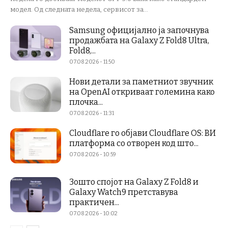
модел. Од следната недела, сервисот за...
Samsung официјално ја започнува
продажбата на Galaxy Z Fold8 Ultra,
Fold8,...
07.08.2026 - 11:50
Нови детали за паметниот звучник
на OpenAI откриваат големина како
плочка...
07.08.2026 - 11:31
Cloudflare го објави Cloudflare OS: ВИ
платформа со отворен код што...
07.08.2026 - 10:59
Зошто спојот на Galaxy Z Fold8 и
Galaxy Watch9 претставува
практичен...
07.08.2026 - 10:02