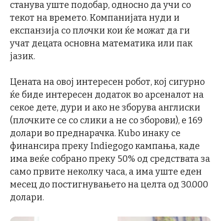
станува уште подобар, односно да учи со
текот на времето. Компанијата нуди и
експанзија со плочки кои ќе можат да ги
учат децата основна математика или пак
јазик.
Цената на овој интересен робот, кој сигурно
ќе биде интересен додаток во арсеналот на
секое дете, дури и ако не зборува англиски
(плочките се со слики а не со зборови), е 169
долари во преднарачка. Kubo инаку се
финансира преку Indiegogo кампања, каде
има веќе собрано преку 50% од средствата за
само првите неколку часа, а има уште еден
месец до постигнувањето на целта од 30.000
долари.