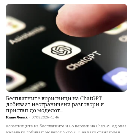
Бесплатните корисници на ChatGPT
добиваат неограничени разговори и
пристап до моделот...
Мишо Лекиќ
-
07.08.2026 - 13:46
Корисниците на бесплатните и Go верзии на ChatGPT од оваа
недела го добиваат моделот GPT-5.6 Luna како стандарден