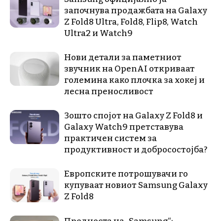
започнува продажбата на Galaxy
Z Fold8 Ultra, Fold8, Flip8, Watch
Ultra2 и Watch9
Нови детали за паметниот
звучник на OpenAI откриваат
големина како плочка за хокеј и
лесна преносливост
Зошто спојот на Galaxy Z Fold8 и
Galaxy Watch9 претставува
практичен систем за
продуктивност и добросостојба?
Европските потрошувачи го
купуваат новиот Samsung Galaxy
Z Fold8