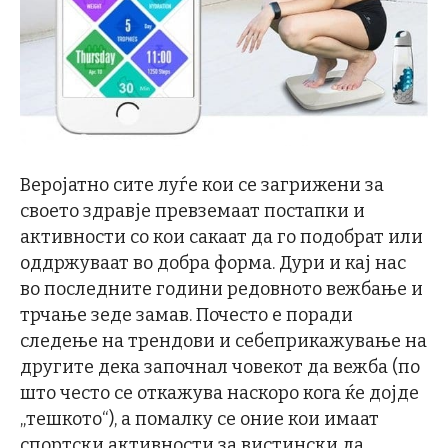
Веројатно сите луѓе кои се загрижени за
своето здравје превземаат постапки и
активности со кои сакаат да го подобрат или
оддржуваат во добра форма. Дури и кај нас
во последните години редовното вежбање и
трчање зеде замав. Почесто е поради
следење на трендови и себеприкажување на
другите дека започнал човекот да вежба (по
што често се откажува наскоро кога ќе дојде
„тешкото“), а помалку се оние кои имаат
спортски активности за вистински да