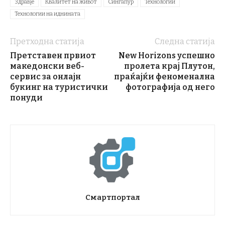
Здравје
Квалитет на живот
Сингапур
Технологии
Технологии на иднината
Претходна статија
Следна статија
Претставен првиот
New Horizons успешно
македонски веб-
пролета крај Плутон,
сервис за онлајн
праќајќи феноменална
букинг на туристички
фотографија од него
понуди
Смартпортал