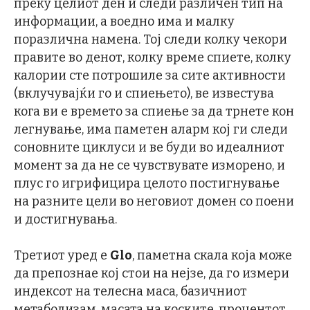
преку целиот ден и следи различен тип на
информации, а воедно има и малку
поразлична намена. Тој следи колку чекори
правите во денот, колку време спиете, колку
калории сте потрошиле за сите активности
(вклучувајќи го и спиењето), ве известува
кога ви е времето за спиење за да трнете кон
легнување, има паметен аларм кој ги следи
соновните циклуси и ве буди во идеалниот
момент за да не се чувствувате изморено, и
плус го игрифицира целото постигнување
на разните цели во неговиот домен со поени
и достигнувања.
Третиот уред е
Glo
, паметна скала која може
да препознае кој стои на нејзе, да го измери
индексот на телесна маса, базичниот
метаболизам, масата на коските, процентот