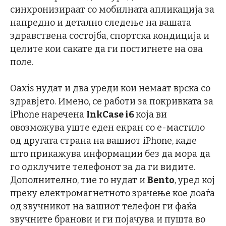
синхронизираат со мобилната апликација за
напредно и детално следење на вашата
здравствена состојба, спортска кондиција и
целите кои сакате да ги постигнете на ова
поле.
Oaxis нудат и два уреди кои немаат врска со
здравјето. Имено, се работи за покривката за
iPhone наречена
InkCase i6
која ви
овозможува уште еден екран со е-мастило
од другата страна на вашиот iPhone, каде
што прикажува информации без да мора да
го одклучите телефонот за да ги видите.
Дополнително, тие го нудат и
Bento
, уред кој
преку електромагнетното зрачење кое доаѓа
од звучникот на вашиот телефон ги фаќа
звучните бранови и ги појачува и пушта во