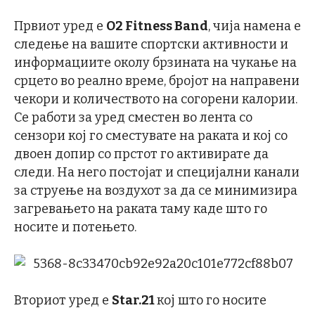
Првиот уред е
O2 Fitness Band
, чија намена е
следење на вашите спортски активности и
информациите околу брзината на чукање на
срцето во реално време, бројот на направени
чекори и количеството на согорени калории.
Се работи за уред сместен во лента со
сензори кој го сместувате на раката и кој со
двоен допир со прстот го активирате да
следи. На него постојат и специјални канали
за струење на воздухот за да се минимизира
загревањето на раката таму каде што го
носите и потењето.
Вториот уред е
Star.21
кој што го носите