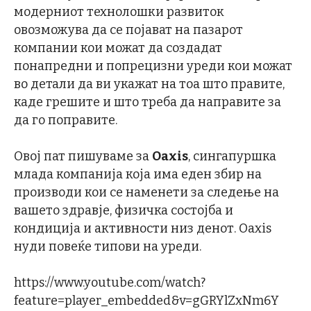
модерниот технолошки развиток
овозможува да се појават на пазарот
компании кои можат да создадат
понапредни и попрецизни уреди кои можат
во детали да ви укажат на тоа што правите,
каде грешите и што треба да направите за
да го поправите.
Овој пат пишуваме за
Oaxis
, сингапуршка
млада компанија која има еден збир на
производи кои се наменети за следење на
вашето здравје, физичка состојба и
кондиција и активности низ денот. Oaxis
нуди повеќе типови на уреди.
https://www.youtube.com/watch?
feature=player_embedded&v=gGRYlZxNm6Y