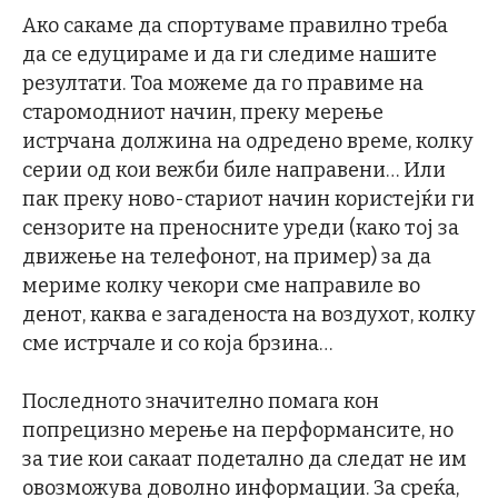
Ако сакаме да спортуваме правилно треба
да се едуцираме и да ги следиме нашите
резултати. Тоа можеме да го правиме на
старомодниот начин, преку мерење
истрчана должина на одредено време, колку
серии од кои вежби биле направени… Или
пак преку ново-стариот начин користејќи ги
сензорите на преносните уреди (како тој за
движење на телефонот, на пример) за да
мериме колку чекори сме направиле во
денот, каква е загаденоста на воздухот, колку
сме истрчале и со која брзина…
Последното значително помага кон
попрецизно мерење на перформансите, но
за тие кои сакаат подетално да следат не им
овозможува доволно информации. За среќа,