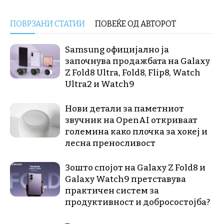
ПОВРЗАНИ СТАТИИ
ПОВЕЌЕ ОД АВТОРОТ
Samsung официјално ја
започнува продажбата на Galaxy
Z Fold8 Ultra, Fold8, Flip8, Watch
Ultra2 и Watch9
Нови детали за паметниот
звучник на OpenAI откриваат
големина како плочка за хокеј и
лесна преносливост
Зошто спојот на Galaxy Z Fold8 и
Galaxy Watch9 претставува
практичен систем за
продуктивност и добросостојба?