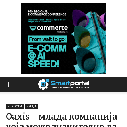
НОВОСТИ
УРЕДИ
Oaxis – млада компанија
која може значително да