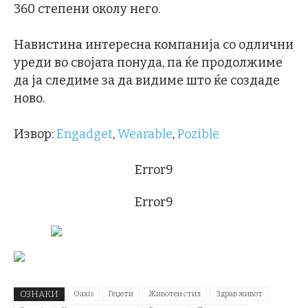
360 степени околу него.
Навистина интересна компанија со одлични
уреди во својата понуда, па ќе продолжиме
да ја следиме за да видиме што ќе создаде
ново.
Извор:
Engadget
,
Wearable
,
Pozible
Error9
Error9
ОЗНАКИ
Oaxis
Геџети
Животен стил
Здрав живот