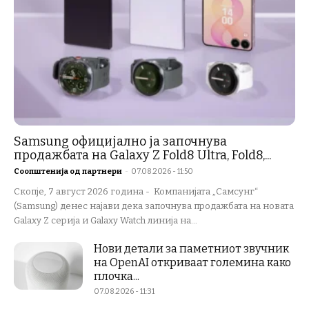
Samsung официјално ја започнува
продажбата на Galaxy Z Fold8 Ultra, Fold8,...
Соопштенија од партнери
-
07.08.2026 - 11:50
Скопје, 7 август 2026 година - Компанијата „Самсунг“
(Samsung) денес најави дека започнува продажбата на новата
Galaxy Z серија и Galaxy Watch линија на...
Нови детали за паметниот звучник
на OpenAI откриваат големина како
плочка...
07.08.2026 - 11:31