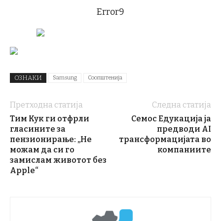
Error9
ОЗНАКИ
Samsung
Соопштенија
Претходна статија
Следна статија
Тим Кук ги отфрли
Семос Едукација ја
гласините за
предводи AI
пензионирање: „Не
трансформацијата во
можам да си го
компаниите
замислам животот без
Apple“