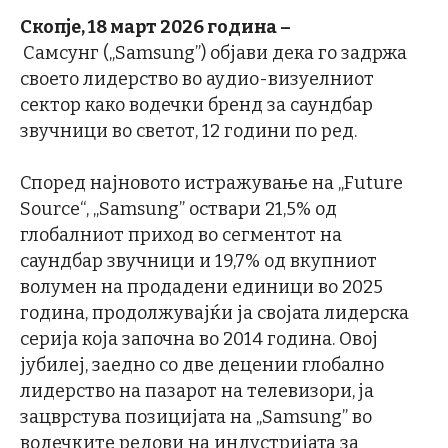
Скопје, 18 март 2026 година –
Самсунг („Samsung”) објави дека го задржа
своето лидерство во аудио-визуелниот
сектор како водечки бренд за саундбар
звучници во светот, 12 години по ред.
Според најновото истражување на „Future
Source“, „Samsung” оствари 21,5% од
глобалниот приход во сегментот на
саундбар звучници и 19,7% од вкупниот
волумен на продадени единици во 2025
година, продолжувајќи ја својата лидерска
серија која започна во 2014 година. Овој
јубилеј, заедно со две децении глобално
лидерство на пазарот на телевизори,
ја
зацврстува позицијата на „Samsung” во
водечките редови на индустријата за