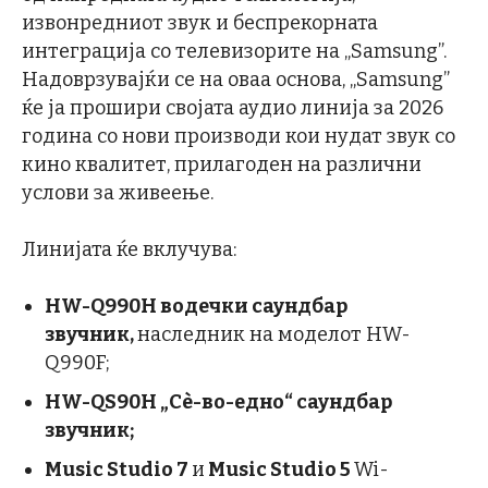
извонредниот звук и беспрекорната
интеграција со телевизорите на „Samsung”.
Надоврзувајќи се на оваа основа, „Samsung”
ќе ја прошири својата аудио линија за 2026
година со нови производи кои нудат звук со
кино квалитет, прилагоден на различни
услови за живеење.
Линијата ќе вклучува:
HW-Q990H водечки саундбар
звучник,
наследник на моделот HW-
Q990F;
HW-QS90H „Сè-во-едно“ саундбар
звучник;
Music Studio 7
и
Music Studio 5
Wi-