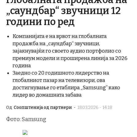
„саундбар“ звучници 12
години по ред
Компанијата е на врвот на глобалната
продажба на „саундбар“ звучници,
зајакнувајќи го своето аудио портфолио со
премиум модели и проширена линија за 2026
година
Заедно со 20 годишното лидерство на
глобалниот пазар на телевизори, ова
достигнување го етаблира „Samsung” како
лидер во домашната забава
Од
Соопштенија од партнери
-
18.03.2026 - 14:18
Фото: Samsung