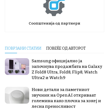
Соопштенија од партнери
ПОВРЗАНИ СТАТИИ
ПОВЕЌЕ ОД АВТОРОТ
Samsung официјално ја
започнува продажбата на Galaxy
Z Fold8 Ultra, Fold8, Flip8, Watch
Ultra2 и Watch9
Нови детали за паметниот
звучник на OpenAI откриваат
големина како плочка за хокеј и
лесна преносливост