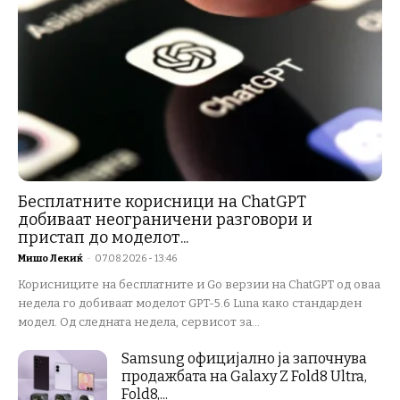
Бесплатните корисници на ChatGPT
добиваат неограничени разговори и
пристап до моделот...
Мишо Лекиќ
-
07.08.2026 - 13:46
Корисниците на бесплатните и Go верзии на ChatGPT од оваа
недела го добиваат моделот GPT-5.6 Luna како стандарден
модел. Од следната недела, сервисот за...
Samsung официјално ја започнува
продажбата на Galaxy Z Fold8 Ultra,
Fold8,...