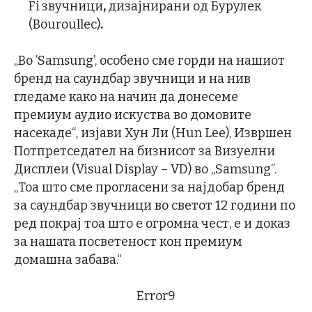
Fi
звучници
,
дизајнирани од Бурулек
(Bouroullec)
.
„Во ’Samsung’, особено сме горди на нашиот
бренд на саундбар звучници и на нив
гледаме како на начин да донесеме
премиум аудио искуства во домовите
насекаде“, изјави Хун Ли (Hun Lee), Извршен
Потпретседател на бизнисот за Визуелни
Дисплеи (Visual Display – VD) во „Samsung”.
„Тоа што сме прогласени за најдобар бренд
за саундбар звучници во светот 12 години по
ред покрај тоа што е огромна чест, е и доказ
за нашата посветеност кон премиум
домашна забава.“
Error9