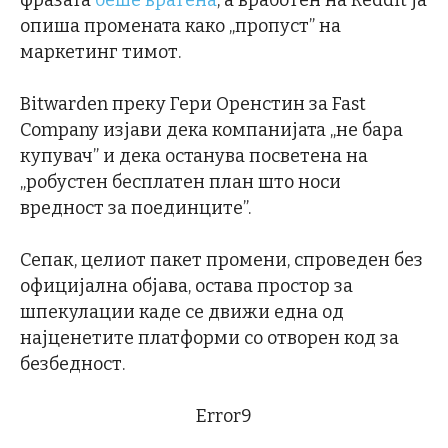
фразата
беше вратена
, а вработен на Reddit ја
опиша промената како „пропуст” на
маркетинг тимот.
Bitwarden преку Гери Оренстин за Fast
Company изјави дека компанијата „не бара
купувач” и дека останува посветена на
„робустен бесплатен план што носи
вредност за поединците”.
Сепак, целиот пакет промени, спроведен без
официјална објава, остава простор за
шпекулации каде се движи една од
најценетите платформи со отворен код за
безбедност.
Error9