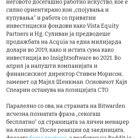
неговото досегашно работно искуство, кое е
силно ориентирано кон „спојувања и
купувања“ и работа со приватни
инвестициски фондови како Vista Equity
Partners и Hg. Суливан ја предводеше
продажбата на Acquia за една милијарда
долари во 2019, како и истата сума како
инвестиција во Insightsoftware во 2021. Во
април ја напушти компанијата и
финансискиот директор Стивен Морисон,
заменет од Мајкл Шенкман. Основачот Кајл
Спеарин останува на позицијата CTO.
Паралелно со ова, на страната на Bitwarden
исчезна познатата фраза „секогаш
бесплатно” од страницата за личен менаџер
на лозинки. После реакции од заедницата,