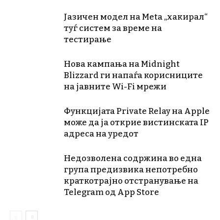
Јазичен модел на Meta „хакирал“
туѓ систем за време на
тестирање
Нова кампања на Midnight
Blizzard ги напаѓа корисниците
на јавните Wi-Fi мрежи
Функцијата Private Relay на Apple
може да ја открие вистинската IP
адреса на уредот
Недозволена содржина во една
група предизвика непотребно
краткотрајно отстранување на
Telegram од App Store