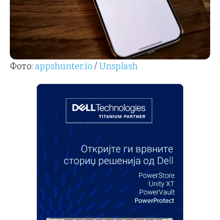
Фото:
appshunter.io
/
Unsplash