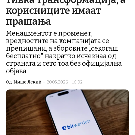
корисниците имаат
прашања
Менаџментот е променет,
вредностите на компанијата се
препишани, а зборовите „секогаш
бесплатно" накратко исчезнаа од
страната и сето тоа без официјална
објава
Од
Мишо Лекиќ
-
20.05.2026 - 16:02