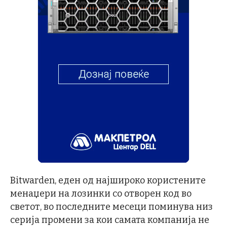
Bitwarden, еден од најшироко користените
менаџери на лозинки со отворен код во
светот, во последните месеци поминува низ
серија промени за кои самата компанија не