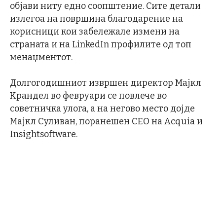
објави ниту едно соопштение. Сите детали
излегоа на површина благодарение на
корисници кои забележале измени на
страната и на LinkedIn профилите од топ
менаџментот.
Долгогодишниот извршен директор Мајкл
Крандел во февруари се повлече во
советничка улога, а на негово место дојде
Мајкл Суливан, поранешен CEO на Acquia и
Insightsoftware.