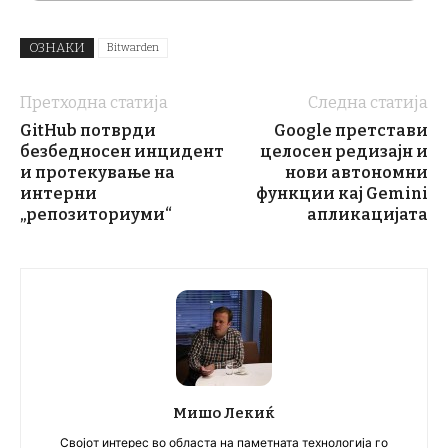
ОЗНАКИ
Bitwarden
Претходна статија
Следна статија
GitHub потврди
Google претстави
безбедносен инцидент
целосен редизајн и
и протекување на
нови автономни
интерни
функции кај Gemini
„репозиториуми“
апликацијата
Мишо Лекиќ
Својот интерес во областа на паметната технологија го