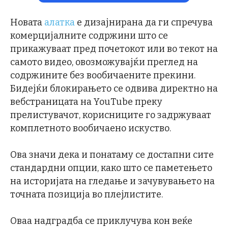
Новата
алатка
е дизајнирана да ги спречува
комерцијалните содржини што се
прикажуваат пред почетокот или во текот на
самото видео, овозможувајќи преглед на
содржините без вообичаените прекини.
Бидејќи блокирањето се одвива директно на
вебстраницата на YouTube преку
прелистувачот, корисниците го задржуваат
комплетното вообичаено искуство.
Ова значи дека и понатаму се достапни сите
стандардни опции, како што се паметењето
на историјата на гледање и зачувувањето на
точната позиција во плејлистите.
Оваа надградба се приклучува кон веќе