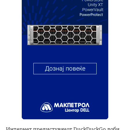
Интернет прелистувачот DuckDuckGo доби