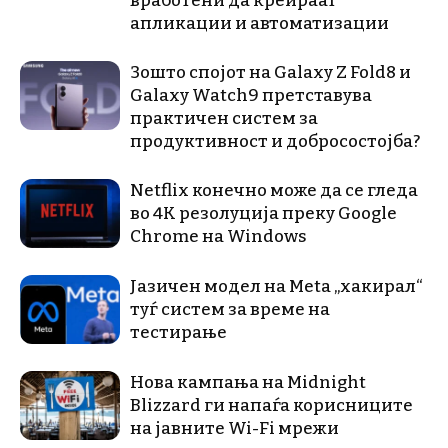
вработени да креираат
апликации и автоматизации
Зошто спојот на Galaxy Z Fold8 и
Galaxy Watch9 претставува
практичен систем за
продуктивност и добросостојба?
Netflix конечно може да се гледа
во 4K резолуција преку Google
Chrome на Windows
Јазичен модел на Meta „хакирал“
туѓ систем за време на
тестирање
Нова кампања на Midnight
Blizzard ги напаѓа корисниците
на јавните Wi-Fi мрежи