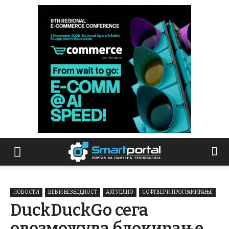
НОВОСТИ
ВЕБ И БЕЗБЕДНОСТ
АКТУЕЛНО
СОФТВЕР И ПРОГРАМИРАЊЕ
DuckDuckGo сега
овозможува блокирање