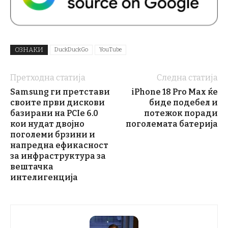
ОЗНАКИ
DuckDuckGo
YouTube
Претходна статија
Следна статија
Samsung ги претстави
iPhone 18 Pro Max ќе
своите први дискови
биде подебел и
базирани на PCIe 6.0
потежок поради
кои нудат двојно
поголемата батерија
поголеми брзини и
напредна ефикасност
за инфраструктура за
вештачка
интелигенција