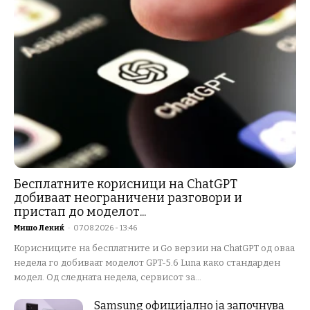
Бесплатните корисници на ChatGPT
добиваат неограничени разговори и
пристап до моделот...
Мишо Лекиќ
-
07.08.2026 - 13:46
Корисниците на бесплатните и Go верзии на ChatGPT од оваа
недела го добиваат моделот GPT-5.6 Luna како стандарден
модел. Од следната недела, сервисот за...
Samsung официјално ја започнува