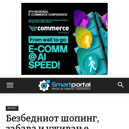
РАЗНО
Безбедниот шопинг,
забава и уживање,