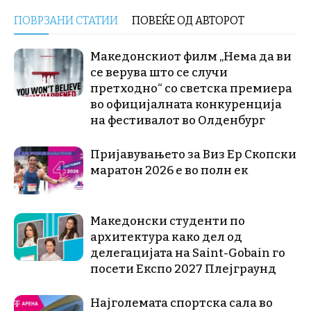
ПОВРЗАНИ СТАТИИ
ПОВЕЌЕ ОД АВТОРОТ
Македонскиот филм „Нема да ви
се верува што се случи
претходно“ со светска премиера
во официјалната конкуренција
на фестивалот во Олденбург
Пријавувањето за Виз Ер Скопски
маратон 2026 е во полн ек
Македонски студенти по
архитектура како дел од
делегацијата на Saint-Gobain го
посети Експо 2027 Плејграунд
Најголемата спортска сала во