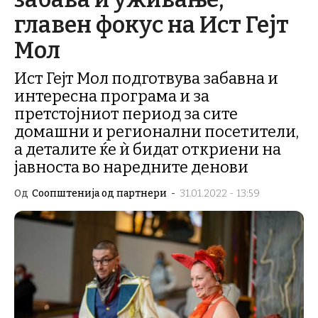
главен фокус на Ист Гејт
Мол
Ист Гејт Мол подготвува забавна и
интересна програма и за
претстојниот период за сите
домашни и регионални посетители,
а деталите ќе ѝ бидат откриени на
јавноста во наредните денови
Од
Соопштенија од партнери
-
31.01.2022 - 13:59