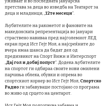
уживаат и во последната јануарска
претстава за деца во изведба на Театарот за
деца и младинци, „
12те месеци
“.
Љубителите на ракометот и фановите на
македонската репрезентација во јануари
страствено навиваа пред најголемиот ЛЕД
екран пред Ист Гејт Мол, а најсреќните до
вчера имаа шанса да бидат дел од
предизвикот на Спорт Вижн и Интерспорт
„
Дај гол и добиј попуст
“. Додека љубителите
на спортот ги одбираа своите нови омилени
парчиња облека, обувки и опрема во
спортскиот корнер во Ист Гејт Мол,
Спортско
Радио
ги забавуваше постојано со програма
во живо од срцето на центарот.
Ист Гејт Мол подготвува забавна и