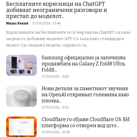
Бесплатните корисници на ChatGPT
добиваат неограничени разговори и
пристап до моделот...
Мишо Лекиќ
-
07.08.2026 - 13:46
Корисниците на бесплатните и Go верзии на ChatGPT од оваа
недела го добиваат моделот GPT-5.6 Luna како стандарден
модел. Од следната недела, сервисот за...
Samsung официјално ја започнува
продажбата на Galaxy Z Fold8 Ultra,
Fold8,...
07.08.2026 - 11:50
Нови детали за паметниот звучник
на OpenAI откриваат големина како
плочка...
07.08.2026 - 11:31
Cloudflare го објави Cloudflare OS: ВИ
платформа со отворен код што...
07.08.2026 - 10:59