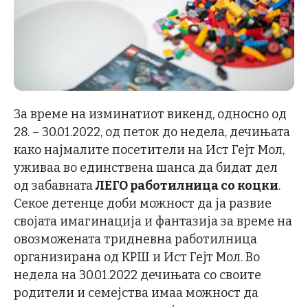
За време на изминатиот викенд, односно од
28. – 30.01.2022, од петок до недела, дечињата
како најмалите посетители на Ист Гејт Мол,
уживаа во единствена шанса да бидат дел
од забавната
ЛЕГО работилница со коцки
.
Секое детенце доби можност да ја развие
својата имагинација и фантазија за време на
овозможената тридневна работилница
организирана од КРШ и Ист Гејт Мол. Во
недела на 30.01.2022 дечињата со своите
родители и семејства имаа можност да