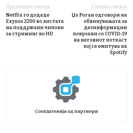
Претходна статија
Следна статија
Netflix го додаде
Џо Роган одговори на
Exynos 2200 во листата
обвинувањата за
на поддржани чипови
дезинформации
за стриминг во HD
поврзани со COVID-19
на неговиот поткаст
кој се емитува на
Spotify
Соопштенија од партнери