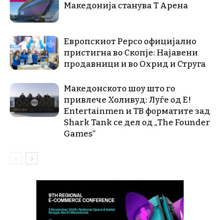
Македонија станува Т Арена
Европскиот Pepco официјално
пристигна во Скопје: Најавени
продавници и во Охрид и Струга
Македонското шоу што го
привлече Холивуд: Луѓе од E!
Entertainmen и ТВ форматите зад
Shark Tank се дел од „The Founder
Games“