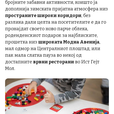
бројните забавни активности, коишто ја
дополнија зимската пријатна атмосфера низ
пространите широки коридори
, без
разлика дали целта на посетителите е да го
пронајдат своето ново парче облека,
роденденскиот подарок за најблиските,
прошетка низ
широката Модна Авенија
,
мал одмор на Централниот плоштад, или
пак мала слатка пауза во некој од
достапните
врвни ресторани
во Ист Гејт
Мол.