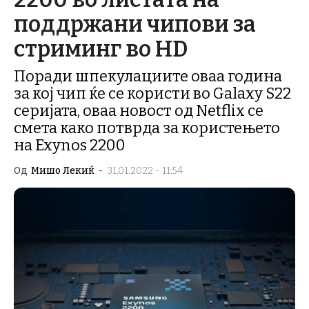
поддржани чипови за
стриминг во HD
Поради шпекулациите оваа година
за кој чип ќе се користи во Galaxy S22
серијата, оваа новост од Netflix се
смета како потврда за користењето
на Exynos 2200
Од
Мишо Лекиќ
-
31.01.2022 - 11:54