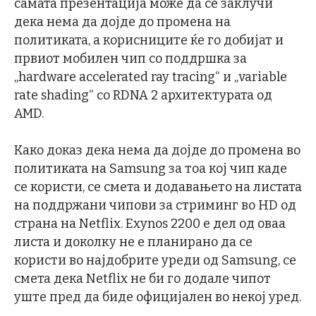
самата презентација може да се заклучи
дека нема да дојде до промена на
политиката, а корисниците ќе го добијат и
првиот мобилен чип со поддршка за
„hardware accelerated ray tracing“ и „variable
rate shading“ со RDNA 2 архитектурата од
AMD.
Како доказ дека нема да дојде до промена во
политиката на Samsung за тоа кој чип каде
се користи, се смета и додавањето на листата
на поддржани чипови за стриминг во HD од
страна на Netflix. Exynos 2200 е дел од оваа
листа и доколку не е планирано да се
користи во најдобрите уреди од Samsung, се
смета дека Netflix не би го додале чипот
уште пред да биде официјален во некој уред.