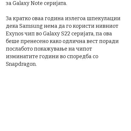
за Galaxy Note серијата.
За кратко оваа година излегоа шпекулации
дека Samsung нема да го користи нивниот
Exynos чип во Galaxy S22 серијата, па ова
беше пренесено како одлична вест поради
послабото покажување на чипот
изминатите години во споредба со
Snapdragon.