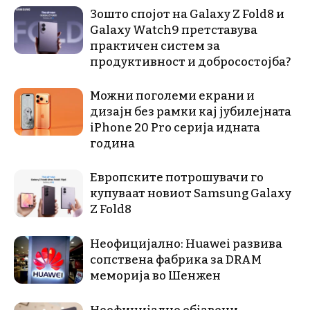
Зошто спојот на Galaxy Z Fold8 и
Galaxy Watch9 претставува
практичен систем за
продуктивност и добросостојба?
Можни поголеми екрани и
дизајн без рамки кај јубилејната
iPhone 20 Pro серија идната
година
Европските потрошувачи го
купуваат новиот Samsung Galaxy
Z Fold8
Неофицијално: Huawei развива
сопствена фабрика за DRAM
меморија во Шенжен