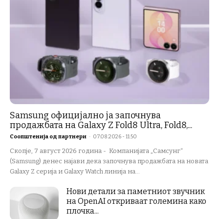
Samsung официјално ја започнува
продажбата на Galaxy Z Fold8 Ultra, Fold8,...
Соопштенија од партнери
-
07.08.2026 - 11:50
Скопје, 7 август 2026 година - Компанијата „Самсунг“
(Samsung) денес најави дека започнува продажбата на новата
Galaxy Z серија и Galaxy Watch линија на...
Нови детали за паметниот звучник
на OpenAI откриваат големина како
плочка...