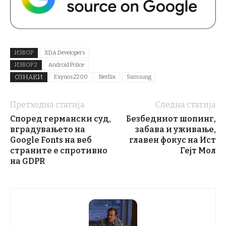
ИЗВОР
XDA Developers
ИЗВОР 2
Android Police
ОЗНАКИ
Exynos 2200
Netflix
Samsung
Претходна статија
Следна статија
Според германски суд,
Безбедниот шопинг,
вградувањето на
забава и уживање,
Google Fonts на веб
главен фокус на Ист
страните е спротивно
Гејт Мол
на GDPR