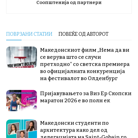
Соопштенија од партнери
ПОВРЗАНИ СТАТИИ
ПОВЕЌЕ ОД АВТОРОТ
Македонскиот филм „Нема да ви
се верува што се случи
претходно“ со светска премиера
во официјалната конкуренција
на фестивалот во Олденбург
Пријавувањето за Виз Ер Скопски
маратон 2026 е во полн ек
Македонски студенти по
архитектура како дел од
делегацијата на Saint-Gobain го