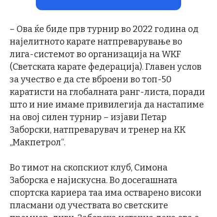
– Ова ќе биде прв турнир во 2022 година од
најелитното карате натпреварување во
лига-системот во организација на WKF
(Светската карате федерација). Главен услов
за учество е да сте вброени во топ-50
каратисти на глобалната ранг-листа, поради
што и ние имаме привилегија да настапиме
на овој силен турнир – изјави Петар
Заборски, натпреварувач и тренер на КК
„Макпетрол“.
Во тимот на скопскиот клуб, Симона
Заборска е најискусна. Во досегашната
спортска кариера таа има остварено високи
пласмани од учествата во светските