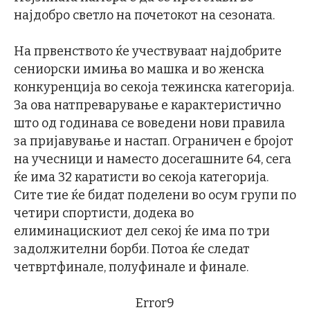
најдобро светло на почетокот на сезоната.
На првенството ќе учествуваат најдобрите
сениорски имиња во машка и во женска
конкуренција во секоја тежинска категорија.
За ова натпреварување е карактеристично
што од годинава се воведени нови правила
за пријавување и настап. Ограничен е бројот
на учесници и наместо досегашните 64, сега
ќе има 32 каратисти во секоја категорија.
Сите тие ќе бидат поделени во осум групи по
четири спортисти, додека во
елиминацискиот дел секој ќе има по три
задолжителни борби. Потоа ќе следат
четвртфинале, полуфинале и финале.
Error9