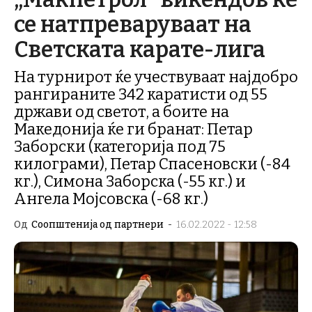
се натпреваруваат на
Светската карате-лига
На турнирот ќе учествуваат најдобро
рангираните 342 каратисти од 55
држави од светот, а боите на
Македонија ќе ги бранат: Петар
Заборски (категорија под 75
килограми), Петар Спасеновски (-84
кг.), Симона Заборска (-55 кг.) и
Ангела Мојсовска (-68 кг.)
Од
Соопштенија од партнери
-
16.02.2022 - 12:58