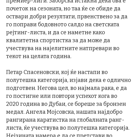
премиер-лиги. Заборска истакна дека ова е
почеток на сезоната, но таа ќе се обиде да
оствари добри резултати, првенствено за да
го поправи бодовното салдо на светската
рејтинг-листа, и да се наметне како
квалитетна спортистка за да може да
учествува на најелитните натпревари во
текот на целата година.
Петар Спасеновски, кој ќе настапи во
полутешка категорија, изјави дека е одлично
подготвен. Негова цел, во најмала рака, е да
го постигне или повтори успехот кога во
2020 година во Дубаи, се бореше за бронзен
медал. Ангела Мојсовска, нашата најдобро
рангирана каратистка на глобалната ранг-
листа, ќе учествува во полутешка категорија.
Нејзината намера е да се претстави во