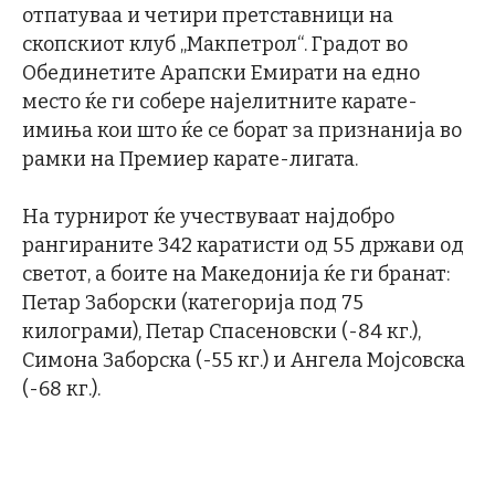
отпатуваа и четири претставници на
скопскиот клуб „Макпетрол“. Градот во
Обединетите Арапски Емирати на едно
место ќе ги собере најелитните карате-
имиња кои што ќе се борат за признанија во
рамки на Премиер карате-лигата.
На турнирот ќе учествуваат најдобро
рангираните 342 каратисти од 55 држави од
светот, а боите на Македонија ќе ги бранат:
Петар Заборски (категорија под 75
килограми), Петар Спасеновски (-84 кг.),
Симона Заборска (-55 кг.) и Ангела Мојсовска
(-68 кг.).