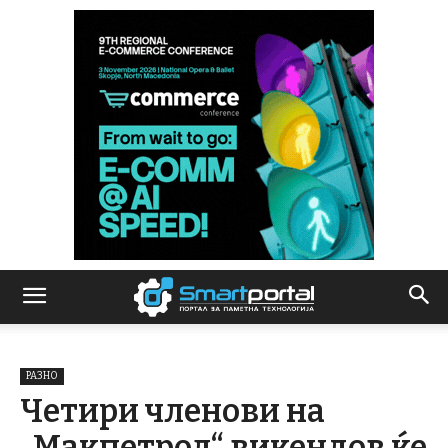
РАЗНО
Четири членови на
„Макпетрол“ викендов ќе