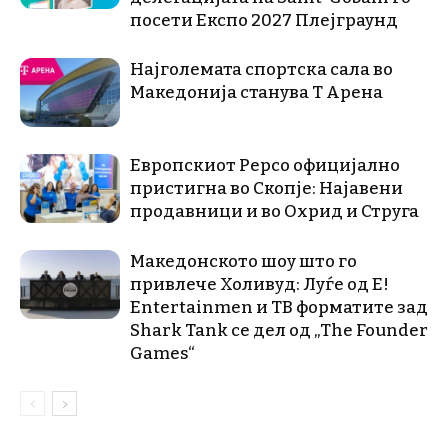
посети Експо 2027 Плејграунд
Најголемата спортска сала во
Македонија станува Т Арена
Европскиот Pepco официјално
пристигна во Скопје: Најавени
продавници и во Охрид и Струга
Македонското шоу што го
привлече Холивуд: Луѓе од E!
Entertainmen и ТВ форматите зад
Shark Tank се дел од „The Founder
Games“