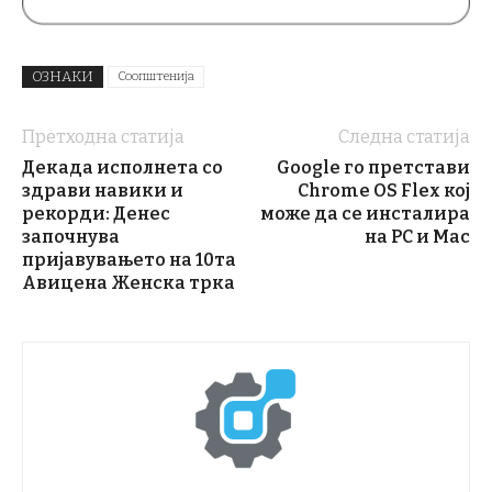
ОЗНАКИ
Соопштенија
Претходна статија
Следна статија
Декада исполнета со
Google го претстави
здрави навики и
Chrome OS Flex кој
рекорди: Денес
може да се инсталира
започнува
на PC и Mac
пријавувањето на 10та
Авицена Женска трка