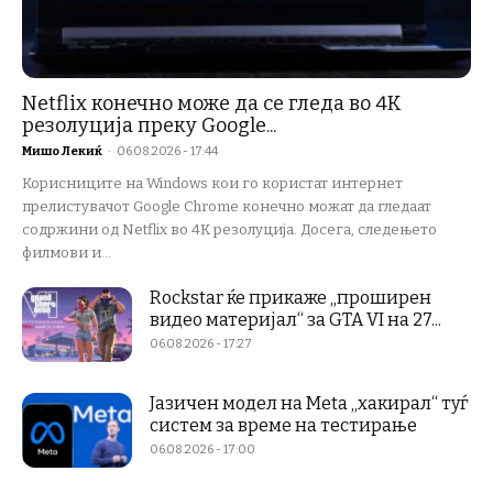
Netflix конечно може да се гледа во 4K
резолуција преку Google...
Мишо Лекиќ
-
06.08.2026 - 17:44
Корисниците на Windows кои го користат интернет
прелистувачот Google Chrome конечно можат да гледаат
содржини од Netflix во 4K резолуција. Досега, следењето
филмови и...
Rockstar ќе прикаже „проширен
видео материјал“ за GTA VI на 27...
06.08.2026 - 17:27
Јазичен модел на Meta „хакирал“ туѓ
систем за време на тестирање
06.08.2026 - 17:00