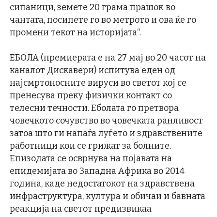
сипаници, земете 20 грама прашок во
чантата, посипете го во метрото и ова ќе го
промени текот на историјата“.
ЕБОЛА (премиерата е на 27 мај во 20 часот на
каналот Дискавери) испитува еден од
најсмртоносните вируси во светот кој се
пренесува преку физички контакт со
телесни течности. Еболата го претвора
човечкото сочувство во човечката ранливост
затоа што ги напаѓа луѓето и здравствените
работници кои се грижат за болните.
Епизодата се осврнува на појавата на
епидемијата во Западна Африка во 2014
година, каде недостатокот на здравствена
инфраструктура, култура и обичаи и бавната
реакција на светот предизвикаа