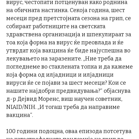
вирус, честопати потценуван како роднина
на обичната настинка. Секоја година, шест
месеци пред претстојната сезона на грип, се
собираат работниците на светската
здравствена организација и шпекулираат за
тоа која форма на вирус ќе преовлада и ќе
утврдат која вакцина ќе биде најуспешна во
лекувањето на заразените. „Ние треба да
погледнеме во стаклената топка и да кажеме
која форма од илјадници и илјадници
вируси ќе се појави за шест месеци? Кои се
нашите најдобри предвидувања?“ објаснува
д-р Дејвид Моренс, виш научен советник,
NIAID/NIH. „И тогаш треба да направиме
вакцина“.
100 години подоцна, оваа епизода потсетува