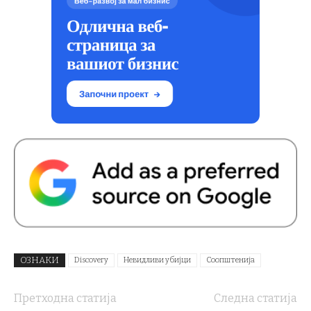
ОЗНАКИ
Discovery
Невидливи убијци
Соопштенија
Претходна статија
Следна статија