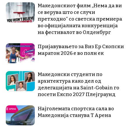
Македонскиот филм „Нема да ви
се верува што се случи
претходно“ со светска премиера
во официјалната конкуренција
на фестивалот во Олденбург
Пријавувањето за Виз Ер Скопски
маратон 2026 е во полн ек
Македонски студенти по
архитектура како дел од
делегацијата на Saint-Gobain го
посети Експо 2027 Плејграунд
Најголемата спортска сала во
Македонија станува Т Арена