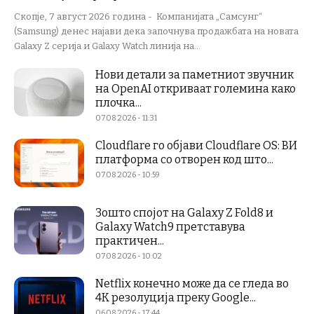
Скопје, 7 август 2026 година - Компанијата „Самсунг“
(Samsung) денес најави дека започнува продажбата на новата
Galaxy Z серија и Galaxy Watch линија на...
Нови детали за паметниот звучник
на OpenAI откриваат големина како
плочка...
07.08.2026 - 11:31
Cloudflare го објави Cloudflare OS: ВИ
платформа со отворен код што...
07.08.2026 - 10:59
Зошто спојот на Galaxy Z Fold8 и
Galaxy Watch9 претставува
практичен...
07.08.2026 - 10:02
Netflix конечно може да се гледа во
4K резолуција преку Google...
06.08.2026 - 17:44