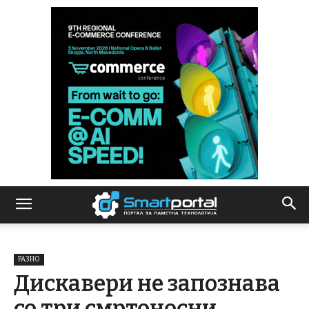
РАЗНО
Дискавери не запознава
со три смртоносни