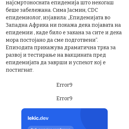
најсмртоносната епидемија што некогаш
беше забележана. Сима Јасмин, CDC
епидемиолог, изјавила: „Епидемијата во
Западна Африка ни покажа дека појавата на
епидемии , каде било е закана за сите и дека
мора постојано да сме подготвени”.
Епизодата прикажува драматична трка за
развој и тестирање на вакцината пред
епидемијата да заврши и успехот кој е
постигнат.
Error9
Error9