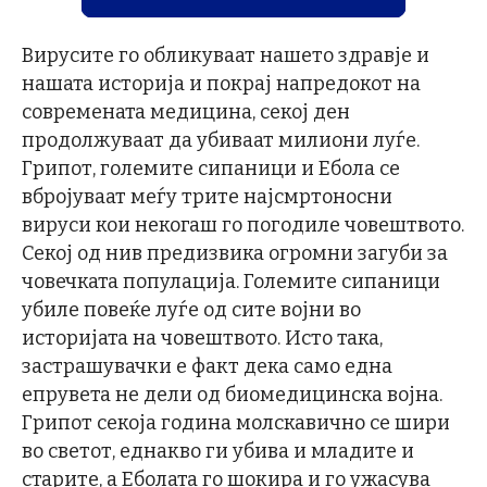
Вирусите го обликуваат нашето здравје и
нашата историја и покрај напредокот на
современата медицина, секој ден
продолжуваат да убиваат милиони луѓе.
Грипот, големите сипаници и Ебола се
вбројуваат меѓу трите најсмртоносни
вируси кои некогаш го погодиле човештвото.
Секој од нив предизвика огромни загуби за
човечката популација. Големите сипаници
убиле повеќе луѓе од сите војни во
историјата на човештвото. Исто така,
застрашувачки е факт дека само една
епрувета не дели од биомедицинска војна.
Грипот секоја година молскавично се шири
во светот, еднакво ги убива и младите и
старите, а Еболата го шокира и го ужасува