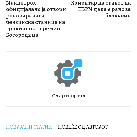
Макпетрол
Коментар на ставот на
официјалано ја отвори
НБРМ дека е рано за
реновираната
блокчеин
бензинска станица на
граничниот премин
Богородица
Смартпортал
ПОВРЗАНИ СТАТИИ
ПОВЕЌЕ ОД АВТОРОТ