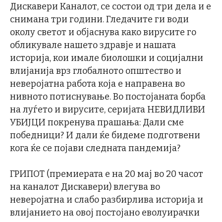
Дискавери Каналот, се состои од три дела и е
снимана три години. Гледачите ги води
околу светот и објаснува како вирусите го
обликувале нашето здравје и нашата
историја, кои имале биолошки и социјални
влијанија врз глобалното општество и
неверојатна работа која е направена во
нивното потиснување. Во постојаната борба
на луѓето и вирусите, серијата НЕВИДЛИВИ
УБИЈЦИ покренува прашања: Дали сме
победници? И дали ќе бидеме подготвени
кога ќе се појави следната пандемија?
ГРИПОТ (премиерата е на 20 мај во 20 часот
на каналот Дискавери) влегува во
неверојатна и слабо разбирлива историја и
влијанието на овој постојано еволуирачки