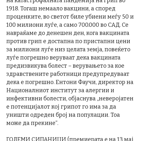
на катастрофалната пандемија на грип во
1918. Тогаш немаало вакцини, а според
проценките, во светот биле убиени меѓу 50 и
100 милиони луѓе, а само 700.000 во САД. Се
навраќаме до денешен ден, кога вакцината
против грип е достапна по пристапни цени
за милиони луѓе низ целата земја, повеќето
луѓе погрешно веруваат дека вакцината
предизвикува болест – верувањето за кое
здравствените работници предупредуваат
дека е погрешно. Ентони Фаучи, директор на
Националниот институт за алергии и
инфективни болести, објаснува „неверојатен
е потенцијалот кој грипот го има за да
уништи одреден број на популации. Тоа
може да прекине“.
ГОЛЕМИ СИПАНИЦИ (премиерата е на 13 мај