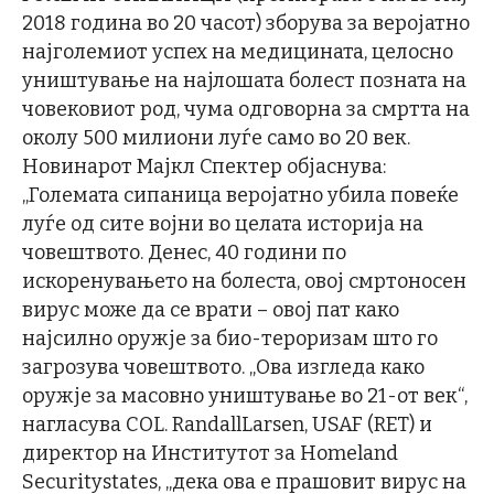
2018 година во 20 часот) зборува за веројатно
најголемиот успех на медицината, целосно
уништување на најлошата болест позната на
човековиот род, чума одговорна за смртта на
околу 500 милиони луѓе само во 20 век.
Новинарот Мајкл Спектер објаснува:
„Големата сипаница веројатно убила повеќе
луѓе од сите војни во целата историја на
човештвото. Денес, 40 години по
искоренувањето на болеста, овој смртоносен
вирус може да се врати – овој пат како
најсилно оружје за био-тероризам што го
загрозува човештвото. „Ова изгледа како
оружје за масовно уништување во 21-от век“,
нагласува COL. RandallLarsen, USAF (RET) и
директор на Институтот за Homeland
Securitystates, „дека ова е прашовит вирус на