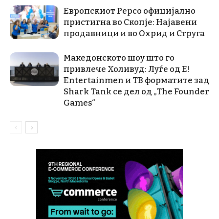
Европскиот Pepco официјално
пристигна во Скопје: Најавени
продавници и во Охрид и Струга
Македонското шоу што го
привлече Холивуд: Луѓе од E!
Entertainmen и ТВ форматите зад
Shark Tank се дел од „The Founder
Games“