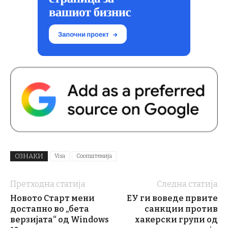
ОЗНАКИ
Visa
Соопштенија
Претходна статија
Следна статија
Новото Старт мени
ЕУ ги воведе првите
достапно во „бета
санкции против
верзијата“ од Windows
хакерски групи од