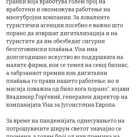
гранки која вработува голем број на
вработени и овозможува работење на
многубројни компании. За локалните
туристички агенции посебно е важно што
порано да извршат дигитализација и на
туристите да им обезбедат сигурни
безготовински плаќања. Visa има
долгогодишно искуство во поддршката на
малите фирми, кои се темел на секој бизнис,
а забрзаниот премин кон дигитални
плаќања го прави нашето работење, но и
мисија поважна од било кога порано“, изјави
Владимир Ѓорѓевиќ, генерален директор на
компанијата Visa за Југоисточна Европа.
За време на пандемијата, однесувањето на
потрошувачите ширум светот значајно се
промени, а голем број од нив премина на