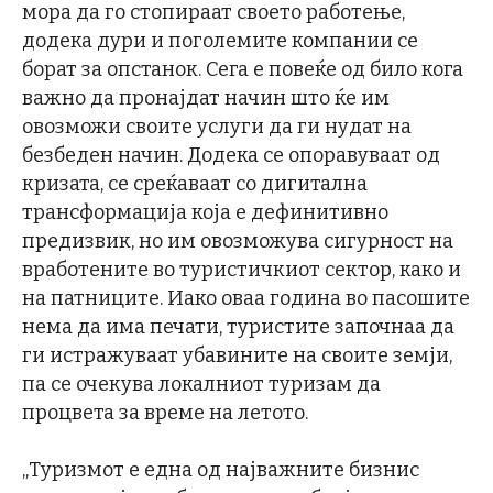
мора да го стопираат своето работење,
додека дури и поголемите компании се
борат за опстанок. Сега е повеќе од било кога
важно да пронајдат начин што ќе им
овозможи своите услуги да ги нудат на
безбеден начин. Додека се опоравуваат од
кризата, се среќаваат со дигитална
трансформација која е дефинитивно
предизвик, но им овозможува сигурност на
вработените во туристичкиот сектор, како и
на патниците. Иако оваа година во пасошите
нема да има печати, туристите започнаа да
ги истражуваат убавините на своите земји,
па се очекува локалниот туризам да
процвета за време на летото.
„Туризмот е една од најважните бизнис