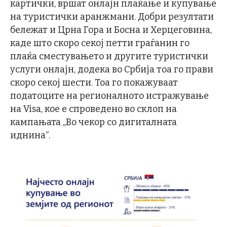
картички, вршат онлајн плаќање и купување
на туристички аранжмани. Добри резултати
бележат и Црна Гора и Босна и Херцеговина,
каде што скоро секој петти граѓанин го
плаќа сместувањето и другите туристички
услуги онлајн, додека во Србија тоа го прави
скоро секој шести. Тоа го покажуваат
податоците на регионалното истражување
на Visa, кое е спроведено во склоп на
кампањата „Во чекор со дигиталната
иднина“.