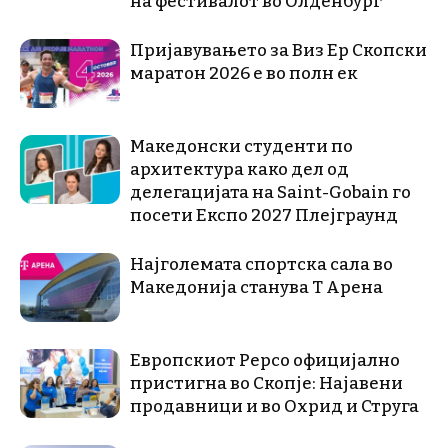
на фестивалот во Олденбург
Пријавувањето за Виз Ер Скопски
маратон 2026 е во полн ек
Македонски студенти по
архитектура како дел од
делегацијата на Saint-Gobain го
посети Експо 2027 Плејграунд
Најголемата спортска сала во
Македонија станува Т Арена
Европскиот Pepco официјално
пристигна во Скопје: Најавени
продавници и во Охрид и Струга