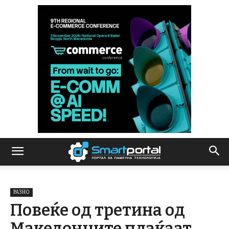
РАЗНО
Повеќе од третина од
Македонците плаќаат