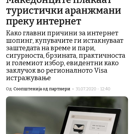
туристички аранжмани
преку интернет
Како главни причини за интернет
шопинг, купувачите ги истакнуваат
заштедата на време и пари,
сигурноста, брзината, практичноста
и големиот избор, евидентни како
заклучок во регионалното Visa
истражување
Од
Соопштенија од партнери
-
31.07.2020 - 12:40