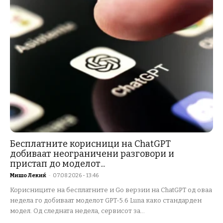
Бесплатните корисници на ChatGPT
добиваат неограничени разговори и
пристап до моделот...
Мишо Лекиќ
-
07.08.2026 - 13:46
Корисниците на бесплатните и Go верзии на ChatGPT од оваа
недела го добиваат моделот GPT-5.6 Luna како стандарден
модел. Од следната недела, сервисот за...