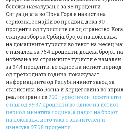
бележи намалување за 98 проценти.
Ситуацијата во Црна Гора е навистина
сериозна, земајќи во предвид дека 90
проценти од туристите се од странство. Кога
станува збор за Србија, бројот на ноќевања
на домашните туристи во текот на месец мај
е намален за 76,4 проценти, додека бројот на
ноќевања на странските туристи е намален
за 94,4 проценти, во однос на истиот период
од претходната година, покажуваат
информациите од Републичкиот завод за
статистика. Во Босна и Херцеговина во април
реализирани се
760 туристички посети што
е пад од 99,37 проценти во однос на истиот
период минатата година, a падот на бројот
на ноќевања исто така е значителен и
изнесува 97,98 проценти.