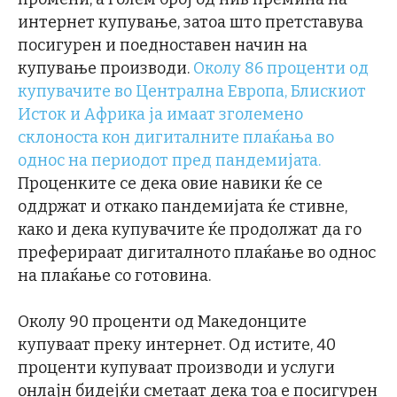
интернет купување, затоа што претставува
посигурен и поедноставен начин на
купување производи.
Околу 86 проценти од
купувачите во Централна Европа, Блискиот
Исток и Африка ја имаат зголемено
склоноста кон дигиталните плаќања во
однос на периодот пред пандемијата.
Проценките се дека овие навики ќе се
оддржат и откако пандемијата ќе стивне,
како и дека купувачите ќе продолжат да го
преферираат дигиталното плаќање во однос
на плаќање со готовина.
Околу 90 проценти од Македонците
купуваат преку интернет. Од истите, 40
проценти купуваат производи и услуги
онлајн бидејќи сметаат дека тоа е посигурен