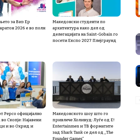
њето за Виз Ер
Македонски студенти по
аратон 2026 е во полн
архитектура како дел од
делегацијата на Saint-Gobain го
посети Експо 2027 Плејграунд
т Pepco официјално
Македонското шоу што го
во Скопје: Најавени
привлече Холивуд: Луѓе од E!
и и во Охрид и
Entertainmen и ТВ форматите
зад Shark Tank се дел од „The
Founder Games“