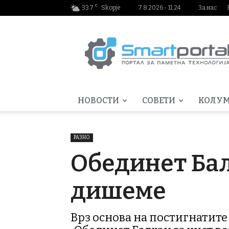
C
33.7
Skopje
7.8.2026 - 11:24
За нас
Smartportal.mk
НОВОСТИ
СОВЕТИ
КОЛУ
РАЗНО
Обединет Бал
дишеме
Врз основа на постигнатите