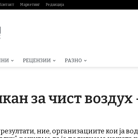
Контакт
Маркетинг
Редакција
МНИ
РЕЦЕНЗИИ
РАЗНО
кан за чист воздух 
 резултати, ние, организациите кои ја в