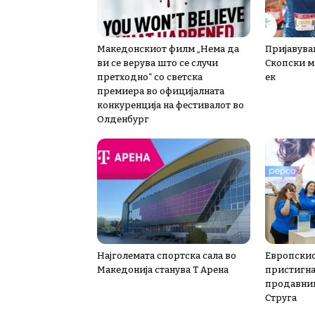
Македонскиот филм „Нема да
Пријавува
ви се верува што се случи
Скопски м
претходно“ со светска
ек
премиера во официјалната
конкуренција на фестивалот во
Олденбург
Најголемата спортска сала во
Европскио
Македонија станува Т Арена
пристигна 
продавниц
Струга