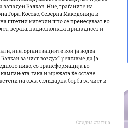
 западен Балкан. Ние, граѓаните на
на Гора, Косово, Северна Македонија и
 на штетни материи што се пренесуваат во
полот, верата, националната припадност и
ати, ние, организациите кои ја водеа
алкан за чист воздух“, решивме да ја
дното ниво, со трансформација во
кампањата, така и мрежата ќе остане
ветени на оваа солидарна борба за чист и
Следна статија