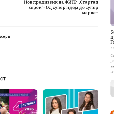
Нов предизвик на ФИТР: „Стартап
херои”- Од супер идеја до супер
маркет
S
тнери
п
Fo
Со
Ск
„С
за
и 
РОТ