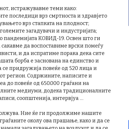
онот, истражувавме теми како:
ите последици врз смртноста и здравјето
увањето врз стапката на плодност;
големите загадувачи и индустријата;
о пандемијата КОВИД-19. Освен што ги
сакавме да воспоставиме врски помеѓу
висти, и да испратиме порака дека сите
шата борба е заснована на единство и
 се придружија повеќе од 520 лица и
от регион. Содржините, написите и
а до повеќе од 650.000 граѓани на
јалните медиуми, додека традиционалните
аписи, соопштенија, интервјуа …
должува. Ние ќе ги продолжиме нашите
граѓаните околу ова прашање, како и да се
е намали загадувањето на воздухот и да се