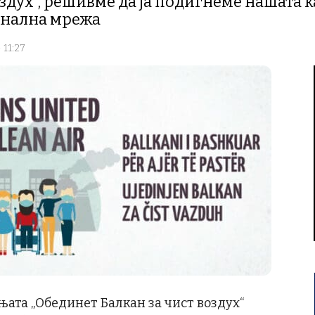
оздух“, решивме да ја подигнеме нашата 
онална мрежа
 11:27
ата „Обединет Балкан за чист воздух“