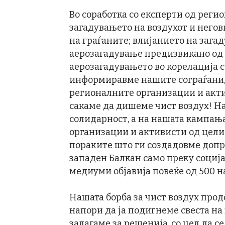
Во соработка со експерти од реги
загадувањето на воздухот и негов
на граѓаните; влијанието на загад
аерозагадување предизвикано од 
аерозагадувањето во корелација с
информиравме нашите сограѓани, 
регионалните организации и акти
сакаме да дишеме чист воздух! На
солидарност, а на нашата кампања
организации и активисти од цели
пораките што ги создадовме допре
западен Балкан само преку соци
медиуми објавија повеќе од 500 н
Нашата борба за чист воздух про
напори да ја подигнеме свеста на 
залагаме за решенија, со цел да с