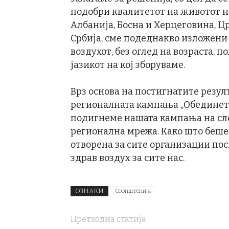
подобри квалитетот на животот на
Албанија, Босна и Херцеговина, Цр
Србија, сме подеднакво изложени
воздухот, без оглед на возраста, 
јазикот на кој зборуваме.
Врз основа на постигнатите резулт
регионалната кампања „Обединет Б
подигнеме нашата кампања на сле
регионална мрежа. Како што беше 
отворена за сите организации пос
здрав воздух за сите нас.
ОЗНАКИ
Соопштенија
Претходна статија