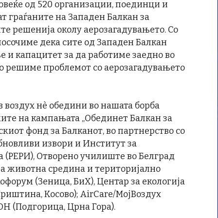
овеќе од 520 организации, поединци и
ат граѓаните на Западен Балкан за
е решенија околу аерозагадувањето. Со
осочиме дека сите од Западен Балкан
е и капацитет за да работиме заедно во
 го решиме проблемот со аерозагадувањето
 воздух нè обедини во нашата борба
ките на кампањата „Обединет Балкан за
скиот фонд за Балканот, во партнерство со
обновливи извори и Институт за
 (РЕРИ), Отворено училиште во Белград
т за животна средина и територијално
офорум (Зеница, БиХ), Центар за екологија
(Приштина, Косово); AirCare/МојВоздух
ОН (Подгорица, Црна Гора).