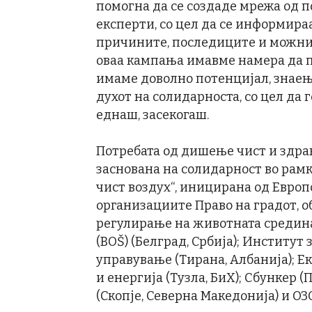
помогна да се создаде мрежа од п
експерти, со цел да се информира
причините, последиците и можнит
оваа кампања имавме намера да п
имаме доволно потенцијал, знаењ
духот на солидарноста, со цел да
еднаш, засекогаш.
Потребата од дишење чист и здрав
заснована на солидарност во рам
чист воздух“, иницирана од Европ
организациите Право на градот, 
регулирање на животната средина
(BОŠ) (Белград, Србија); Институ
управување (Тирана, Албанија); Ек
и енергија (Тузла, БиХ); Сбункер 
(Скопје, Северна Македонија) и ОЗ