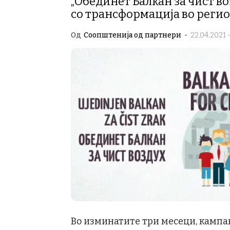
„Обединет Балкан за чист в
со трансформација во реги
Од
Соопштенија од партнери
-
22.04.2021 -
Во изминатите три месеци, кампањ