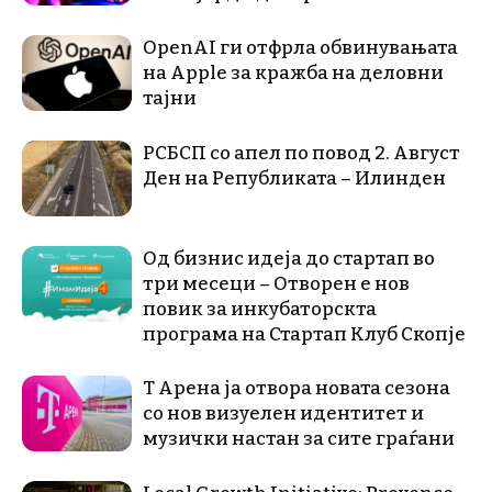
OpenAI ги отфрла обвинувањата
на Apple за кражба на деловни
тајни
РСБСП со апел по повод 2. Август
Ден на Републиката – Илинден
Од бизнис идеја до стартап во
три месеци – Отворен е нов
повик за инкубаторскта
програма на Стартап Клуб Скопје
Т Арена ја отвора новата сезона
со нов визуелен идентитет и
музички настан за сите граѓани