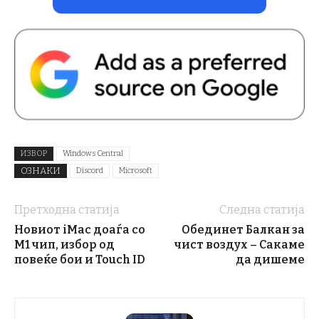
ИЗВОР
Windows Central
ОЗНАКИ
Discord
Microsoft
Претходна статија
Следна статија
Новиот iMac доаѓа со
Обединет Балкан за
M1 чип, избор од
чист воздух – Сакаме
повеќе бои и Touch ID
да дишеме