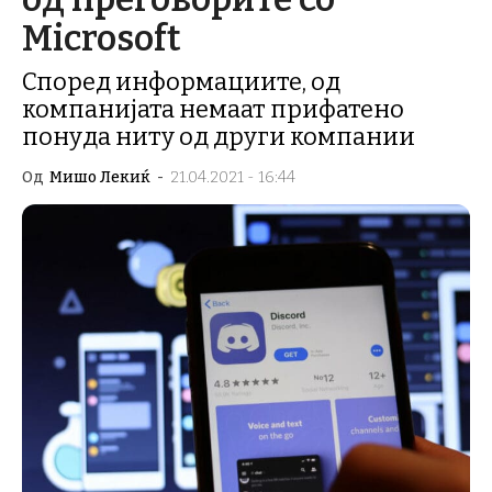
Microsoft
Според информациите, од
компанијата немаат прифатено
понуда ниту од други компании
Од
Мишо Лекиќ
-
21.04.2021 - 16:44