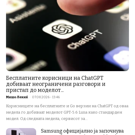
Бесплатните корисници на ChatGPT
добиваат неограничени разговори и
пристап до моделот...
Мишо Лекиќ
-
07.08.2026 - 13:46
Корисниците на бесплатните и Go верзии на ChatGPT од оваа
недела го добиваат моделот GPT-5.6 Luna како стандарден
модел. Од следната недела, сервисот за...
Samsung официјално ја започнува