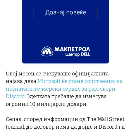
Овој месец се очекуваше официјалната
најава дека
Microsoft ќе стане сопственик на
познатиот гејмерски сервис за разговори
Discord
. Зделката требаше да изнесува
огромни 10 милијарди долари.
Сепак, според информации од The Wall Street
Journal, до договор нема да дојде и Discord ги