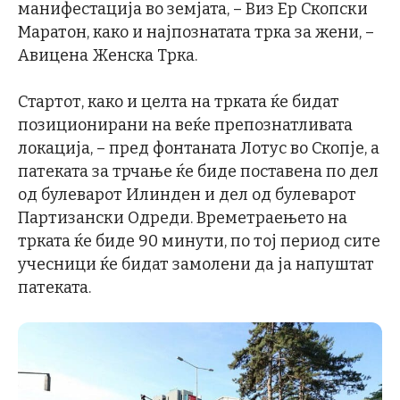
манифестација во земјата, – Виз Ер Скопски
Маратон, како и најпознатата трка за жени, –
Авицена Женска Трка.
Стартот, како и целта на трката ќе бидат
позиционирани на веќе препознатливата
локација, – пред фонтаната Лотус во Скопје, а
патеката за трчање ќе биде поставена по дел
од булеварот Илинден и дел од булеварот
Партизански Одреди. Времетраењето на
трката ќе биде 90 минути, по тој период сите
учесници ќе бидат замолени да ја напуштат
патеката.