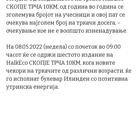
СКОПЈЕ ТРЧА 10KM, од година во година се
зголемува бројот на учесници и овој пат се
очекува најголем број на тркачи досега, –
очекување кое не е воопшто изненадување.
На 08.05.2022 (недела) со почеток во 09:00
часот ќе се одржи шестото издание на
HalkEco СКОПЈЕ ТРЧА 10КМ, кога новите
чекори на тркачите од различни возрасти, ќе
го исполнат булевар Илинден со позитивна
утринска енергија.