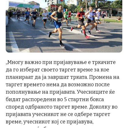
„Многу важно при пријавување е тркачите
да го изберат своето таргет време за кое
планираат да ја завршат трката. Промена на
таргет времето нема да возможно после
пополнување на пријавата. Учесниците ќе
бидат распоредени во 5 стартни бокса
според одбраното таргет време. Доколку во
пријавата учесникот не се одбере таргет
време, учесникот кој се пријавува,