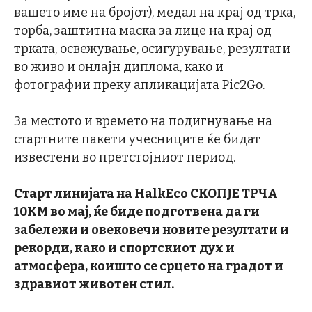
вашето име на бројот), медал на крај од трка,
торба, заштитна маска за лице на крај од
трката, освежување, осигурување, резултати
во живо и онлајн диплома, како и
фотографии преку апликацијата Pic2Go.
За местото и времето на подигнување на
стартните пакети учесниците ќе бидат
известени во претстојниот период.
Старт линијата на HalkEco СКОПЈЕ ТРЧА
10КМ во мај, ќе биде подготвена да ги
забележи и овековечи новите резултати и
рекорди, како и спортскиот дух и
атмосфера, коишто се срцето на градот и
здравиот животен стил.