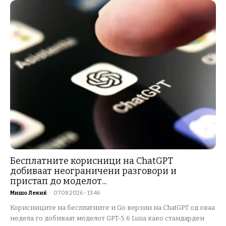
Бесплатните корисници на ChatGPT
добиваат неограничени разговори и
пристап до моделот...
Мишо Лекиќ
-
07.08.2026 - 13:46
Корисниците на бесплатните и Go верзии на ChatGPT од оваа
недела го добиваат моделот GPT-5.6 Luna како стандарден