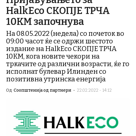
HalkEco СКОПЈЕ ТРЧА
10КМ започнува
На 08.05.2022 (недела) со почеток во
09:00 часот ќе се одржи шестото
издание на HalkEco СКОПЈЕ ТРЧА
10КМ, кога новите чекори на
тркачите од различни возрасти, ќе го
исполнат булевар Илинден со
позитивна утринска енергија
Од
Соопштенија од партнери
-
22.02.2022 - 14:12