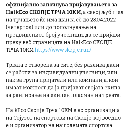
официјално започнува пријавувањето за
HalkEco
СКОПЈЕ ТРЧА 10КМ
, а секој љубител
на трчањето ќе има шанса сè до 28.04.2022
(четврток) или до пополнување на
предвидениот број учесници, да се пријави
преку веб страницата на HalkEco СКОПЈЕ
ТРЧА 10КМ
https://www.skopje.run/
.
Трката е отворена за сите, без разлика дали
се работи за индивидуални учесници, или
пак за група пријатели или компанија, кои
имаат можност да ја пријават својата екипа
за рангирање на екипен пласман на трката.
HalkEco Скопје Трча 10КМ е во организација
на Сојузот на спортови на Скопје, кој воедно
е и организатор на најголемата спортска