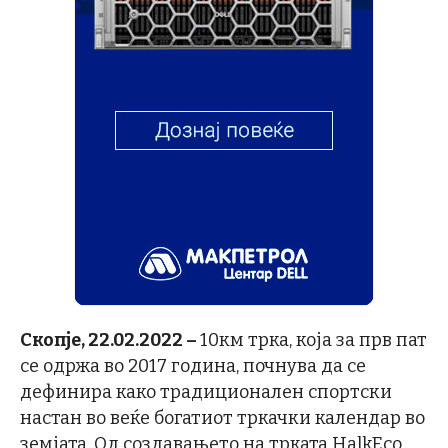
Скопје, 22.02.2022 –
10км трка, која за прв пат
се одржа во 2017 година, почнува да се
дефинира како традиционален спортски
настан во веќе богатиот тркачки календар во
земјата. Од создавањето на трката HalkEco