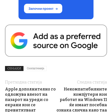
ОЗНАКИ
Соопштенија
Претходна статија
Следна статија
Apple дополнително го
Некомпатибилните
одложува влезот на
компјутери кои
пазарот на уреди со
работат на Windows 11
екрани кои се
ќе имаат посебна
превиткуваат
ознака слична како таа