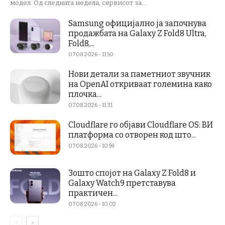
модел. Од следната недела, сервисот за...
Samsung официјално ја започнува
продажбата на Galaxy Z Fold8 Ultra,
Fold8,...
07.08.2026 - 11:50
Нови детали за паметниот звучник
на OpenAI откриваат големина како
плочка...
07.08.2026 - 11:31
Cloudflare го објави Cloudflare OS: ВИ
платформа со отворен код што...
07.08.2026 - 10:59
Зошто спојот на Galaxy Z Fold8 и
Galaxy Watch9 претставува
практичен...
07.08.2026 - 10:02