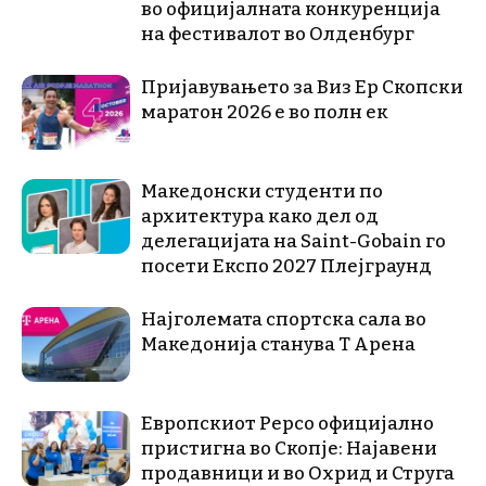
во официјалната конкуренција
на фестивалот во Олденбург
Пријавувањето за Виз Ер Скопски
маратон 2026 е во полн ек
Македонски студенти по
архитектура како дел од
делегацијата на Saint-Gobain го
посети Експо 2027 Плејграунд
Најголемата спортска сала во
Македонија станува Т Арена
Европскиот Pepco официјално
пристигна во Скопје: Најавени
продавници и во Охрид и Струга