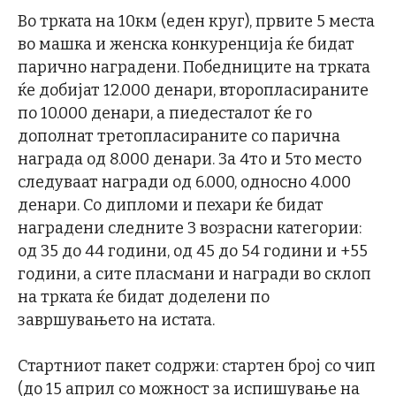
Во трката на 10км (еден круг), првите 5 места
во машка и женска конкуренција ќе бидат
парично наградени. Победниците на трката
ќе добијат 12.000 денари, второпласираните
по 10.000 денари, а пиедесталот ќе го
дополнат третопласираните со парична
награда од 8.000 денари. За 4то и 5то место
следуваат награди од 6.000, односно 4.000
денари. Со дипломи и пехари ќе бидат
наградени следните 3 возрасни категории:
од 35 до 44 години, од 45 до 54 години и +55
години, а сите пласмани и награди во склоп
на трката ќе бидат доделени по
завршувањето на истата.
Стартниот пакет содржи: стартен број со чип
(до 15 април со можност за испишување на