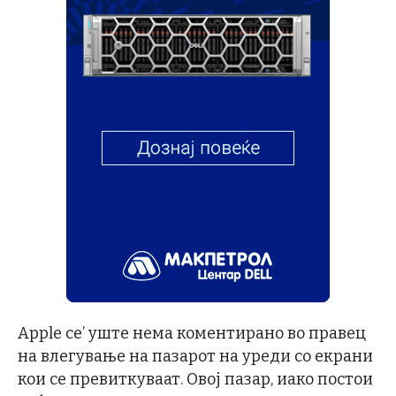
Apple се’ уште нема коментирано во правец
на влегување на пазарот на уреди со екрани
кои се превиткуваат. Овој пазар, иако постои