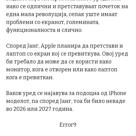
иако се одлични и претставуваат почеток на
една мала револуција, сепак уште имаат
проблеми со екранот, големината,
функционалноста и слично.
Според Јанг, Apple планира да претстави и
лаптоп со екран кој се превиткува. Овој уред
би требало да може да се користи како
монитор, кога е отворен или како лаптоп
кога е превиткан.
Ваков уред се најавува за подоцна од iPhone
моделот, па според Јанг, тоа би било некаде
во 2026 или 2027 година.
Error9