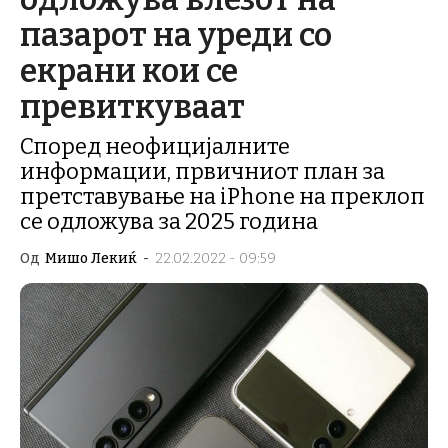
пазарот на уреди со
екрани кои се
превиткуваат
Според неофицијалните
информации, првичниот план за
претставување на iPhone на преклоп
се одложува за 2025 година
Од
Мишо Лекиќ
-
22.02.2022 - 09:59