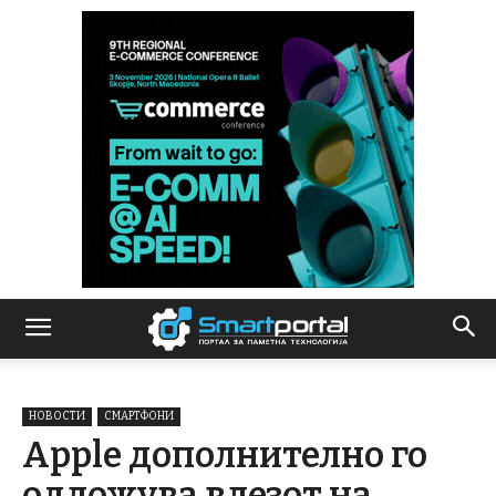
НОВОСТИ
СМАРТФОНИ
Apple дополнително го
одложува влезот на