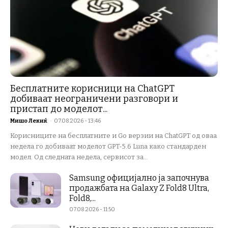
Бесплатните корисници на ChatGPT
добиваат неограничени разговори и
пристап до моделот...
Мишо Лекиќ
-
07.08.2026 - 13:46
Корисниците на бесплатните и Go верзии на ChatGPT од оваа
недела го добиваат моделот GPT-5.6 Luna како стандарден
модел. Од следната недела, сервисот за...
Samsung официјално ја започнува
продажбата на Galaxy Z Fold8 Ultra,
Fold8,...
07.08.2026 - 11:50