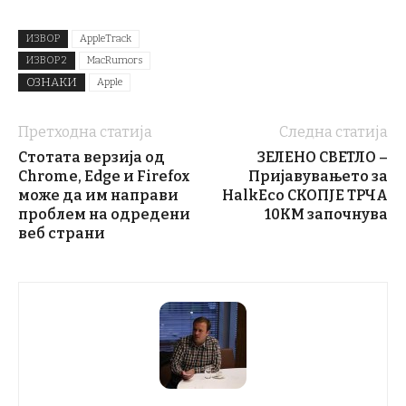
ИЗВОР
AppleTrack
ИЗВОР 2
MacRumors
ОЗНАКИ
Apple
Претходна статија
Следна статија
Стотата верзија од
ЗЕЛЕНО СВЕТЛО –
Chrome, Edge и Firefox
Пријавувањето за
може да им направи
HalkEco СКОПЈЕ ТРЧА
проблем на одредени
10КМ започнува
веб страни