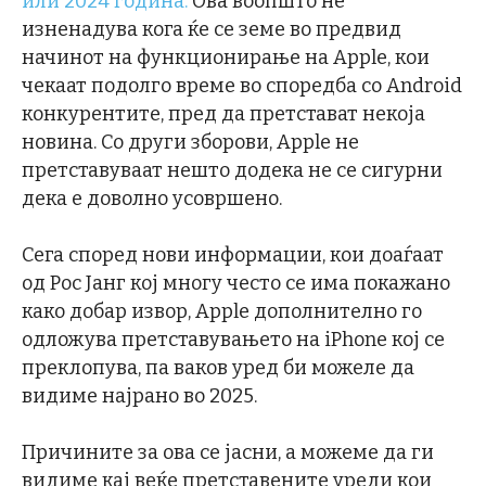
или 2024 година.
Ова воопшто не
изненадува кога ќе се земе во предвид
начинот на функционирање на Apple, кои
чекаат подолго време во споредба со Android
конкурентите, пред да претстават некоја
новина. Со други зборови, Apple не
претставуваат нешто додека не се сигурни
дека е доволно усовршено.
Сега според нови информации, кои доаѓаат
од Рос Јанг кој многу често се има покажано
како добар извор, Apple дополнително го
одложува претставувањето на iPhone кој се
преклопува, па ваков уред би можеле да
видиме најрано во 2025.
Причините за ова се јасни, а можеме да ги
видиме кај веќе претставените уреди кои