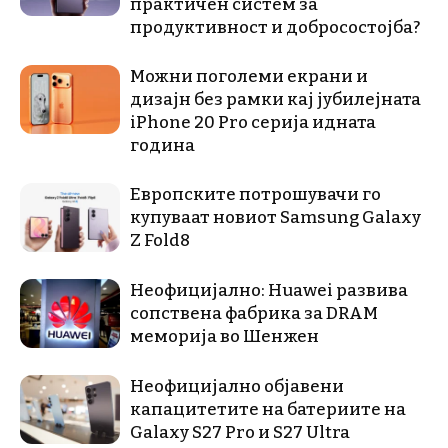
практичен систем за
продуктивност и добросостојба?
Можни поголеми екрани и
дизајн без рамки кај јубилејната
iPhone 20 Pro серија идната
година
Европските потрошувачи го
купуваат новиот Samsung Galaxy
Z Fold8
Неофицијално: Huawei развива
сопствена фабрика за DRAM
меморија во Шенжен
Неофицијално објавени
капацитетите на батериите на
Galaxy S27 Pro и S27 Ultra