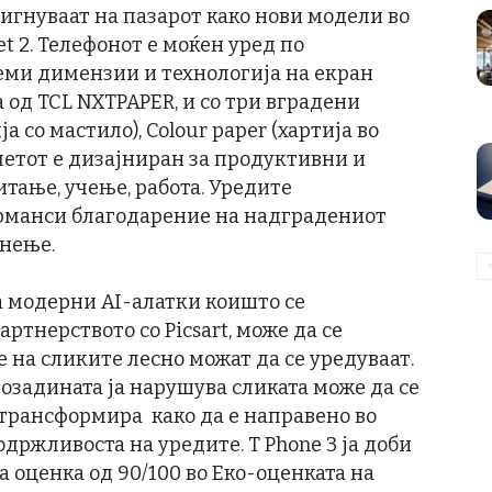
игнуваат на пазарот како нови модели во
let 2. Телефонот е моќен уред по
леми димензии и технологија на екран
 од TCL NXTPAPER, и со три вградени
а со мастило), Colour paper (хартија во
блетот е дизајниран за продуктивни и
тање, учење, работа. Уредите
рманси благодарение на надградениот
лнење.
а модерни AI-алатки коишто се
ртнерството со Picsart, може да се
е на сликите лесно можат да се уредуваат.
позадината ја нарушува сликата може да се
 трансформира како да е направено во
држливоста на уредите. T Phone 3 ја доби
 оценка од 90/100 во Еко-оценката на