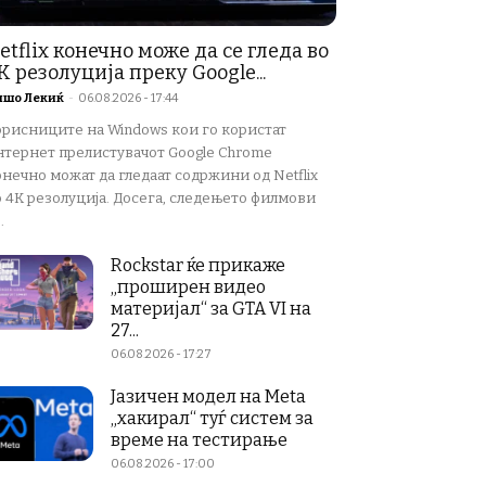
etflix конечно може да се гледа во
K резолуција преку Google...
ишо Лекиќ
-
06.08.2026 - 17:44
орисниците на Windows кои го користат
нтернет прелистувачот Google Chrome
нечно можат да гледаат содржини од Netflix
о 4K резолуција. Досега, следењето филмови
.
Rockstar ќе прикаже
„проширен видео
материјал“ за GTA VI на
27...
06.08.2026 - 17:27
Јазичен модел на Meta
„хакирал“ туѓ систем за
време на тестирање
06.08.2026 - 17:00