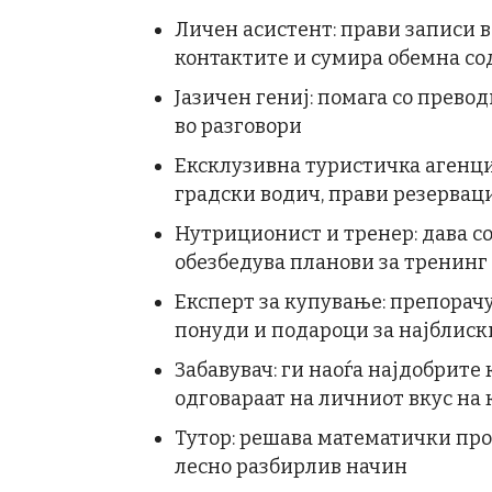
Личен асистент: прави записи 
контактите и сумира обемна с
Јазичен гениј: помага со прево
во разговори
Ексклузивна туристичка агенци
градски водич, прави резервац
Нутриционист и тренер: дава со
обезбедува планови за тренинг 
Експерт за купување: препорачу
понуди и подароци за најблиск
Забавувач: ги наоѓа најдобрите
одговараат на личниот вкус на
Тутор: решава математички пр
лесно разбирлив начин