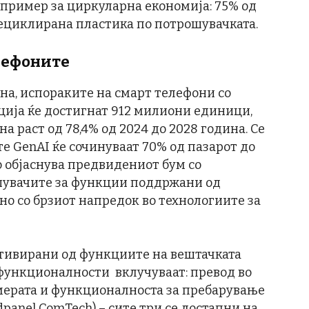
р пример за циркуларна економија: 75% од
рециклирана пластика по потрошувачката.
елефоните
на, испораките на смарт телефони со
ија ќе достигнат 912 милиони единици,
а раст од 78,4% од 2024 до 2028 година. Се
е GenAI ќе сочинуваат 70% од пазарот до
 го објаснува предвидениот бум со
шувачите за функции поддржани од
но со брзиот напредок во технологиите за
тивирани од функциите на вештачката
функционалности вклучуваат: превод во
мерата и функционалноста за пребарување
rldpanel ComTech) – сите три се достапни на