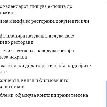
во календарот, пишува е-пошта до
одржина
ди на менија во ресторани, документи или
ја: планира патувања, делува како
ии во ресторани
вети за готвење, наведува состојки,
и за исхрана
ва стилски додатоци, ги наоѓа најдобрите
ите
 концерти, книги и филмови што
 корисникот
облеми, објаснува комплицирани теми на