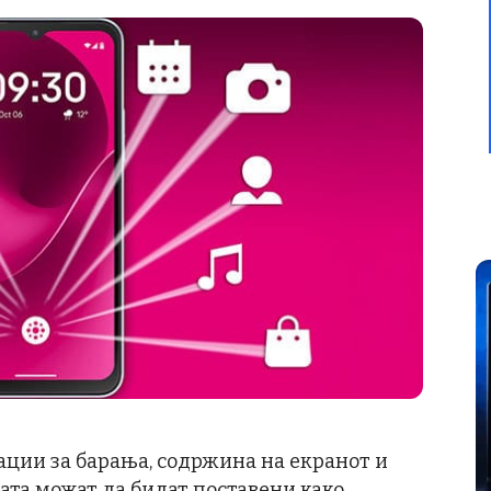
ации за барања, содржина на екранот и
та можат да бидат поставени како