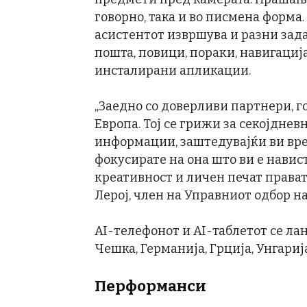
говорно, така и во писмена форма
асистентот извршува и разни зада
пошта, повици, пораки, навигациј
инсталирани апликации.
„Заедно со доверливи партнери, г
Европа. Тој се грижи за секојднев
информации, заштедувајќи ви врем
фокусирате на она што ви е навис
креативност и личен печат прават
Лерој, член на Управниот одбор на
AI-телефонот и AI-таблетот се лан
Чешка, Германија, Грција, Унгариј
Перформанси