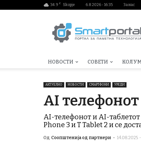
C
34.9
Skopje
6.8.2026 - 16:35
За нас
Smartportal.mk
НОВОСТИ
СОВЕТИ
КОЛУ
АКТУЕЛНО
НОВОСТИ
СМАРТФОНИ
УРЕДИ
AI телефонот 
AI-телефонот и AI-таблетот 
Phone 3 и T Tablet 2 и се до
Од
Соопштенија од партнери
-
14.08.2025 -