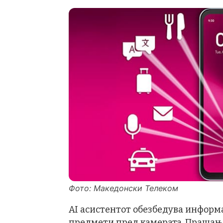
Фото: Македонски Телеком
AI асистентот обезбедува информ
предмети пред камерата. Прашања