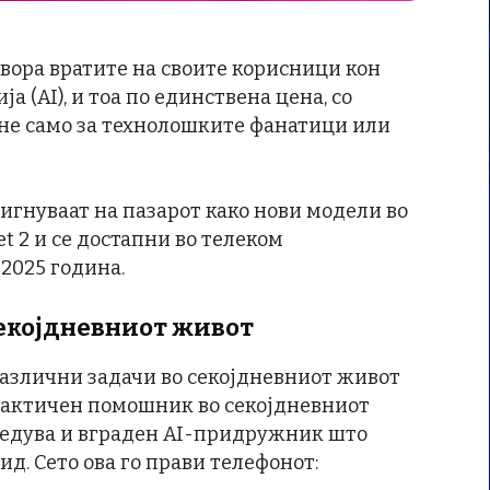
твора вратите на своите корисници кон
а (AI), и тоа по единствена цена, со
– не само за технолошките фанатици или
игнуваат на пазарот како нови модели во
let 2 и се достапни во телеком
 2025 година.
екојдневниот живот
различни задачи во секојдневниот живот
рактичен помошник во секојдневниот
 следува и вграден AI-придружник што
ид. Сето ова го прави телефонот: