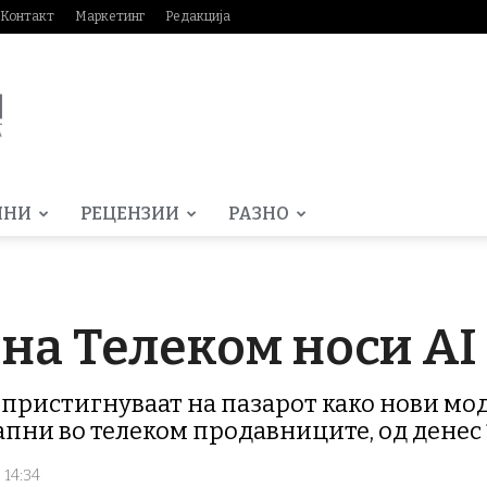
Контакт
Маркетинг
Редакција
МНИ
РЕЦЕНЗИИ
РАЗНО
на Телеком носи AI 
пристигнуваат на пазарот како нови моде
стапни во телеком продавниците, од денес 
 14:34