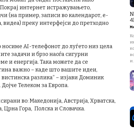
. Покрај интернет истражувањето,
N
чи (на пример, записи во календарот, е-
4
а, видеа) преку интерфејси до претходно
М
К
и
о носиме AI-телефонот до луѓето низ цела
ко
ните задачи и брзо наоѓа сигурни
в
е и енергија. Така можете да се
и..
тина важно – каде што вашите идеи,
 вистинска разлика“ – изјави Доминик
 Дојче Телеком за Европа.
сирани во: Македонија, Австрија, Хрватска,
а, Црна Гора, Полска и Словачка.