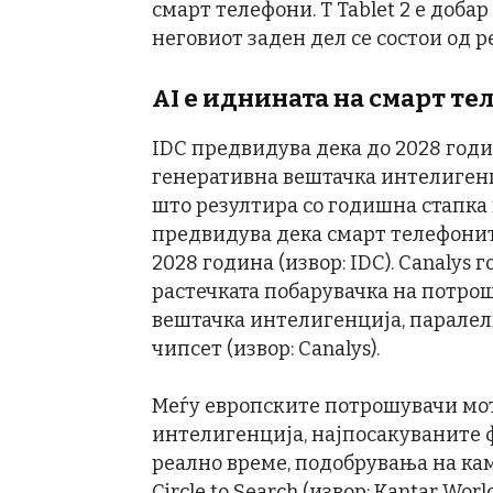
смарт телефони. T Tablet 2 е доба
неговиот заден дел се состои од 
AI е иднината на смарт т
IDC предвидува дека до 2028 годи
генеративна вештачка интелигенц
што резултира со годишна стапка н
предвидува дека смарт телефонит
2028 година (извор: IDC). Canalys
растечката побарувачка на потро
вештачка интелигенција, паралел
чипсет (извор: Canalys).
Меѓу европските потрошувачи мо
интелигенција, најпосакуваните 
реално време, подобрувања на ка
Circle to Search (извор: Kantar Wo