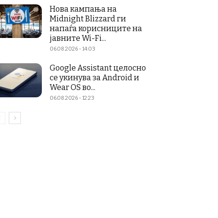
Нова кампања на
Midnight Blizzard ги
напаѓа корисниците на
јавните Wi-Fi...
06.08.2026 - 14:03
Google Assistant целосно
се укинува за Android и
Wear OS во...
06.08.2026 - 12:23