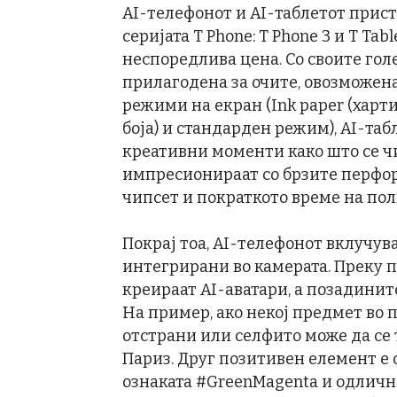
AI-телефонот и AI-таблетот прист
серијата T Phone: T Phone 3 и T Tab
неспоредлива цена. Со своите го
прилагодена за очите, овозможена
режими на екран (Ink paper (хартиј
боја) и стандарден режим), AI-та
креативни моменти како што се чи
импресионираат со брзите перфо
чипсет и пократкото време на по
Покрај тоа, AI-телефонот вклучув
интегрирани во камерата. Преку па
креираат AI-аватари, а позадинит
На пример, ако некој предмет во 
отстрани или селфито може да се
Париз. Друг позитивен елемент е о
ознаката #GreenMagenta и одлична