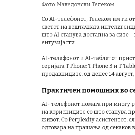
Фото: Македонски Телеком
Со AI-телефонот, Телеком им ги о
светот на вештачката интелигенциј
што AI станува достапна за сите 
ентузијасти.
AI-телефонот и AI-таблетот прист
серијата T Phone: T Phone 3 и T Tab
продавниците, од денес 14 август,
Практичен помошник во с
AI- телефонот помага при многу 
на корисниците со што станува п
живот. Со Perplexity асистентот,
одговара на прашања од секаков в