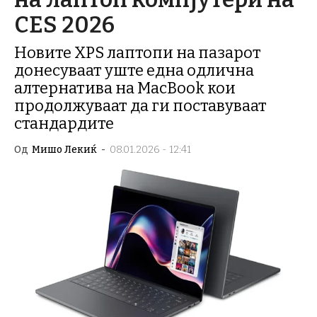
CES 2026
Новите XPS лаптопи на пазарот
донесуваат уште една одлична
алтернатива на MacBook кои
продолжуваат да ги поставуваат
стандардите
Од
Мишо Лекиќ
-
08.01.2026 - 12:41