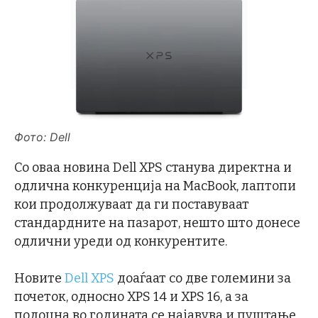
Фото: Dell
Со оваа новина Dell XPS станува директна и
одлична конкуренција на MacBook, лаптопи
кои продолжуваат да ги поставуваат
стандардните на пазарот, нешто што донесе
одлични уреди од конкурентите.
Новите
Dell XPS
доаѓаат со две големини за
почеток, односно XPS 14 и XPS 16, а за
подоцна во годината се најавува и пуштање