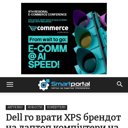
АКТУЕЛНО
НОВОСТИ
КОМПЈУТЕРИ
Dell го врати XPS брендот
на лаптоп компјутери на