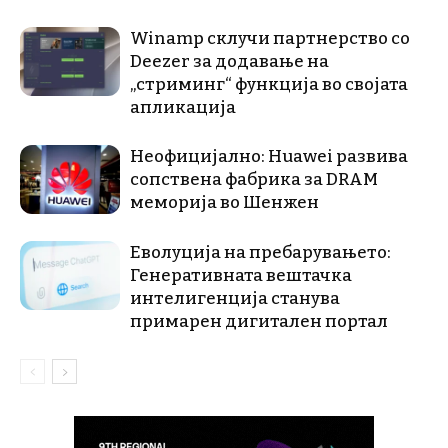
Winamp склучи партнерство со
Deezer за додавање на
„стриминг“ функција во својата
апликација
Неофицијално: Huawei развива
сопствена фабрика за DRAM
меморија во Шенжен
Еволуција на пребарувањето:
Генеративната вештачка
интелигенција станува
примарен дигитален портал