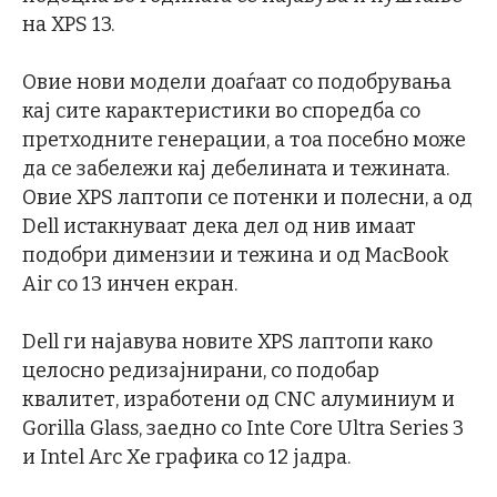
на XPS 13.
Овие нови модели доаѓаат со подобрувања
кај сите карактеристики во споредба со
претходните генерации, а тоа посебно може
да се забележи кај дебелината и тежината.
Овие XPS лаптопи се потенки и полесни, а од
Dell истакнуваат дека дел од нив имаат
подобри димензии и тежина и од MacBook
Air со 13 инчен екран.
Dell ги најавува новите XPS лаптопи како
целосно редизајнирани, со подобар
квалитет, изработени од CNC алуминиум и
Gorilla Glass, заедно со Inte Core Ultra Series 3
и Intel Arc Xe графика со 12 јадра.