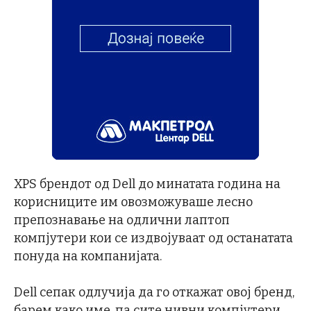
XPS брендот од Dell до минатата година на
корисниците им овозможуваше лесно
препознавање на одлични лаптоп
компјутери кои се издвојуваат од останатата
понуда на компанијата.
Dell сепак одлучија да го откажат овој бренд,
барем како име, па сите нивни компјутери