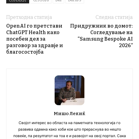
ОЗНАКИ
CES 2026
Dell
Dell XPS
Претходна статија
Следна статија
OpenAI го претстави
Придружник во домот:
ChatGPT Health како
Согледување на
посебен дел за
“Samsung Bespoke AI
разговор за здравје и
2026”
благосостојба
Мишо Лекиќ
Својот интерес во областа на паметната технологија го
развива одамна како хоби кое што прераснува во нешто
повеќе, па резултатот на тоа е и развојот на овој портал. Сака