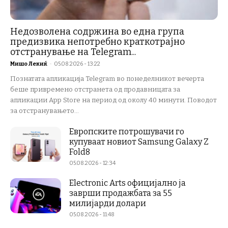
Недозволена содржина во една група
предизвика непотребно краткотрајно
отстранување на Telegram...
Мишо Лекиќ
-
05.08.2026 - 13:22
Познатата апликација Telegram во понеделникот вечерта
беше привремено отстранета од продавницата за
апликации App Store на период од околу 40 минути. Поводот
за отстранувањето...
Европските потрошувачи го
купуваат новиот Samsung Galaxy Z
Fold8
05.08.2026 - 12:34
Electronic Arts официјално ја
заврши продажбата за 55
милијарди долари
05.08.2026 - 11:48