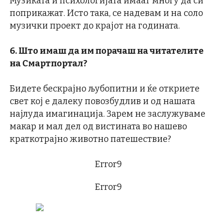
Музиката и психологијата имаат многу да си
поприкажат. Исто така, се надевам и на соло
музички проект до крајот на годината.
6. Што имаш да им порачаш на читателите
на С
м
артпортал?
Бидете бескрајно љубопитни и ќе откриете
свет кој е далеку повозбудлив и од нашата
најлуда имагинација. Зарем не заслужуваме
макар и мал дел од вистината во нашево
краткотрајно животно патешествие?
Error9
Error9