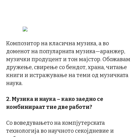
Композитор на класична музика, а во
доменот на популарната музика—аранжер,
музички продуцент и тон мајстор. Обожавам
дружење, свирење со бендот, храна, читање
книги и истражување на теми од музичката
наука.
2. Музика и наука – како заедно се
комбинираат тие две работи?
Со воведувањето на компјутерската
технологија во научното секојдневие и