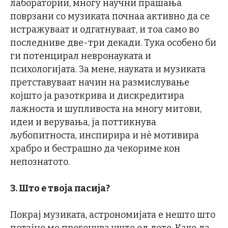
лаборатории, многу научни прашања
поврзани со музиката почнаа активно да се
истражуваат и одгатнуваат, и тоа само во
последниве две-три декади. Тука особено би
ги потенцирал невронауката и
психологијата. За мене, науката и музиката
претставуваат начин на размислување
којшто ја разоткрива и дискредитира
лажноста и шупливоста на многу митови,
идеи и верувања, ја поттикнува
љубопитноста, инспирира и нѐ мотивира
храбро и бестрашно да чекориме кон
непознатото.
3. Што е твоја пасија?
Покрај музиката, астрономијата е нешто што
потајно ме прогонува уште од дете. Како да