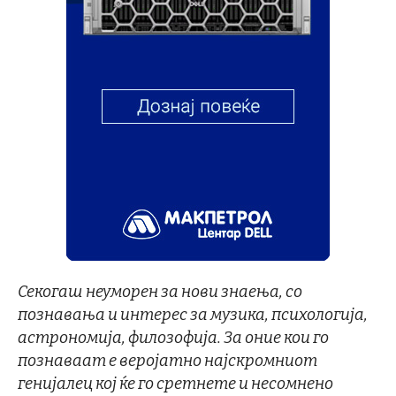
Секогаш неуморен за нови знаења, со
познавања и интерес за музика, психологија,
астрономија, филозофија. За оние кои го
познаваат е веројатно најскромниот
генијалец кој ќе го сретнете и несомнено