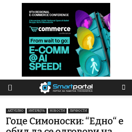
АКТУЕЛНО
ИНТЕРВЈУА
НОВОСТИ
ЛИЧНОСТИ
Гоце Симоноски: “Едно“ е
обид да се одговори на