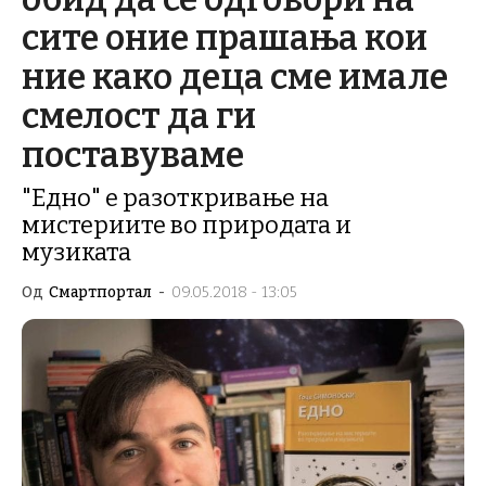
сите оние прашања кои
ние како деца сме имале
смелост да ги
поставуваме
"Едно" е разоткривање на
мистериите во природата и
музиката
Од
Смартпортал
-
09.05.2018 - 13:05