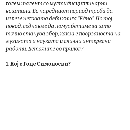
голем талент со мултидисциплинарни
вештини. Во наредниот период треба да
излезе неговата деби книга “Едно”. По тој
повод, седнавме да помуабетиме за што
точно станува збор, каква е поврзаноста на
музиката и науката и слични интересни
работи. Деталите во прилог ?
1. Кој е Гоце Симоноски?