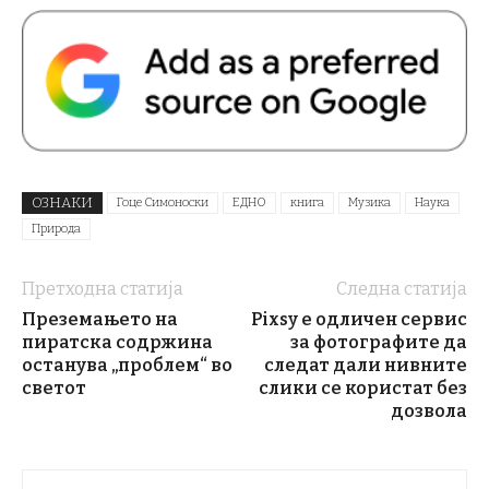
ОЗНАКИ
Гоце Симоноски
ЕДНО
книга
Музика
Наука
Природа
Претходна статија
Следна статија
Преземањето на
Pixsy е одличен сервис
пиратска содржина
за фотографите да
останува „проблем“ во
следат дали нивните
светот
слики се користат без
дозвола