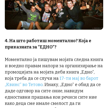
4. На што работиш моментално? Која е
приказната за “ЕДНО”?
Моментално ја пишувам мојата следна книга
и воедно правам напори за организирање на
промоцијата на мојата деби книга „Едно“,
која треба да се случи на
17-ти мај во барот
„Квинс“ во Тетово
. Инаку, „Едно“ е обид да се
даде одговор на сите оние, навидум
едноставни прашања кои речиси сите ние
како деца сме имале смелост да ги