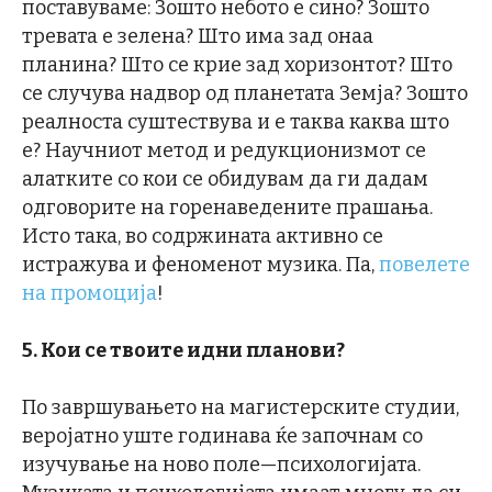
поставуваме: Зошто небото е сино? Зошто
тревата е зелена? Што има зад онаа
планина? Што се крие зад хоризонтот? Што
се случува надвор од планетата Земја? Зошто
реалноста суштествува и е таква каква што
е? Научниот метод и редукционизмот се
алатките со кои се обидувам да ги дадам
одговорите на горенаведените прашања.
Исто така, во содржината активно се
истражува и феноменот музика. Па,
повелете
на промоција
!
5. Кои се твоите идни планови?
По завршувањето на магистерските студии,
веројатно уште годинава ќе започнам со
изучување на ново поле—психологијата.