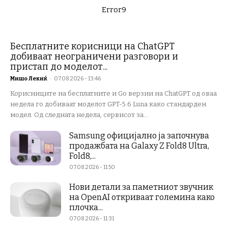
Error9
Бесплатните корисници на ChatGPT
добиваат неограничени разговори и
пристап до моделот...
Мишо Лекиќ
-
07.08.2026 - 13:46
Корисниците на бесплатните и Go верзии на ChatGPT од оваа
недела го добиваат моделот GPT-5.6 Luna како стандарден
модел. Од следната недела, сервисот за...
Samsung официјално ја започнува
продажбата на Galaxy Z Fold8 Ultra,
Fold8,...
07.08.2026 - 11:50
Нови детали за паметниот звучник
на OpenAI откриваат големина како
плочка...
07.08.2026 - 11:31