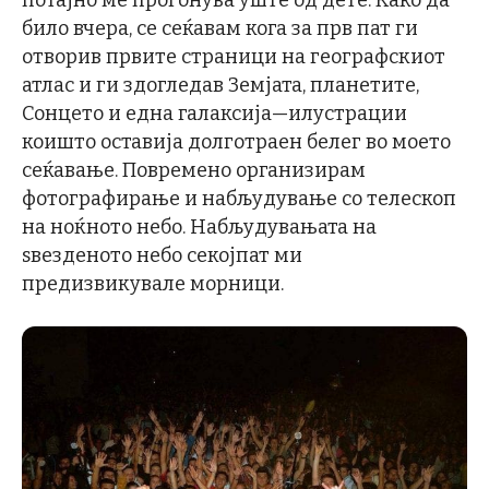
било вчера, се сеќавам кога за прв пат ги
отворив првите страници на географскиот
атлас и ги здогледав Земјата, планетите,
Сонцето и една галаксија—илустрации
коишто оставија долготраен белег во моето
сеќавање. Повремено организирам
фотографирање и набљудување со телескоп
на ноќното небо. Набљудувањата на
ѕвезденото небо секојпат ми
предизвикувале морници.