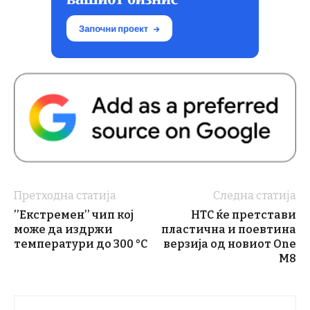
Претходна статија
Следна статија
’’Екстремен’’ чип кој
HTC ќе претстави
може да издржи
пластична и поевтина
температури до 300 °C
верзија од новиот One
M8