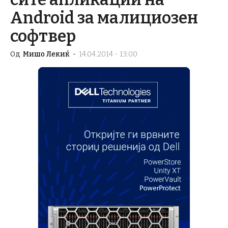
Android за малициозен
софтвер
Од
Мишо Лекиќ
-
14.04.2014 - 13:00