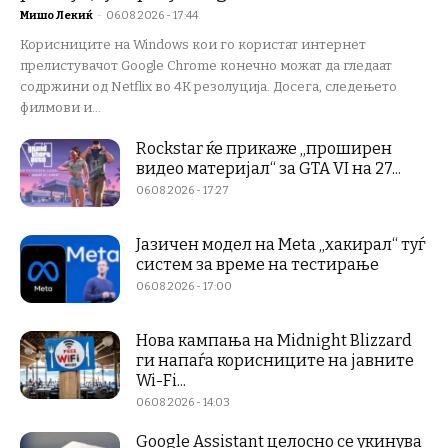
Мишо Лекиќ
-
06.08.2026 - 17:44
Корисниците на Windows кои го користат интернет
прелистувачот Google Chrome конечно можат да гледаат
содржини од Netflix во 4K резолуција. Досега, следењето
филмови и...
Rockstar ќе прикаже „проширен
видео материјал“ за GTA VI на 27...
06.08.2026 - 17:27
Јазичен модел на Meta „хакирал“ туѓ
систем за време на тестирање
06.08.2026 - 17:00
Нова кампања на Midnight Blizzard
ги напаѓа корисниците на јавните
Wi-Fi...
06.08.2026 - 14:03
Google Assistant целосно се укинува