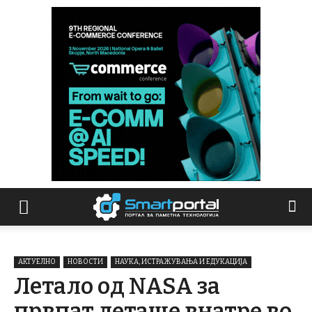
АКТУЕЛНО
НОВОСТИ
НАУКА, ИСТРАЖУВАЊА И ЕДУКАЦИЈА
Летало од NASA за
првпат леташе внатре во