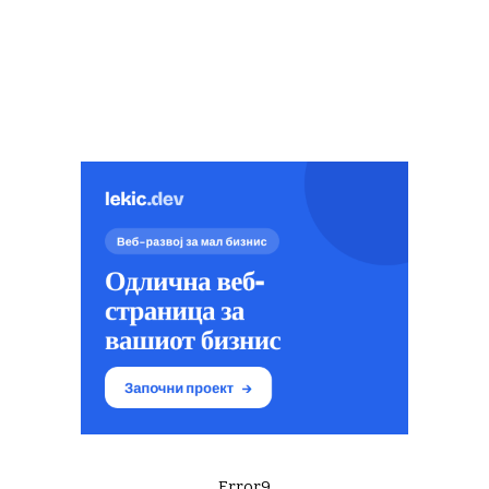
Error9