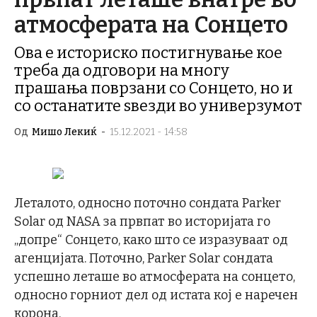
атмосферата на Сонцето
Ова е историско постигнување кое
треба да одговори на многу
прашања поврзани со Сонцето, но и
со останатите ѕвезди во универзумот
Од
Мишо Лекиќ
-
15.12.2021 - 14:58
Леталото, односно поточно сондата Parker
Solar од NASA за првпат во историјата го
„допре“ Сонцето, како што се изразуваат од
агенцијата. Поточно, Parker Solar сондата
успешно леташе во атмосферата на сонцето,
односно горниот дел од истата кој е наречен
корона.