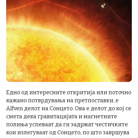
Едно од интересните откритија или поточно
кажано потврдувања на претпоставки, е
Alfven делот на Сонцето. Ова е делот до кој се
смета дека гравитацијата и магнетните
полиња успеваат да ги задржат честичките
кои излегуваат од Сонцето, по што завршува