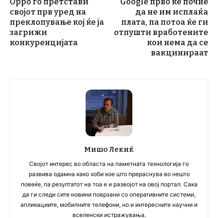
Oppo го претстави
Google прво ќе почне
својот прв уред на
да не им исплаќа
преклопување кој ќе ја
плата, па потоа ќе ги
загрижи
отпушти вработените
конкуренцијата
кои нема да се
вакцинираат
Мишо Лекиќ
Својот интерес во областа на паметната технологија го
развива одамна како хоби кое што прераснува во нешто
повеќе, па резултатот на тоа е и развојот на овој портал. Сака
да ги следи сите новини поврзани со оперативните системи,
апликациите, мобилните телефони, но и интересните научни и
вселенски истражувања.