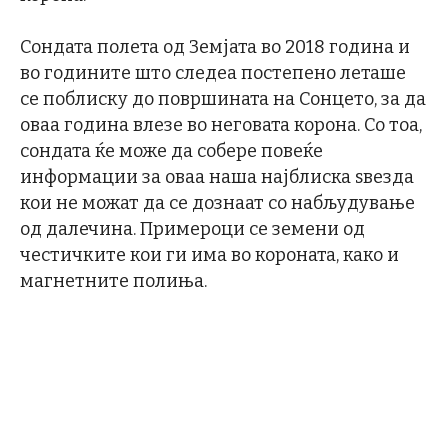
Сондата полета од Земјата во 2018 година и
во годините што следеа постепено леташе
се поблиску до површината на Сонцето, за да
оваа година влезе во неговата корона. Со тоа,
сондата ќе може да собере повеќе
информации за оваа наша најблиска ѕвезда
кои не можат да се дознаат со набљудување
од далечина. Примероци се земени од
честичките кои ги има во короната, како и
магнетните полиња.