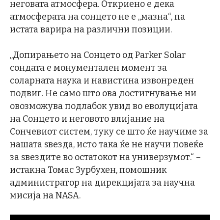
неговата атмосфера. Откриено е дека
атмосферата на сонцето не е „мазна“, па
истата варира на различни позиции.
„Допирањето на Сонцето од Parker Solar
сондата е монументален момент за
соларната наука и навистина извонреден
подвиг. Не само што ова достигнување ни
овозможува подлабок увид во еволуцијата
на Сонцето и неговото влијание на
Сончевиот систем, туку се што ќе научиме за
нашата ѕвезда, исто така ќе не научи повеќе
за ѕвездите во остатокот на универзумот.“ –
истакна Томас Зурбухен, помошник
администратор на дирекцијата за научна
мисија на NASA.