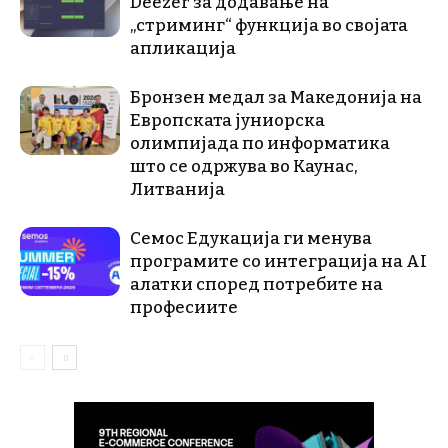
Deezer за додавање на
„стриминг“ функција во својата
апликација
Бронзен медал за Македонија на
Европската јуниорска
олимпијада по информатика
што се одржува во Каунас,
Литванија
Семос Едукација ги менува
програмите со интеграција на AI
алатки според потребите на
професиите