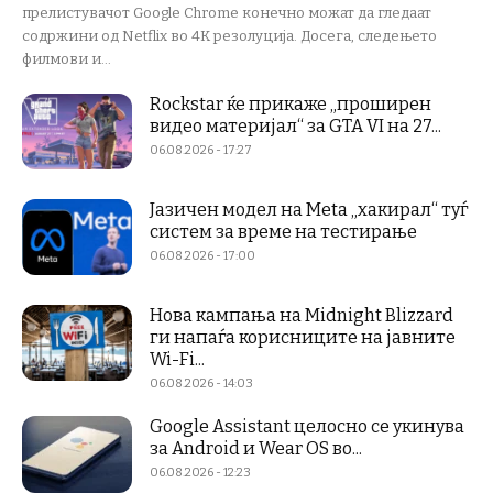
прелистувачот Google Chrome конечно можат да гледаат
содржини од Netflix во 4K резолуција. Досега, следењето
филмови и...
Rockstar ќе прикаже „проширен
видео материјал“ за GTA VI на 27...
06.08.2026 - 17:27
Јазичен модел на Meta „хакирал“ туѓ
систем за време на тестирање
06.08.2026 - 17:00
Нова кампања на Midnight Blizzard
ги напаѓа корисниците на јавните
Wi-Fi...
06.08.2026 - 14:03
Google Assistant целосно се укинува
за Android и Wear OS во...
06.08.2026 - 12:23