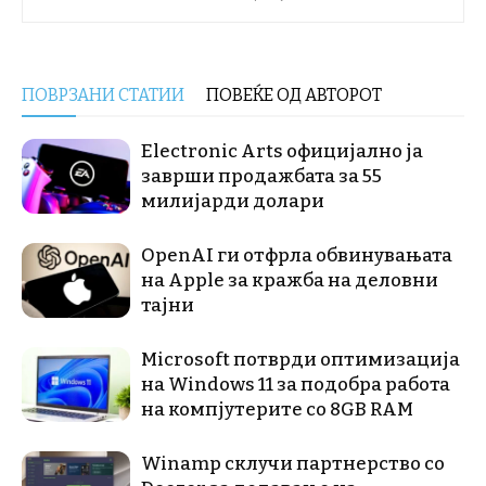
ПОВРЗАНИ СТАТИИ
ПОВЕЌЕ ОД АВТОРОТ
Electronic Arts официјално ја
заврши продажбата за 55
милијарди долари
OpenAI ги отфрла обвинувањата
на Apple за кражба на деловни
тајни
Microsoft потврди оптимизација
на Windows 11 за подобра работа
на компјутерите со 8GB RAM
Winamp склучи партнерство со