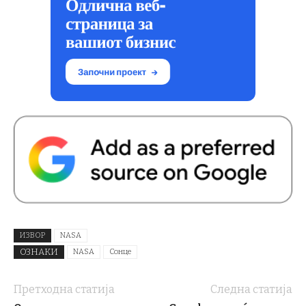
ИЗВОР
NASA
ОЗНАКИ
NASA
Сонце
Претходна статија
Следна статија