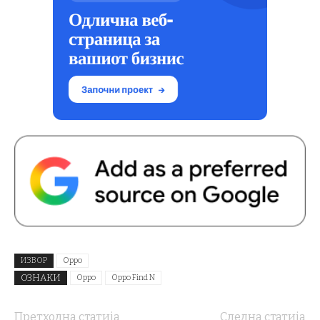
ИЗВОР
Oppo
ОЗНАКИ
Oppo
Oppo Find N
Претходна статија
Следна статија