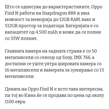
Што се однесува до карактеристиките, Oppo
Find N работи на Snapdragon 888 и има
можност за меморија до 12GB RAM, како и
512GB простор за податоци. Батеријата е со
капацитет од 4.500 mAh и може да се полни
со 33W полнач.
Главната камера на задната страна е со 50
мегапиксели со сензор од Sony, IMX 766, а
достапни се уште ултра широката камера со
16 мегапиксели и камерата за зумирање со 13
мегапиксели.
Цената на Oppo Find N е исто така интересна,
па тој во Кина ќе се продава по цена од околу
1100 евра.