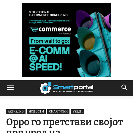
АКТУЕЛНО
НОВОСТИ
СМАРТФОНИ
УРЕДИ
Oppo го претстави својот
прв уред на