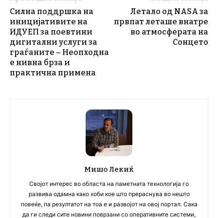
Силна поддршка на
Летало од NASA за
иницијативите на
првпат леташе внатре
ИДУЕП за поевтини
во атмосферата на
дигитални услуги за
Сонцето
граѓаните – Неопходна
е нивна брза и
практична примена
Мишо Лекиќ
Својот интерес во областа на паметната технологија го
развива одамна како хоби кое што прераснува во нешто
повеќе, па резултатот на тоа е и развојот на овој портал. Сака
да ги следи сите новини поврзани со оперативните системи,