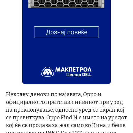
Неколку денови по најавата, Oppo и
официјално го претстави нивниот прв уред
на преклопување, односно уред со екран кој
се превиткува. Oppo Find N е името на уредот
кој ќе се продава за жал само во Кина и беше
претставен на INNO Day 2021 настанот од