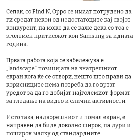
Сепак, со Find N, Oppo се имаат потрудено да
ги средат некои од недостатоците кај својот
конкурент, па може да се каже дека со тоа е
зголемен притисокот кон Samsung за идната
година.
Првата работа која се забележува е
„landscape“ позицијата на внатрешниот
екран кога ќе се отвори, нешто што прави да
корисниците нема потреба да го вртат
уредот за да го добијат најголемиот формат
за гледање на видео и слични активности.
Исто така, надворешниот и помал екран, е
направен да биде доволно широк, па дури и
поширок малку од стандардните