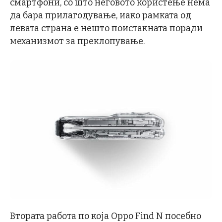
смартфони, со што неговото користење нема
да бара прилагодување, иако рамката од
левата страна е нешто поистакната поради
механизмот за преклопување.
Втората работа по која Oppo Find N посебно