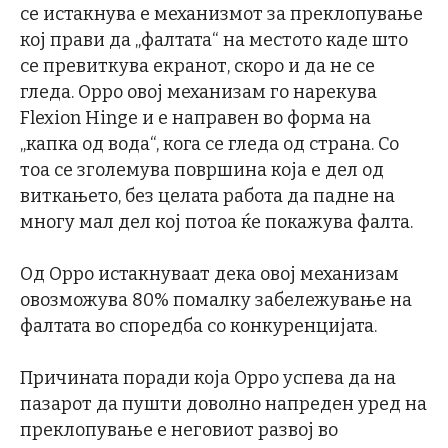
се истакнува е механизмот за преклопување
кој прави да „фалтата“ на местото каде што
се превиткува екранот, скоро и да не се
гледа. Oppo овој механизам го нарекува
Flexion Hinge и е направен во форма на
„капка од вода“, кога се гледа од страна. Со
тоа се зголемува површина која е дел од
виткањето, без целата работа да падне на
многу мал дел кој потоа ќе покажува фалта.
Од Oppo истакнуваат дека овој механизам
овозможува 80% помалку забележување на
фалтата во споредба со конкуренцијата.
Причината поради која Oppo успева да на
пазарот да пушти доволно напреден уред на
преклопување е неговиот развој во