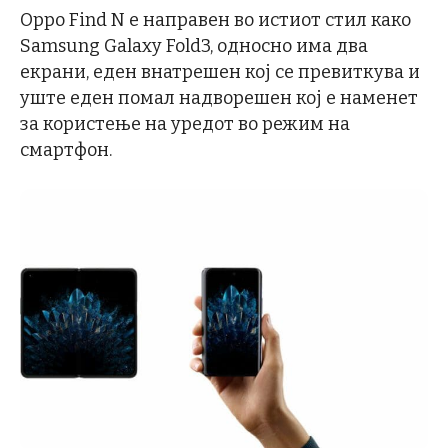
Oppo Find N е направен во истиот стил како
Samsung Galaxy Fold3, односно има два
екрани, еден внатрешен кој се превиткува и
уште еден помал надворешен кој е наменет
за користење на уредот во режим на
смартфон.