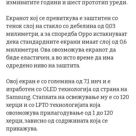
изминатите години и шест прототип уреди.
Екранот кој се превиткува е заштитен со
тенок слој на стакло со дебелина од 0,03
милиметри, а за споредба Oppo истакнуваат
дека стандардните екрани имаат слој од 0,6
милиметри. Ова овозможува екранот да
биде еластичен, а во исто време да има
одредено ниво на заштита.
Овој екран е со големина од 7,1 инч и е
изработен со OLED технологија од страна на
Samsung. Стапката на освежување му е со 120
херци и со LPTO технологијата која
овозможува прилагодување од 1 до 120
херци, зависно од содржината која се
прикажува.