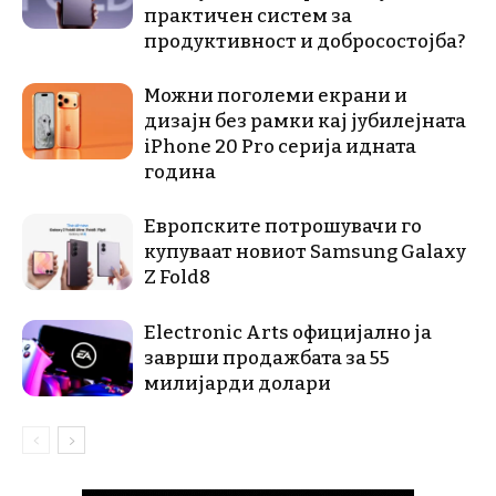
практичен систем за
продуктивност и добросостојба?
Можни поголеми екрани и
дизајн без рамки кај јубилејната
iPhone 20 Pro серија идната
година
Европските потрошувачи го
купуваат новиот Samsung Galaxy
Z Fold8
Electronic Arts официјално ја
заврши продажбата за 55
милијарди долари