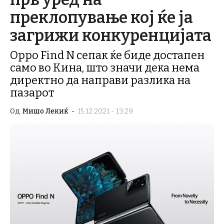
преклопување кој ќе ја
загрижи конкуренцијата
Oppo Find N сепак ќе биде достапен
само во Кина, што значи дека нема
директно да направи разлика на
пазарот
Од
Мишо Лекиќ
-
15.12.2021 - 13:29