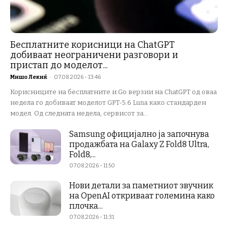
Бесплатните корисници на ChatGPT
добиваат неограничени разговори и
пристап до моделот...
Мишо Лекиќ
-
07.08.2026 - 13:46
Корисниците на бесплатните и Go верзии на ChatGPT од оваа
недела го добиваат моделот GPT-5.6 Luna како стандарден
модел. Од следната недела, сервисот за...
Samsung официјално ја започнува
продажбата на Galaxy Z Fold8 Ultra,
Fold8,...
07.08.2026 - 11:50
Нови детали за паметниот звучник
на OpenAI откриваат големина како
плочка...
07.08.2026 - 11:31