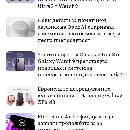
Ultra2 и Watch9
Нови детали за паметниот
звучник на OpenAI откриваат
големина како плочка за хокеј и
лесна преносливост
Зошто спојот на Galaxy Z Fold8 и
Galaxy Watch9 претставува
практичен систем за
продуктивност и добросостојба?
Европските потрошувачи го
купуваат новиот Samsung Galaxy
Z Fold8
Electronic Arts официјално ја
заврши продажбата за 55