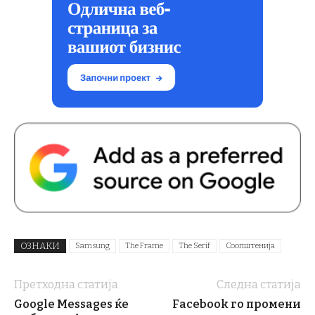
ОЗНАКИ
Samsung
The Frame
The Serif
Соопштенија
Претходна статија
Следна статија
Google Messages ќе
Facebook го промени