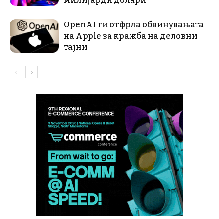
милијарди долари
OpenAI ги отфрла обвинувањата
на Apple за кражба на деловни
тајни