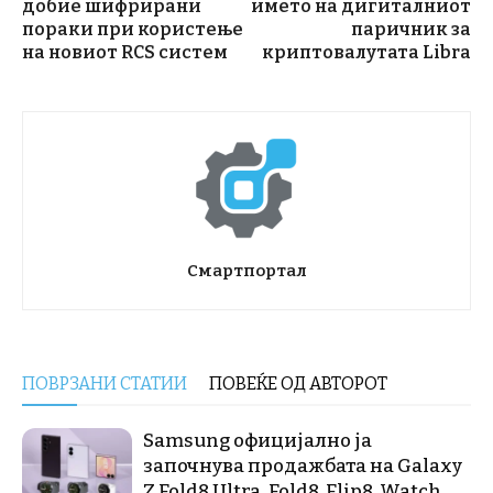
добие шифрирани
името на дигиталниот
пораки при користење
паричник за
на новиот RCS систем
криптовалутата Libra
Смартпортал
ПОВРЗАНИ СТАТИИ
ПОВЕЌЕ ОД АВТОРОТ
Samsung официјално ја
започнува продажбата на Galaxy
Z Fold8 Ultra, Fold8, Flip8, Watch