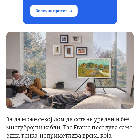
За да може секој дом да остане уреден и без
многубројни кабли, The Frame поседува само
една тенка, неприметлива врска, која