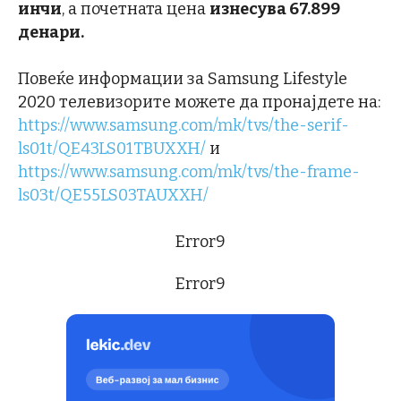
инчи
, а почетната цена
изнесува 67.899
денари.
Повеќе информации за Samsung Lifestyle
2020 телевизорите можете да пронајдете на:
https://www.samsung.com/mk/tvs/the-serif-
ls01t/QE43LS01TBUXXH/
и
https://www.samsung.com/mk/tvs/the-frame-
ls03t/QE55LS03TAUXXH/
Error9
Error9