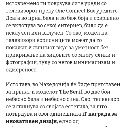
истовремено ги поврзува сите уреди со
телевизорот преку One Connect Box уредите.
Доаѓа во црна, бела и во беж боја и совршено
се вклопува во секој ентериер, било да е
исклучен или вклучен. Со овој модел на
телевизори корисниците можат да го
покажат и личниот вкус за уметност без
прикривање на ѕидовите со многу слики и
фотографии, туку со негов минимализам и
одмереност.
Исто така, во Македонија ќе биде претставен
за првпат и моделот
The Ser
if,
во две бои –
небесно бела и небесно сина. Овој телевизор
се истакнува со својата естетика, за што
потврдува и овогодинешната
iF
награда за
иновативен дизајн,
едно од