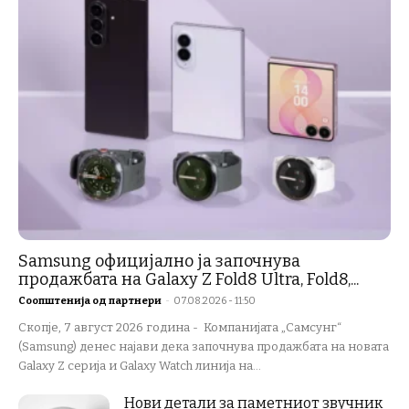
Samsung официјално ја започнува
продажбата на Galaxy Z Fold8 Ultra, Fold8,...
Соопштенија од партнери
-
07.08.2026 - 11:50
Скопје, 7 август 2026 година - Компанијата „Самсунг“
(Samsung) денес најави дека започнува продажбата на новата
Galaxy Z серија и Galaxy Watch линија на...
Нови детали за паметниот звучник