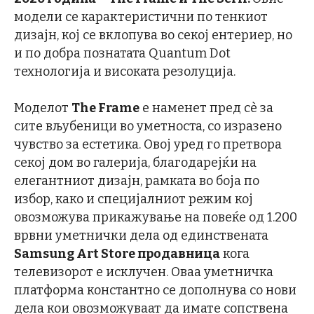
модели се карактеристични по тенкиот
дизајн, кој се вклопува во секој ентериер, но
и по добра познатата Quantum Dot
технологија и високата резолуција.
Моделот
The Frame
е наменет пред сѐ за
сите вљубеници во уметноста, со изразено
чувство за естетика. Овој уред го претвора
секој дом во галерија, благодарејќи на
елегантниот дизајн, рамката во боја по
избор, како и специјалниот режим кој
овозможува прикажување на повеќе од 1.200
врвни уметнички дела од единствената
Samsung Art Store продавница
кога
телевизорот е исклучен. Оваа уметничка
платформа константно се дополнува со нови
дела кои овозможуваат да имате сопствена