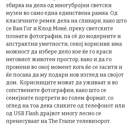
збирка на дела од многубројни светски
музеи во само една единствена рамка. Од
класичните ремек дела на сликари, како што
се Ван Гог и Клод Монѐ, преку светските
познати фотографии, па сè до модерните и
апстрактни уметности, секој корисник има
можност да избере дело кое ќе го краси
неговиот животен простор, како и да го
промени во оној момент кога ќе се засити и
ќе посака да му подари нов изглед на својот
дом. Корисниците можат да уживаат и во
сопствените фотографии, како што се
семејните портрети во голем формат, со
оглед на тоа дека сликите од телефонот или
од USB Flash драјвот многу лесно се
пренесуваат на The Frame телевизорот.