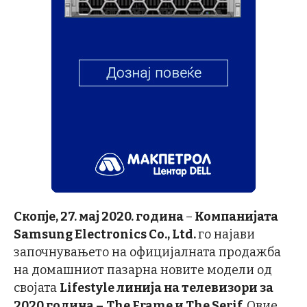
Скопје
, 27. мај 2020. година
–
Компанијата
Samsung Electronics Co., Ltd.
го најави
започнувањето на официјалната продажба
на домашниот пазарна новите модели од
својата
Lifestyle
линија на телевизори за
2020 година –
The Frame
и
The Serif
.
Овие