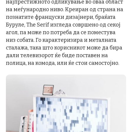
најпрестижното одликување во оваа област
на меѓународно ниво. Креиран од страна на
познатите француски дизајнери, браќата
Буруле, The Serif изгледа совршено од секој
агол, па може по потреба да се поместува
низ собата. Го карактеризира и металната
сталажа, така што корисникот може да бира
дали телевизорот ќе биде поставен на
полица, на комода, или ќе стои самостојно.