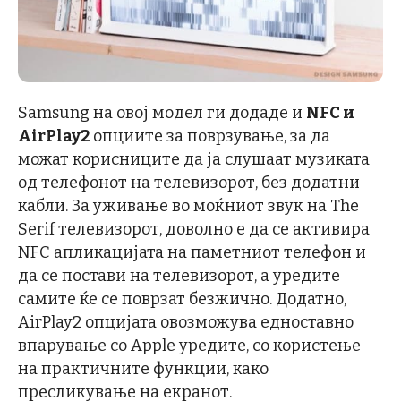
Samsung на овој модел ги додаде и
NFC
и
AirPlay2
опциите за поврзување, за да
можат корисниците да ја слушаат музиката
од телефонот на телевизорот, без додатни
кабли. За уживање во моќниот звук на The
Serif телевизорот, доволно е да се активира
NFC апликацијата на паметниот телефон и
да се постави на телевизорот, а уредите
самите ќе се поврзат безжично. Додатно,
AirPlay2 опцијата овозможува едноставно
впарување со Apple уредите, со користење
на практичните функции, како
пресликување на екранот.