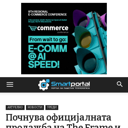
АКТУЕЛНО
НОВОСТИ
УРЕДИ
Почнува официјалната
продажба на The Frame и