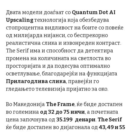
Двата модели доаѓаат со
Quantum Dot AI
Upscaling
технологија која обезбедува
стопроцентна видливост на боите со повеќе
од милијарда нијанси, со беспрекорно
реалистична слика и извонреден контраст.
The Serif има и способност да детектира
промена на количината на светлоста во
просторијата и да подесува оптимално
осветлување, благодарејќи на функцијата
Прилагодлива слика
, правејќи го
гледањето телевизија пријатно за око.
Во Македонија
The Frame
, ќе биде достапен
во големина
од
32
до 75 инчи
, а почетната
цена започнува од
35.199
денари
.
The Serif
ќе биде достапен во дијагонала од
43, 49 и 55