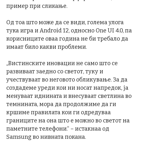
пример при сликање.
Од тоа што може да се види, голема улога
тука игра и Android 12, односно One UI 4.0, па
корисниците оваа година не би требало да
имаат било какви проблеми.
„Вистинските иновации не само што се
развиваат заедно со светот, туку и
учествуваат во неговото обликување. За да
создадеме уреди кои ни носат напредок, ја
менуваат иднината и внесуваат светлина во
темнината, мора да продолжиме да ги
кршиме правилата кои ги одредуваа
границите на она што е можно во светот на
паметните телефони.“ – истакнаа од
Samsung во нивната покана.