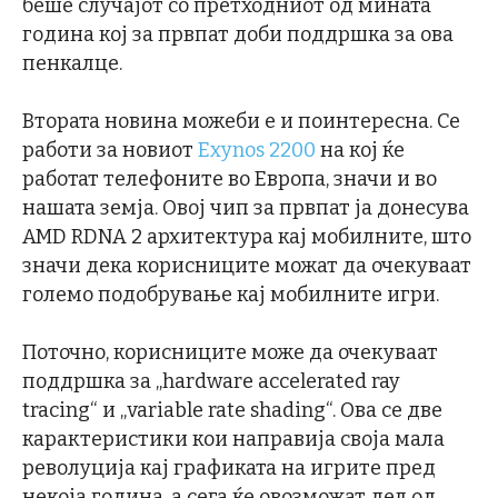
беше случајот со претходниот од мината
година кој за првпат доби поддршка за ова
пенкалце.
Втората новина можеби е и поинтересна. Се
работи за новиот
Exynos 2200
на кој ќе
работат телефоните во Европа, значи и во
нашата земја. Овој чип за првпат ја донесува
AMD RDNA 2 архитектура кај мобилните, што
значи дека корисниците можат да очекуваат
големо подобрување кај мобилните игри.
Поточно, корисниците може да очекуваат
поддршка за „hardware accelerated ray
tracing“ и „variable rate shading“. Ова се две
карактеристики кои направија своја мала
револуција кај графиката на игрите пред
некоја година, а сега ќе овозможат дел од