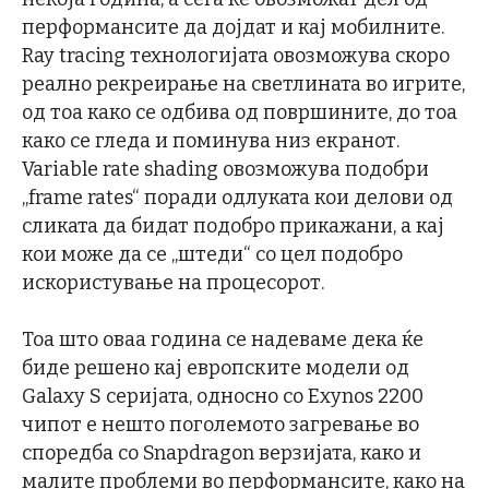
перформансите да дојдат и кај мобилните.
Ray tracing технологијата овозможува скоро
реално рекреирање на светлината во игрите,
од тоа како се одбива од површините, до тоа
како се гледа и поминува низ екранот.
Variable rate shading овозможува подобри
„frame rates“ поради одлуката кои делови од
сликата да бидат подобро прикажани, а кај
кои може да се „штеди“ со цел подобро
искористување на процесорот.
Тоа што оваа година се надеваме дека ќе
биде решено кај европските модели од
Galaxy S серијата, односно со Exynos 2200
чипот е нешто поголемото загревање во
споредба со Snapdragon верзијата, како и
малите проблеми во перформансите, како на