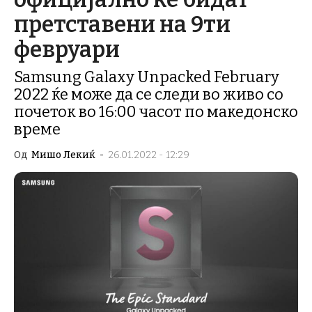
претставени на 9ти
февруари
Samsung Galaxy Unpacked February
2022 ќе може да се следи во живо со
почеток во 16:00 часот по македонско
време
Од
Мишо Лекиќ
-
26.01.2022 - 12:29