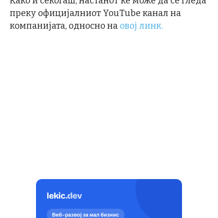
Како и секогаш, настанот ќе може да се гледа
преку официјалниот YouTube канал на
компанијата, односно на
овој линк.