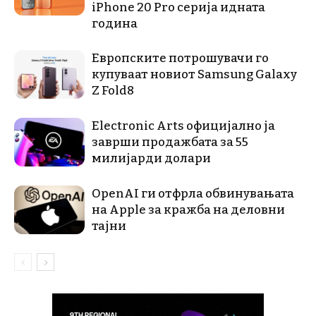
iPhone 20 Pro серија идната
година
Европските потрошувачи го
купуваат новиот Samsung Galaxy
Z Fold8
Electronic Arts официјално ја
заврши продажбата за 55
милијарди долари
OpenAI ги отфрла обвинувањата
на Apple за кражба на деловни
тајни