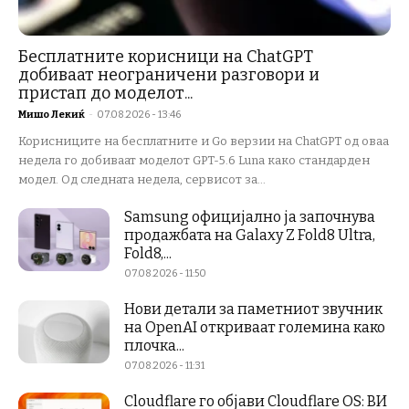
Бесплатните корисници на ChatGPT
добиваат неограничени разговори и
пристап до моделот...
Мишо Лекиќ
-
07.08.2026 - 13:46
Корисниците на бесплатните и Go верзии на ChatGPT од оваа
недела го добиваат моделот GPT-5.6 Luna како стандарден
модел. Од следната недела, сервисот за...
Samsung официјално ја започнува
продажбата на Galaxy Z Fold8 Ultra,
Fold8,...
07.08.2026 - 11:50
Нови детали за паметниот звучник
на OpenAI откриваат големина како
плочка...
07.08.2026 - 11:31
Cloudflare го објави Cloudflare OS: ВИ