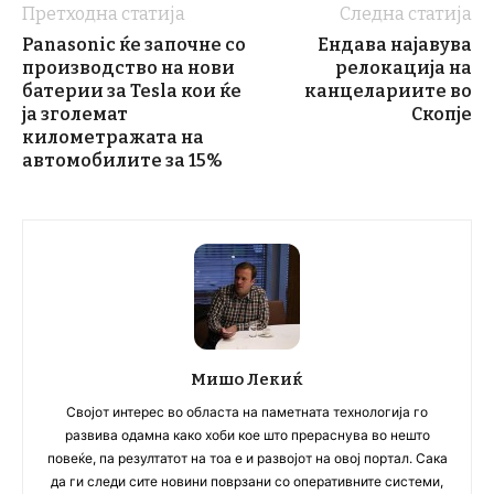
Претходна статија
Следна статија
Panasonic ќе започне со
Ендава најавува
производство на нови
релокација на
батерии за Tesla кои ќе
канцелариите во
ја зголемат
Скопје
километражата на
автомобилите за 15%
Мишо Лекиќ
Својот интерес во областа на паметната технологија го
развива одамна како хоби кое што прераснува во нешто
повеќе, па резултатот на тоа е и развојот на овој портал. Сака
да ги следи сите новини поврзани со оперативните системи,