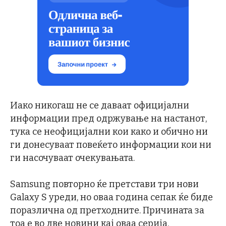
Иако никогаш не се даваат официјални
информации пред одржување на настанот,
тука се неофицијални кои како и обично ни
ги донесуваат повеќето информации кои ни
ги насочуваат очекувањата.
Samsung повторно ќе претстави три нови
Galaxy S уреди, но оваа година сепак ќе биде
поразлична од претходните. Причината за
тоа е во две новини кај оваа серија.