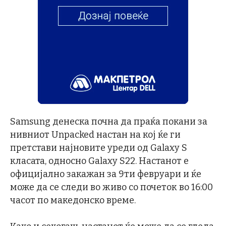
Samsung денеска почна да праќа покани за
нивниот Unpacked настан на кој ќе ги
претстави најновите уреди од Galaxy S
класата, односно Galaxy S22. Настанот е
официјално закажан за 9ти февруари и ќе
може да се следи во живо со почеток во 16:00
часот по македонско време.