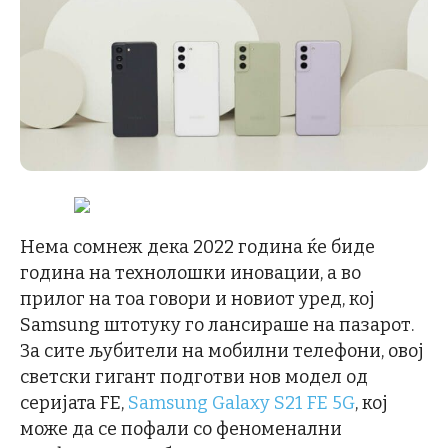
Нема сомнеж дека 2022 година ќе биде
година на технолошки иновации, а во
прилог на тоа говори и новиот уред, кој
Samsung штотуку го лансираше на пазарот.
За сите љубители на мобилни телефони, овој
светски гигант подготви нов модел од
серијата FE,
Samsung Galaxy S21 FE 5G
, кој
може да се пофали со феноменални