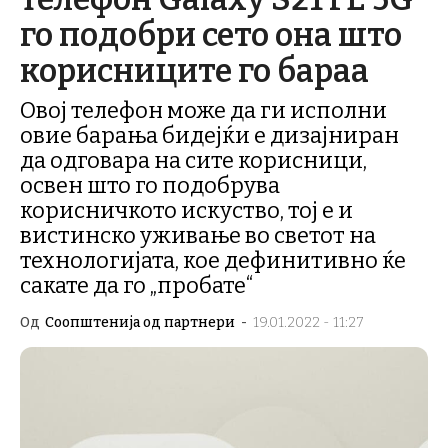
го подобри сето она што
корисниците го бараа
Oвој телефон може да ги исполни
овие барања бидејќи е дизајниран
да одговара на сите корисници,
освен што го подобрува
корисничкото искуство, тој е и
вистинско уживање во светот на
технологијата, кое дефинитивно ќе
сакате да го „пробате“
Од
Соопштенија од партнери
-
19.01.2022 - 11:27