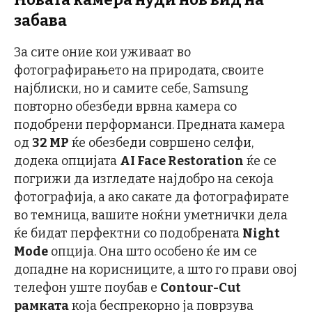
забава
За сите оние кои уживаат во
фотографирањето на природата, своите
најблиски, но и самите себе, Samsung
повторно обезбеди врвна камера со
подобрени перформанси. Предната камера
од
32 MP
ќе обезбеди совршено селфи,
додека опцијата
AI Face Restoration
ќе се
погрижи да изгледате најдобро на секоја
фотографија, а ако сакате да фотографирате
во темница, вашите ноќни уметнички дела
ќе бидат перфектни со подобрената
Night
Mode
опција. Она што особено ќе им се
допадне на корисниците, а што го прави овој
телефон уште поубав е
Contour-Cut
рамката
која беспрекорно ја поврзува