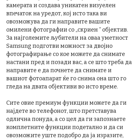
камерата и создава уникатен визуелен
впечаток на уредот, кој исто така ви
овозможува да ги направите вашите
омилени фотографии со „скриен ” објектив.
За најголемите љубители на оваа уметност
Samsung подготви можност за двојно
фотографирање со кое можете да снимате
настани пред и позади вас, а се што треба да
направите е да почнете да снимате и
вашиот фотоапарат ќе го снима она што го
гледа на двата објективи во исто време.
Сите овие премиум функции можете да ги
најдете во телефонот, што претставува
одлична понуда, а со цел да ги запознаете
комплетните функции подетално и да си
овозможите уште подобро да ја изразите,