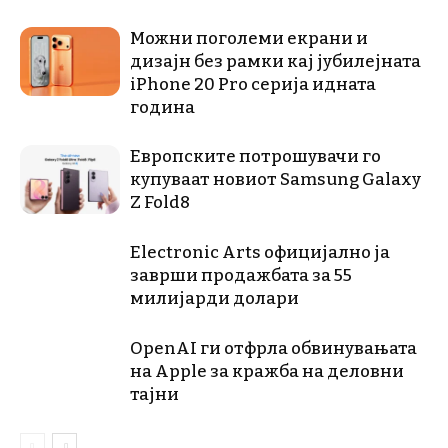
Можни поголеми екрани и
дизајн без рамки кај јубилејната
iPhone 20 Pro серија идната
година
Европските потрошувачи го
купуваат новиот Samsung Galaxy
Z Fold8
Electronic Arts официјално ја
заврши продажбата за 55
милијарди долари
OpenAI ги отфрла обвинувањата
на Apple за кражба на деловни
тајни