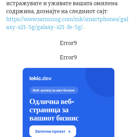
истражувате и уживате вашата омилена
содржина, дознајте на следниот сајт:
https://www.samsung.com/mk/smartphones/gal
axy-s21-5g/galaxy-s21-fe-5g/
.
Error9
Error9