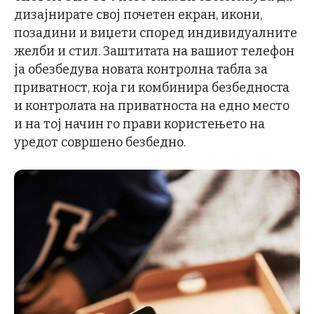
дизајнирате свој почетен екран, икони,
позадини и виџети според индивидуалните
желби и стил. Заштитата на вашиот телефон
ја обезбедува новата контролна табла за
приватност, која ги комбинира безбедноста
и контролата на приватноста на едно место
и на тој начин го прави користењето на
уредот совршено безбедно.