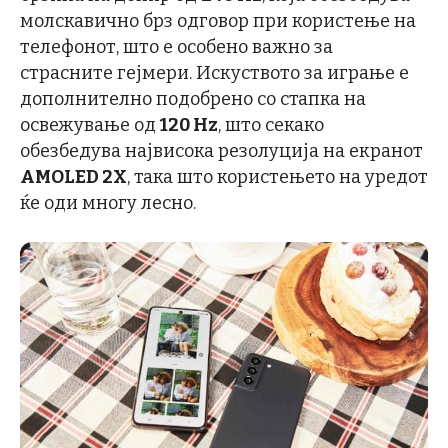
молскавично брз одговор при користење на
телефонот, што е особено важно за
страсните гејмери. Искуството за играње е
дополнително подобрено со стапка на
освежување од
120 Hz
, што секако
обезбедува највисока резолуција на екранот
AMOLED 2X
, така што користењето на уредот
ќе оди многу лесно.