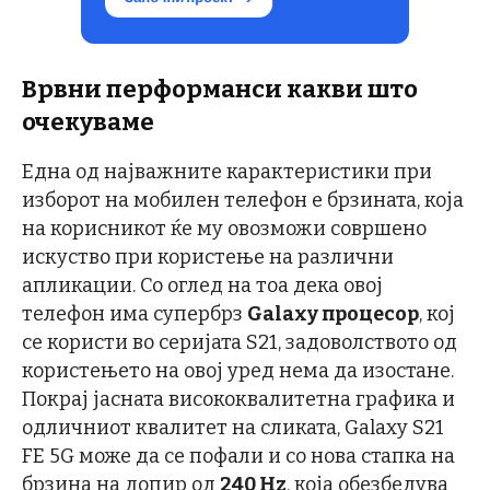
Врвн
и перформанси
как
ви
што
очекуваме
Една од најважните карактеристики при
изборот на мобилен телефон е брзината, која
на корисникот ќе му овозможи совршено
искуство при користење на различни
апликации. Со оглед на тоа дека овој
телефон има супербрз
Galaxy процесор
, кој
се користи во серијата S21, задоволството од
користењето на овој уред нема да изостане.
Покрај јасната висококвалитетна графика и
одличниот квалитет на сликата, Galaxy S21
FE 5G може да се пофали и со нова стапка на
брзина на допир од
240 Hz
, која обезбедува