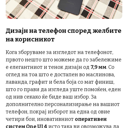
Дизајн на телефон според
желбите
на корисникот
Кога зборуваме за изгледот на телефонот,
првото нешто што можеме да го забележиме
е елегантниот и тенок дизајн од
7,9 мм
. Со
оглед на тоа што е достапен во маслинова,
лаванда, графит и бела боја со мат финиш,
што го прави да изгледа уште помоќен, еден
од нив секако ќе биде ваш избор. За
дополнително персонализирање на вашиот
телефон, покрај изборот на една од овие
четири бои, иновативниот
оперативен
систем One UI 4
исто така ви овозможува да