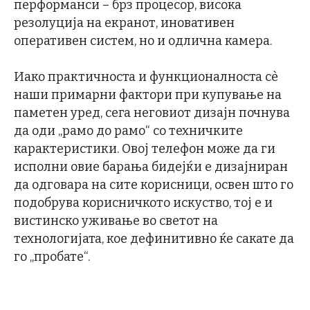
перформанси – брз процесор, висока
резолуција на екранот, иновативен
оперативен систем, но и одлична камера.
Иако практичноста и функционалноста сè
наши примарни фактори при купување на
паметен уред, сега неговиот дизајн почнува
да оди „рамо до рамо“ со техничките
карактеристики. Oвој телефон може да ги
исполни овие барања бидејќи е дизајниран
да одговара на сите корисници, освен што го
подобрува корисничкото искуство, тој е и
вистинско уживање во светот на
технологијата, кое дефинитивно ќе сакате да
го „пробате“.