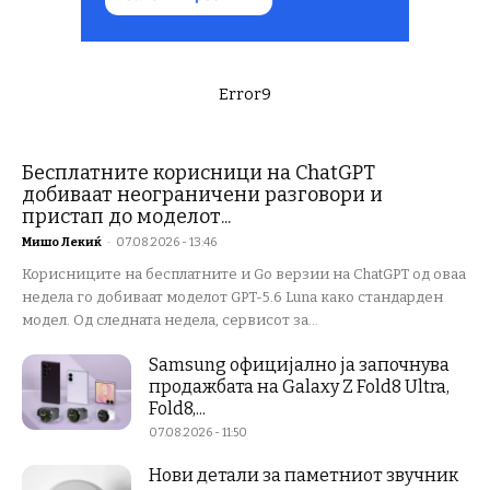
Error9
Бесплатните корисници на ChatGPT
добиваат неограничени разговори и
пристап до моделот...
Мишо Лекиќ
-
07.08.2026 - 13:46
Корисниците на бесплатните и Go верзии на ChatGPT од оваа
недела го добиваат моделот GPT-5.6 Luna како стандарден
модел. Од следната недела, сервисот за...
Samsung официјално ја започнува
продажбата на Galaxy Z Fold8 Ultra,
Fold8,...
07.08.2026 - 11:50
Нови детали за паметниот звучник