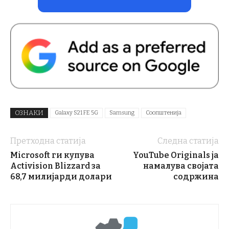
ОЗНАКИ
Galaxy S21 FE 5G
Samsung
Соопштенија
Претходна статија
Следна статија
Microsoft ги купува
YouTube Originals ја
Activision Blizzard за
намалува својата
68,7 милијарди долари
содржина