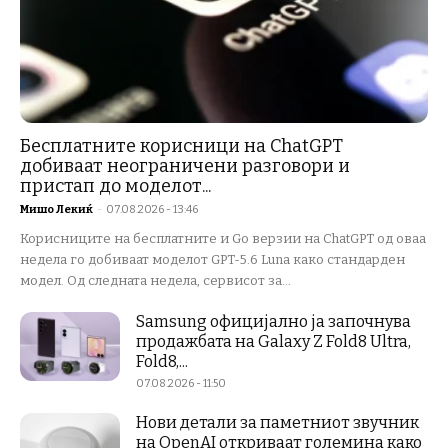
Бесплатните корисници на ChatGPT
добиваат неограничени разговори и
пристап до моделот...
Мишо Лекиќ
-
07.08.2026 - 13:46
Корисниците на бесплатните и Go верзии на ChatGPT од оваа
недела го добиваат моделот GPT-5.6 Luna како стандарден
модел. Од следната недела, сервисот за...
Samsung официјално ја започнува
продажбата на Galaxy Z Fold8 Ultra,
Fold8,...
07.08.2026 - 11:50
Нови детали за паметниот звучник
на OpenAI откриваат големина како