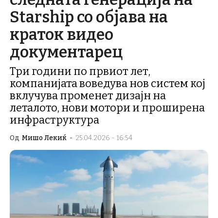
Starship со објава на
краток видео
документарец
Три години по првиот лет,
компанијата воведува нов систем кој
вклучува променет дизајн на
леталото, нови мотори и проширена
инфраструктура
Од
Мишо Лекиќ
-
25.04.2026 - 16:54