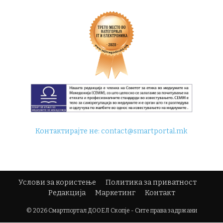
Контактирајте не:
contact@smartportal.mk
Услови за користење
Политика за приватност
Редакција
Маркетинг
Контакт
© 2026 Смартпортал ДООЕЛ Скопје - Сите права задржани