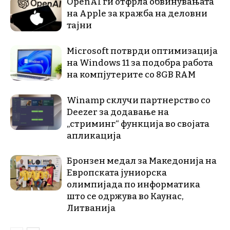
OpenAI ги отфрла обвинувањата
на Apple за кражба на деловни
тајни
Microsoft потврди оптимизација
на Windows 11 за подобра работа
на компјутерите со 8GB RAM
Winamp склучи партнерство со
Deezer за додавање на
„стриминг“ функција во својата
апликација
Бронзен медал за Македонија на
Европската јуниорска
олимпијада по информатика
што се одржува во Каунас,
Литванија