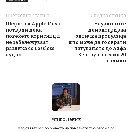
Претходна статија
Следна статија
Шефот на Apple Music
Научниците
потврди дека
демонстрираа
повеќето корисници
оптичка пропулзија
не забележуваат
што може да го скрати
разлика со Lossless
патувањето до Алфа
аудио
Кентаур на само 20
години
Мишо Лекиќ
Својот интерес во областа на паметната технологија го