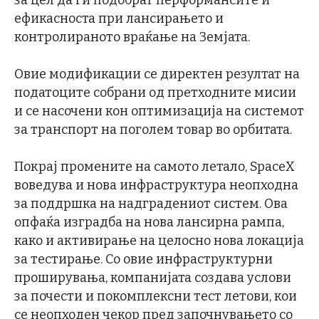
за цел да ги подобрат перформансите и
ефикасноста при лансирањето и
контролираното враќање на Земјата.
Овие модификации се директен резултат на
податоците собрани од претходните мисии
и се насочени кон оптимизација на системот
за транспорт на поголем товар во орбитата.
Покрај промените на самото летало, SpaceX
воведува и нова инфраструктура неопходна
за поддршка на надградениот систем. Ова
опфаќа изградба на нова лансирна рампа,
како и активирање на целосно нова локација
за тестирање. Со овие инфраструктурни
проширувања, компанијата создава услови
за почести и покомплексни тест летови, кои
се неопходен чекор пред започнувањето со