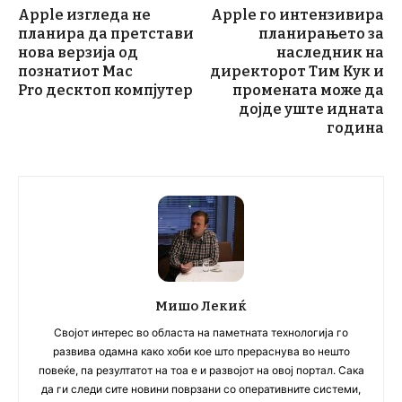
Apple изгледа не
Apple го интензивира
планира да претстави
планирањето за
нова верзија од
наследник на
познатиот Mac
директорот Тим Кук и
Pro десктоп компјутер
промената може да
дојде уште идната
година
Мишо Лекиќ
Својот интерес во областа на паметната технологија го
развива одамна како хоби кое што прераснува во нешто
повеќе, па резултатот на тоа е и развојот на овој портал. Сака
да ги следи сите новини поврзани со оперативните системи,