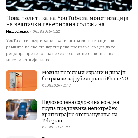
Нова политика на YouTube за монетизација
на вештачки генерирана содржина
Мишо Лекиќ
-
06.08.2026 - 11:22
YouTube ги ажурираше правилата за монетизација во
рамките на својата партнерска програма, со цел да го
регулира приливот на видеа создадени со вештачка
интелигенција. Иако...
Можни поголеми екрани и дизајн
без рамки кај јубилејната iPhone 20...
06.08.2026 - 10:47
Недозволена содржина во една
група предизвика непотребно
краткотрајно отстранување на
Telegram...
05.08.2026 - 13:22