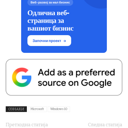
ОЗНАКИ
Microsoft
Windows 10
Претходна статија
Следна статија