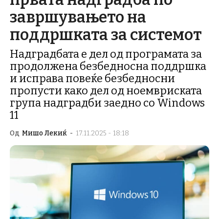
завршувањето на
поддршката за системот
Надградбата е дел од програмата за
продолжена безбедносна поддршка
и исправа повеќе безбедносни
пропусти како дел од ноемвриската
група надградби заедно со Windows
11
Од
Мишо Лекиќ
-
17.11.2025 - 18:18