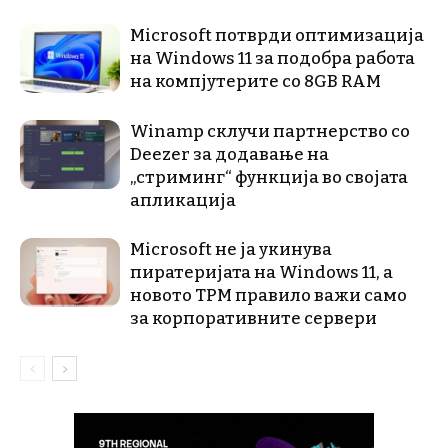
Microsoft потврди оптимизација
на Windows 11 за подобра работа
на компјутерите со 8GB RAM
Winamp склучи партнерство со
Deezer за додавање на
„стриминг“ функција во својата
апликација
Microsoft не ја укинува
пиратеријата на Windows 11, а
новото TPM правило важи само
за корпоративните сервери