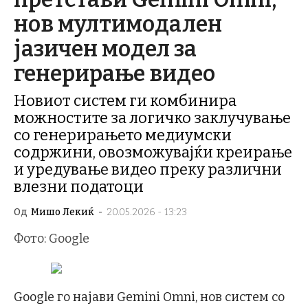
нов мултимодален
јазичен модел за
генерирање видео
Новиот систем ги комбинира
можностите за логичко заклучување
со генерирањето медиумски
содржини, овозможувајќи креирање
и уредување видео преку различни
влезни податоци
Од
Мишо Лекиќ
-
20.05.2026 - 13:23
Фото: Google
Google го најави Gemini Omni, нов систем со