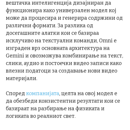
вештачка интелигенција дизајниран да
функционира како универзален модел кој
може да процесира и генерира содржини од
различни формати. За разлика од
досегашните алатки кои се базираа
исклучиво на текстуални команди, Omni е
изграден врз основната архитектура на
Gemini и овозможува комбинирање на текст,
слики, аудио и постоечки видео записи како
влезни податоци за создавање нови видео
материјали.
Според
компанијата
, целта на овој модел е
да обезбеди конзистентни резултати кои се
базираат на разбирање на физиката и
логиката во реалниот свет.