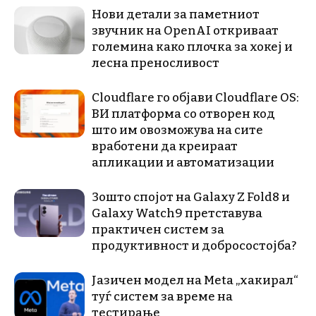
Нови детали за паметниот
звучник на OpenAI откриваат
големина како плочка за хокеј и
лесна преносливост
Cloudflare го објави Cloudflare OS:
ВИ платформа со отворен код
што им овозможува на сите
вработени да креираат
апликации и автоматизации
Зошто спојот на Galaxy Z Fold8 и
Galaxy Watch9 претставува
практичен систем за
продуктивност и добросостојба?
Јазичен модел на Meta „хакирал“
туѓ систем за време на
тестирање