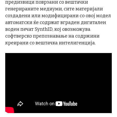
предизвици поврзани со вештачки
генерираните медиуми, сите материјали
создадени или модифицирани со овој модел
автоматски ќе содржат вграден дигитален
воден печат SynthID, кој овозможува
софтверско препознавање на содржини
креирани со вештачка интелигенција.