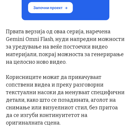
Првата верзија од оваа серија, наречена
Gemini Omni Flash, нуди напредни можности
за уредување на веќе постоечки видео
материјали, покрај можноста за генерирање
на целосно ново видео.
Корисниците можат да прикачуваат
сопствени видеа и преку разговорни
текстуални насоки да менуваат специфични
детали, како што се позадината, аголот на
снимање или визуелниот стил, без притоа
да се изгуби континуитетот на
оригиналната сцена.