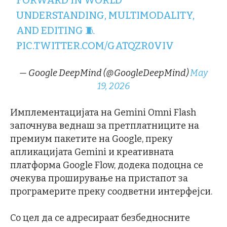
FORWARD IN WORLD
UNDERSTANDING, MULTIMODALITY,
AND EDITING 🧵
PIC.TWITTER.COM/GATQZR0VIV
— Google DeepMind (@GoogleDeepMind)
May
19, 2026
Имплементацијата на Gemini Omni Flash
започнува веднаш за претплатниците на
премиум пакетите на Google, преку
апликацијата Gemini и креативната
платформа Google Flow, додека подоцна се
очекува проширување на пристапот за
програмерите преку соодветни интерфејси.
Со цел да се адресираат безбедносните