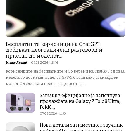
Бесплатните корисници на ChatGPT
добиваат неограничени разговори и
пристап до моделот...
Мишо Лекиќ
-
07.08.2026 - 13:46
Корисниците на бесплатните и Go верзии на ChatGPT од оваа
недела го добиваат моделот GPT-5.6 Luna како стандарден
модел. Од следната недела, сервисот за...
Samsung официјално ја започнува
продажбата на Galaxy Z Fold8 Ultra,
Fold8,...
07.08.2026 - 11:50
Нови детали за паметниот звучник
на OpenAI откриваат големина како