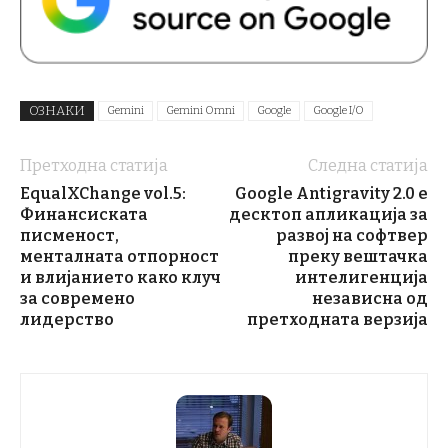
ОЗНАКИ
Gemini
Gemini Omni
Google
Google I/O
Претходна статија
Следна статија
EqualXChange vol.5:
Google Antigravity 2.0 e
Финансиската
десктоп апликација за
писменост,
развој на софтвер
менталната отпорност
преку вештачка
и влијанието како клуч
интелигенција
за современо
независна од
лидерство
претходната верзија