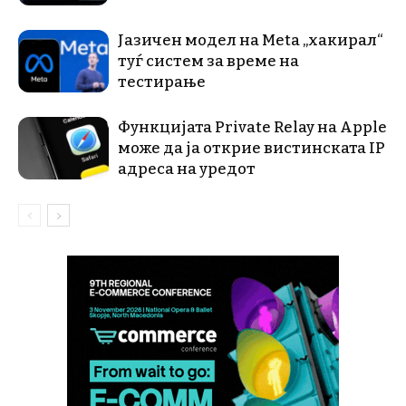
Јазичен модел на Meta „хакирал“
туѓ систем за време на
тестирање
Функцијата Private Relay на Apple
може да ја открие вистинската IP
адреса на уредот