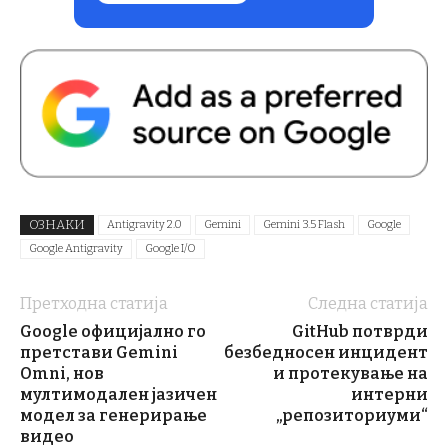
ОЗНАКИ
Antigravity 2.0
Gemini
Gemini 3.5 Flash
Google
Google Antigravity
Google I/O
Претходна статија
Следна статија
Google официјално го
GitHub потврди
претстави Gemini
безбедносен инцидент
Omni, нов
и протекување на
мултимодален јазичен
интерни
модел за генерирање
„репозиториуми“
видео