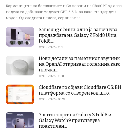
Корисниците на бесплатните и Go верзии на ChatGPT од оваа
недела го добиваат моделот GPT-5.6 Luna како стандарден
модел. Од следната недела, сервисот за...
Samsung официјално ја започнува
продажбата на Galaxy Z Fold8 Ultra,
Fold8,...
07.08.2026 - 11:50
Нови детали за паметниот звучник
на OpenAI откриваат големина како
плочка...
07.08.2026 - 11:31
Cloudflare го објави Cloudflare OS: ВИ
платформа со отворен код што...
07.08.2026 - 10:59
Зошто спојот на Galaxy Z Fold8 и
Galaxy Watch9 претставува
практичен...