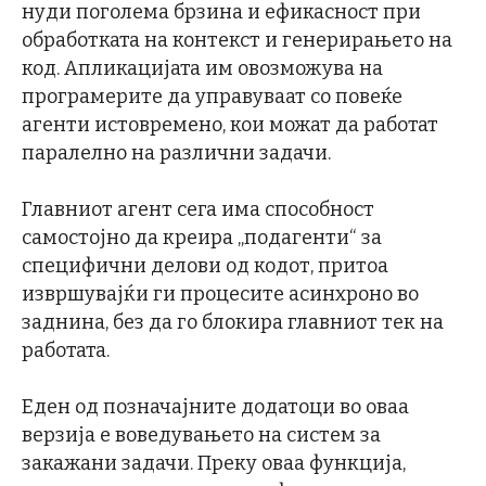
нуди поголема брзина и ефикасност при
обработката на контекст и генерирањето на
код. Апликацијата им овозможува на
програмерите да управуваат со повеќе
агенти истовремено, кои можат да работат
паралелно на различни задачи.
Главниот агент сега има способност
самостојно да креира „подагенти“ за
специфични делови од кодот, притоа
извршувајќи ги процесите асинхроно во
заднина, без да го блокира главниот тек на
работата.
Еден од позначајните додатоци во оваа
верзија е воведувањето на систем за
закажани задачи. Преку оваа функција,