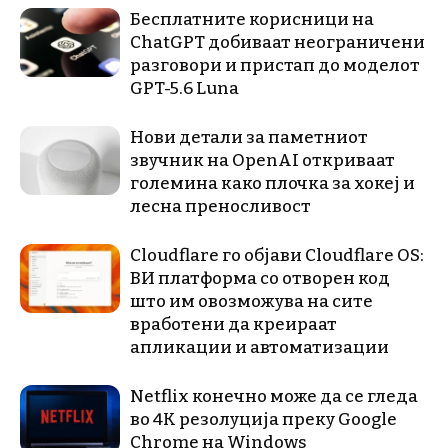
Бесплатните корисници на
ChatGPT добиваат неограничени
разговори и пристап до моделот
GPT-5.6 Luna
Нови детали за паметниот
звучник на OpenAI откриваат
големина како плочка за хокеј и
лесна преносливост
Cloudflare го објави Cloudflare OS:
ВИ платформа со отворен код
што им овозможува на сите
вработени да креираат
апликации и автоматизации
Netflix конечно може да се гледа
во 4K резолуција преку Google
Chrome на Windows