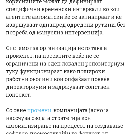
корисниците можат да дефинираат
специфични временски интервали во кои
агентите автоматски ќе се активираат и ќе
извршуваат однапред одредени рутини, без
потреба од мануелна интервенција.
Системот за организација исто така е
променет, па проектите веќе не се
ограничени на еден локален репозиториум,
туку функционираат како пошироки
работни околини кои опфаќаат повеќе
директориуми и задржуваат сопствен
контекст.
Со овие
промени
, компанијата јасно ја
насочува својата стратегија кон
автоматизирање на процесот на создавање
софтвер, преместувајќи го фокусот од