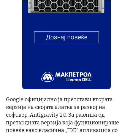
Google официјално ја претстави втората
верзија на својата алатка за развој на
софтвер, Antigravity 2.0. За разлика од
претходната верзија која функционираше
повеќе како класична „IDE“ апликација со