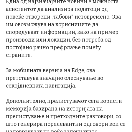
Една од најзначајните новини е можноста
асистентот да анализира податоци од
повеќе отворени „табови“ истовремено. Ова
им овозможува на корисниците да
споредуваат информации, како на пример
производи или локации, без потреба од
постојано рачно префрлање помеѓу
страните.
За мобилната верзија на Edge, ова
претставува значајно олеснување во
секојдневната навигација.
Дополнително, прелистувачот сега користи
меморија базирана на историјата на
прелистување и претходните разговори, со
што генерира порелевантни одговори кои се
надоврзуваат на веќе започнатите