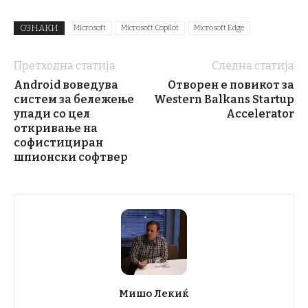
ОЗНАКИ
Microsoft
Microsoft Copilot
Microsoft Edge
Претходна статија
Следна статија
Android воведува
Отворен е повикот за
систем за бележење
Western Balkans Startup
упади со цел
Accelerator
откривање на
софистициран
шпионски софтвер
Мишо Лекиќ