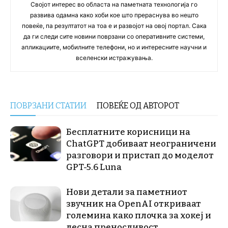
Својот интерес во областа на паметната технологија го
развива одамна како хоби кое што прераснува во нешто
повеќе, па резултатот на тоа е и развојот на овој портал. Сака
да ги следи сите новини поврзани со оперативните системи,
апликациите, мобилните телефони, но и интересните научни и
вселенски истражувања.
ПОВРЗАНИ СТАТИИ
ПОВЕЌЕ ОД АВТОРОТ
Бесплатните корисници на
ChatGPT добиваат неограничени
разговори и пристап до моделот
GPT-5.6 Luna
Нови детали за паметниот
звучник на OpenAI откриваат
големина како плочка за хокеј и
лесна преносливост