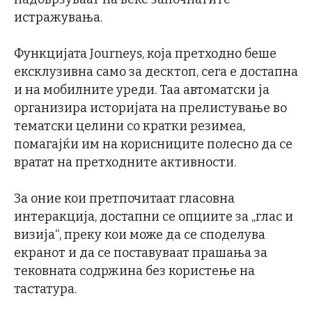
истражувања.
Функцијата Journeys, која претходно беше
ексклузивна само за десктоп, сега е достапна
и на мобилните уреди. Таа автоматски ја
организира историјата на прелистување во
тематски целини со кратки резимеа,
помагајќи им на корисниците полесно да се
вратат на претходните активности.
За оние кои претпочитаат гласовна
интеракција, достапни се опциите за „глас и
визија“, преку кои може да се споделува
екранот и да се поставуваат прашања за
тековната содржина без користење на
тастатура.