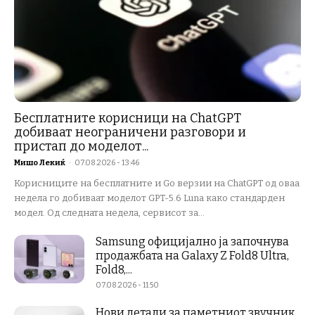
Бесплатните корисници на ChatGPT
добиваат неограничени разговори и
пристап до моделот...
Мишо Лекиќ
-
07.08.2026 - 13:46
Корисниците на бесплатните и Go верзии на ChatGPT од оваа
недела го добиваат моделот GPT-5.6 Luna како стандарден
модел. Од следната недела, сервисот за...
Samsung официјално ја започнува
продажбата на Galaxy Z Fold8 Ultra,
Fold8,...
07.08.2026 - 11:50
Нови детали за паметниот звучник