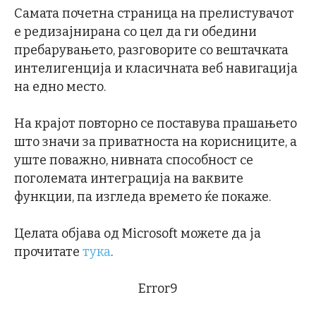
Самата почетна страница на прелистувачот
е редизајнирана со цел да ги обедини
пребарувањето, разговорите со вештачката
интелигенција и класичната веб навигација
на едно место.
На крајот повторно се поставува прашањето
што значи за приватноста на корисниците, а
уште поважно, нивната способност се
поголемата интеграција на ваквите
функции, па изгледа времето ќе покаже.
Целата објава од Microsoft можете да ја
прочитате
тука
.
Error9