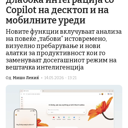
Copilot на десктоп и на
мобилните уреди
Новите функции вклучуваат анализа
на повеќе „табови“ истовремено,
визуелно пребарување и нови
алатки за продуктивност кои го
заменуваат досегашниот режим на
вештачка интелигенција
Од
Мишо Лекиќ
-
14.05.2026 - 13:21