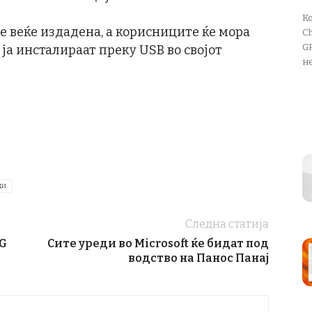
К
 е веќе издадена, а корисниците ќе мора
Ch
GP
 ја инсталираат преку USB во својот
не
ди
Следна статија
 G
Сите уреди во Microsoft ќе бидат под
водство на Панос Панај