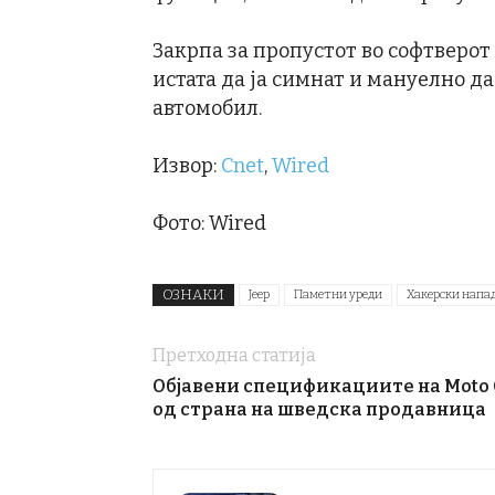
Закрпа за пропустот во софтверот
истата да ја симнат и мануелно да
автомобил.
Извор:
Cnet
,
Wired
Фото: Wired
ОЗНАКИ
Jeep
Паметни уреди
Хакерски напа
Претходна статија
Објавени спецификациите на Moto
од страна на шведска продавница