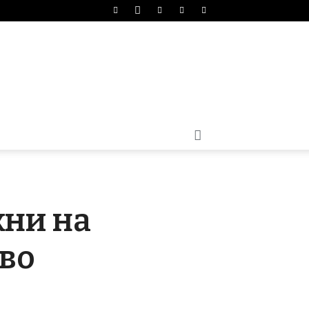
жни на
 во