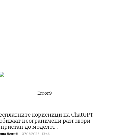
Error9
есплатните корисници на ChatGPT
обиваат неограничени разговори
 пристап до моделот...
ишо Лекиќ
-
07.08.2026 - 13:46