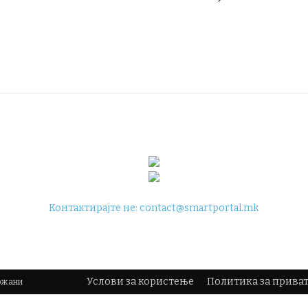
Контактирајте не:
contact@smartportal.mk
Услови за користење
Политика за прива
држани