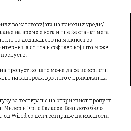
или во категоријата на паметни уреди/
ање на време е кога и тие ќе станат мета
олесно со додавањето на можност за
нтернет, а со тоа и софтвер кој што може
 пропусти.
а на пропуст кој што може да се искористи
ање на контрола врз него е прикажан на
, туку за тестирање на откриениот пропуст
и Милер и Крис Валасек. Возилото било
г од Wired со цел тестирање на можноста