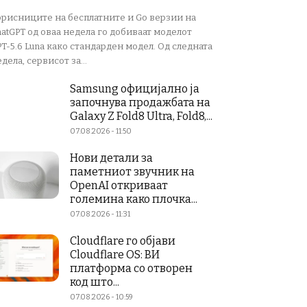
орисниците на бесплатните и Go верзии на
atGPT од оваа недела го добиваат моделот
T-5.6 Luna како стандарден модел. Од следната
дела, сервисот за...
Samsung официјално ја
започнува продажбата на
Galaxy Z Fold8 Ultra, Fold8,...
07.08.2026 - 11:50
Нови детали за
паметниот звучник на
OpenAI откриваат
големина како плочка...
07.08.2026 - 11:31
Cloudflare го објави
Cloudflare OS: ВИ
платформа со отворен
код што...
07.08.2026 - 10:59