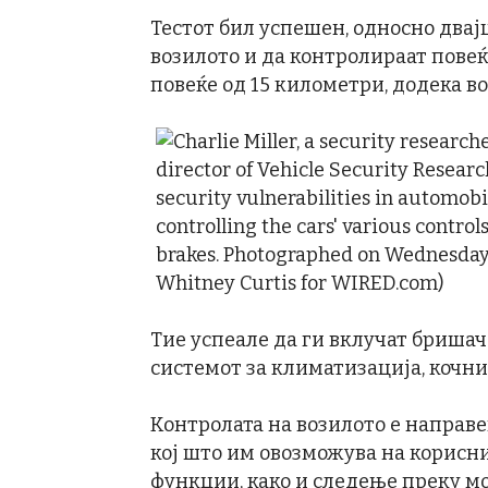
Тестот бил успешен, односно двај
возилото и да контролираат пове
повеќе од 15 километри, додека во
Тие успеале да ги вклучат бришач
системот за климатизација, кочни
Контролата на возилото е направ
кој што им овозможува на корисн
функции, како и следење преку м