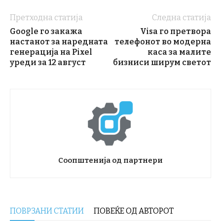
Претходна статија
Следна статија
Google го закажа
Visa го претвора
настанот за наредната
телефонот во модерна
генерација на Pixel
каса за малите
уреди за 12 август
бизниси ширум светот
Соопштенија од партнери
ПОВРЗАНИ СТАТИИ
ПОВЕЌЕ ОД АВТОРОТ