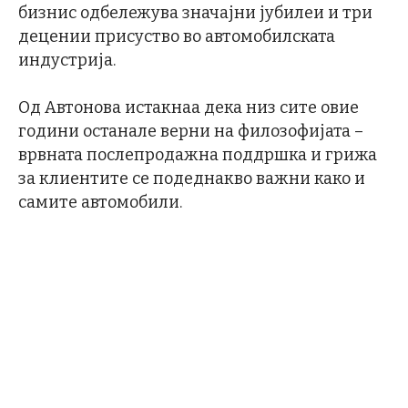
бизнис одбележува значајни јубилеи и три
децении присуство во автомобилската
индустрија.
Од Автонова истакнаа дека низ сите овие
години останале верни на филозофијата –
врвната послепродажна поддршка и грижа
за клиентите се подеднакво важни како и
самите автомобили.