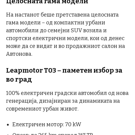
Целосната гама модели
На настанот беше претставена целосната
гама модели – од компактни урбани
автомобили до семејни SUV возила и
спортски електрични модели, кои од денес
може да се видат и во продажниот салон на
Автонова.
Leapmotor T03 – паметен избор за
во град
100% електричен градски автомобил од нова
генерација, дизајниран за динамиката на
современиот урбан живот.
Електричен мотор: 70 kW