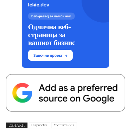
ОЗНАКИ
Leapmotor
Соопштенија