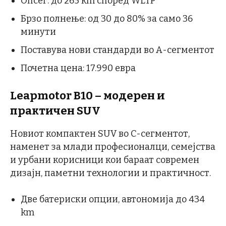
Опсег: до 265 km според WLTP
Брзо полнење: од 30 до 80% за само 36
минути
Поставува нови стандарди во А-сегментот
Почетна цена: 17.990 евра
Leapmotor B10 – модерен и
практичен SUV
Новиот компактен SUV во C-сегментот,
наменет за млади професионалци, семејства
и урбани корисници кои бараат современ
дизајн, паметни технологии и практичност.
Две батериски опции, автономија до 434
km