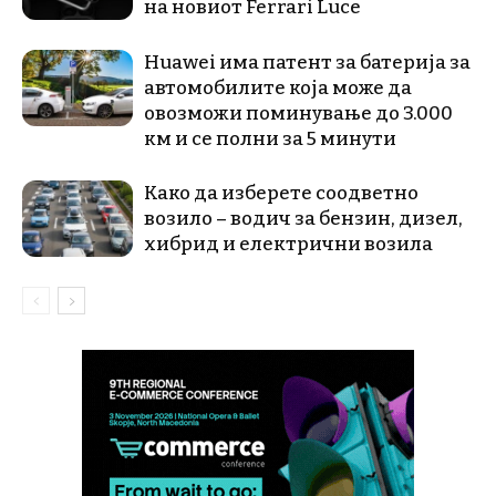
на новиот Ferrari Luce
Huawei има патент за батерија за
автомобилите која може да
овозможи поминување до 3.000
км и се полни за 5 минути
Како да изберете соодветно
возило – водич за бензин, дизел,
хибрид и електрични возила