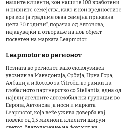
нашите клиенти, кон нашите 108 вработени
и нивните семејства, како и кон вредностите
врз кои ја градиме оваа семејна приказна
цели 30 години“, порачаа од Автонова,
најавувајќи и отворање на нов објект
посветен на марката Leapmotor.
Leapmotor во регионот
Позната во регионот како ексклузивен
увозник за Македонија, Србија, Црна Гора,
Албанија и Косово за Citroën, во рамки на
глобалното партнерство со Stellantis, една од
највлијателните автомобилски групации во
Европа, Автонова ја носи и марката
Leapmotor, која веќе ужива доверба кај
повеќе од 1,5 милиони клиенти ширум
светот, благодарение на фокусот на