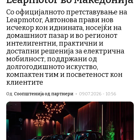
Со официјалното претставување на
Leapmotor, Автонова прави нов
исчекор кон иднината, носејќи на
домашниот пазар и во регионот
интелигентни, практични и
достапни решенија за електрична
мобилност, поддржани од
долгогодишното искуство,
компактен тим и посветеност кон
клиентите
Од
Соопштенија од партнери
-
09.07.2026 - 10:56