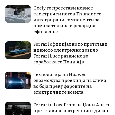
Geely го претстави новиот
електричен погон Thunder со
интегрирани компоненти за
помала тежина и рекордна
ефикасност
Ferrari официјално го претстави
нивното електрично возило
Ferrari Luce развиено во
соработка со Џони Ајв
Технологија на Huawei
овозможува проекција на слика
во боја преку фаровите на
електричните возила
Ferrari и LoveFrom на Џони Ајв го
претставија внатрешниот дизајн