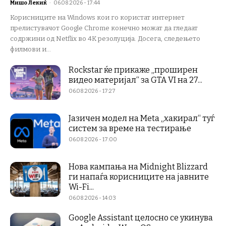
Мишо Лекиќ
-
06.08.2026 - 17:44
Корисниците на Windows кои го користат интернет
прелистувачот Google Chrome конечно можат да гледаат
содржини од Netflix во 4K резолуција. Досега, следењето
филмови и...
Rockstar ќе прикаже „проширен
видео материјал“ за GTA VI на 27...
06.08.2026 - 17:27
Јазичен модел на Meta „хакирал“ туѓ
систем за време на тестирање
06.08.2026 - 17:00
Нова кампања на Midnight Blizzard
ги напаѓа корисниците на јавните
Wi-Fi...
06.08.2026 - 14:03
Google Assistant целосно се укинува