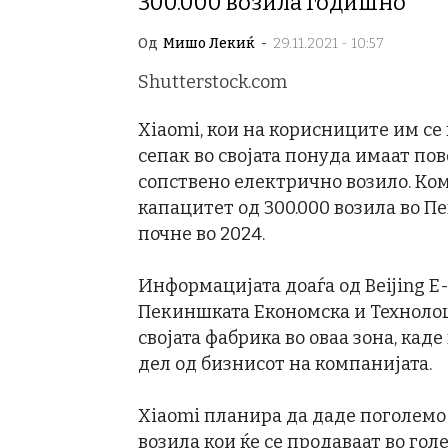
300.000 возила годишно
Од
Мишо Лекиќ
-
29.11.2021 - 10:57
Shutterstock.com
Xiaomi, кои на корисниците им се
сепак во својата понуда имаат пов
сопствено електрично возило. Ко
капацитет од 300.000 возила во Пе
почне во 2024.
Информацијата доаѓа од Beijing E-
Пекиншката Економска и Технолошк
својата фабрика во оваа зона, кад
дел од бизнисот на компанијата.
Xiaomi планира да даде поголемо
возила кои ќе се продаваат во го