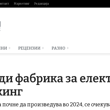
онтакт
Маркетинг
Редакција
МНИ
РЕЦЕНЗИИ
РАЗНО
ади фабрика за еле
кинг
а почне да произведува во 2024, се очеку