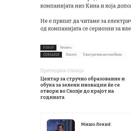
компанијата низ Кина и која допо
Не е првпат да читаме за електрич
од компанијата се сериозни за вле
ИЗВОР
Reuters
ОЗНАКИ
Xiaomi
Електрични автомобили
Претходна статија
Центар за стручно образование и
обука за зелени иновации ќе се
отвори во Скопје до крајот на
годината
Мишо Лекиќ