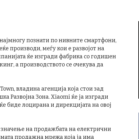
 најмногу познати по нивните смартфони,
еќе производи, меѓу кои е развојот на
мпанијата ќе изгради фабрика со годишен
кинг, а производството се очекува да
Town, владина агенција која стои зад
а Развојна Зона. Xiaomi ќе ја изгради
е ќе биде лоцирана и дирекцијата на овој
 значење на продажбата на електрични
лемата продажна мрежа која ја има