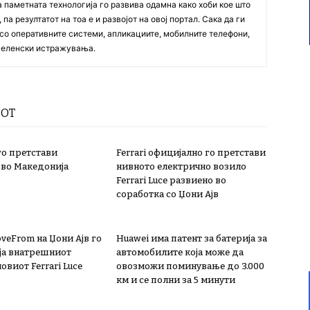
а паметната технологија го развива одамна како хоби кое што
па резултатот на тоа е и развојот на овој портал. Сака да ги
со оперативните системи, апликациите, мобилните телефони,
вселенски истражувања.
РОТ
го претстави
Ferrari официјално го претстави
 во Македонија
нивното електрично возило
Ferrari Luce развиено во
соработка со Џони Ајв
LoveFrom на Џони Ајв го
Huawei има патент за батерија за
ја внатрешниот
автомобилите која може да
новиот Ferrari Luce
овозможи поминување до 3.000
км и се полни за 5 минути