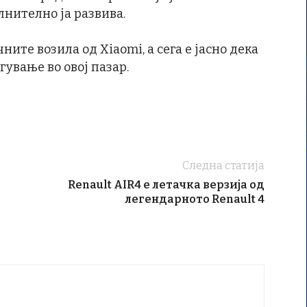
лнително ја развива.
ните возила од Xiaomi, а сега е јасно дека
гување во овој пазар.
Следна статија
Renault AIR4 е летaчка верзија од
легендарното Renault 4