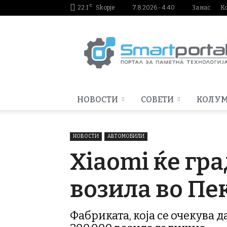
C
22.1
Skopje
7.8.2026 - 4:40
За нас
К
Smartportal.mk
НОВОСТИ
СОВЕТИ
КОЛУ
НОВОСТИ
АВТОМОБИЛИ
Xiaomi ќе гр
возила во Пе
Фабриката, која се очекува д