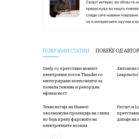
Својот интерес во областа н
прераснува во нешто повеќе, 
следи сите новини поврзани 
но и интересните научни и 
ПОВРЗАНИ СТАТИИ
ПОВЕЌЕ ОД АВТО
Geely го претстави новиот
Автонова 
електричен погон Thunder со
Leapmotor
интегрирани компоненти за
помала тежина и рекордна
ефикасност
Технологија на Huawei
Ferrari и 
овозможува проекција на слика
претстави
во боја преку фаровите на
дизајн на 
електричните возила