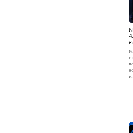
N
4
М
К
и
ко
в
и..