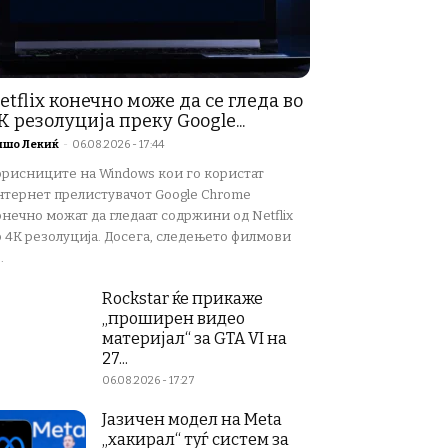
etflix конечно може да се гледа во
K резолуција преку Google...
ишо Лекиќ
-
06.08.2026 - 17:44
орисниците на Windows кои го користат
нтернет прелистувачот Google Chrome
нечно можат да гледаат содржини од Netflix
о 4K резолуција. Досега, следењето филмови
.
Rockstar ќе прикаже
„проширен видео
материјал“ за GTA VI на
27...
06.08.2026 - 17:27
Јазичен модел на Meta
„хакирал“ туѓ систем за