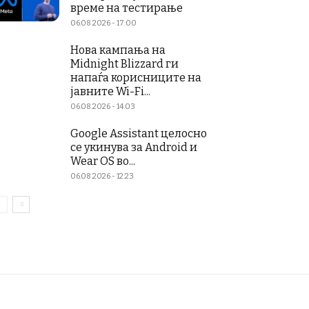
време на тестирање
06.08.2026 - 17:00
Нова кампања на
Midnight Blizzard ги
напаѓа корисниците на
јавните Wi-Fi...
06.08.2026 - 14:03
Google Assistant целосно
се укинува за Android и
Wear OS во...
06.08.2026 - 12:23