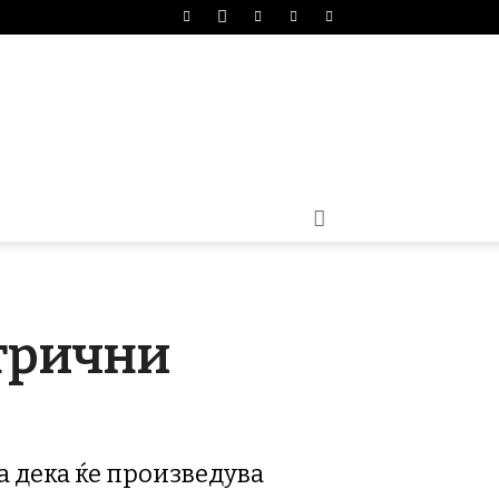
ктрични
ва дека ќе произведува