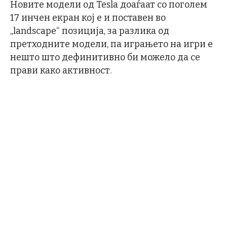
Новите модели од Tesla доаѓаат со поголем
17 инчен екран кој е и поставен во
„landscape“ позиција, за разлика од
претходните модели, па играњето на игри е
нешто што дефинитивно би можело да се
прави како активност.