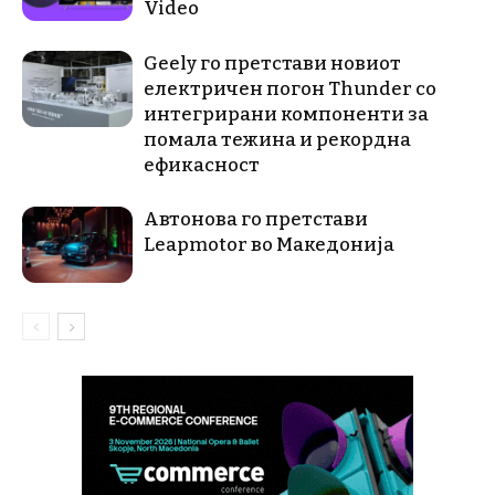
Video
Geely го претстави новиот
електричен погон Thunder со
интегрирани компоненти за
помала тежина и рекордна
ефикасност
Автонова го претстави
Leapmotor во Македонија