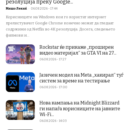
резолуција преку Google...
Мишо Лекиќ
-
06.08.2026 - 17:44
Корисниците на Windows кои го користат интернет
прелистувачот Google Chrome конечно можат да гледаат
содржини од Netflix во 4K резолуција. Досега, следењето
филмови и...
Rockstar ќе прикаже „проширен
видео материјал“ за GTA VI на 27...
06.08.2026 - 17:27
Јазичен модел на Meta „хакирал“ туѓ
систем за време на тестирање
06.08.2026 - 17:00
Нова кампања на Midnight Blizzard
ги напаѓа корисниците на јавните
Wi-Fi...
06.08.2026 - 14:03