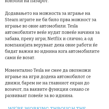
конзоли на пазарот.
Додавањето на можноста за играње на
Steam игрите не би било прва можност за
играње во овие автомобили. Tesla
автомобилите веќе нудат повеќе начини за
забава, преку игри, Netflix и слично, а од
компанијата веруваат дека овие работи ќе
бидат важни во иднина кога автомобилите
сами ќе возат.
Моментално Tesla не смее да овозможи
играње на игри додека автомобилот се
движи, барем не на главниот екран до
возачот, па ваквите функции секако се
развиваат повеќе за во иднина.
WE’RE WORKING THROUGH THE