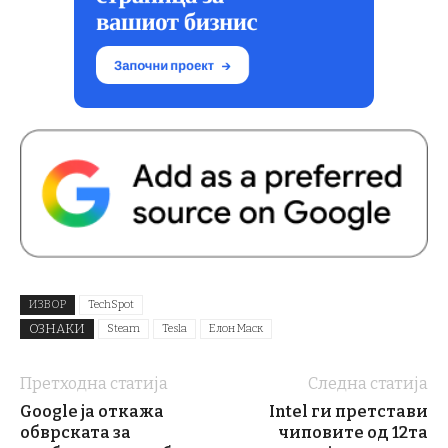
ИЗВОР
TechSpot
ОЗНАКИ
Steam
Tesla
Елон Маск
Претходна статија
Следна статија
Google ја откажа
Intel ги претстави
обврската за
чиповите од 12та