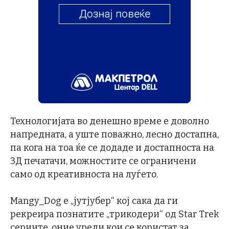
Технологијата во денешно време е доволно
напредната, а уште поважно, лесно достапна,
па кога на тоа ќе се додаде и достапноста на
3Д печатачи, можностите се ограничени
само од креативноста на луѓето.
Mangy_Dog е „јутјубер“ кој сака да ги
рекреира познатите „трикодери“ од Star Trek
сериите, оние уреди кои се користат за