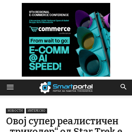
НОВОСТИ
ИНТЕРЕСНО
Овој супер реалистичен
„трикодер“ од Star Trek е