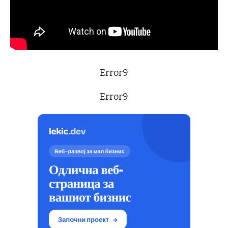
Error9
Error9