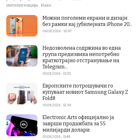
интелигенција. Иако...
Можни поголеми екрани и дизајн
без рамки кај јубилејната iPhone 20...
06.08.2026 - 10:47
Недозволена содржина во една
група предизвика непотребно
краткотрајно отстранување на
Telegram...
05.08.2026 - 13:22
Европските потрошувачи го
купуваат новиот Samsung Galaxy Z
Fold8
05.08.2026 - 12:34
Electronic Arts официјално ја
заврши продажбата за 55
милијарди долари
05.08.2026 - 11:48