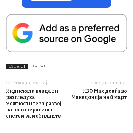
ОЗНАКИ
Star Trek
Претходна статија
Следна статија
Индиската влада ги
HBO Max доаѓа во
разгледува
Македонија на 8 март
можностите за развој
на нов оперативен
систем за мобилните