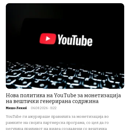
Нова политика на YouTube за монетизација
на вештачки генерирана содржина
Мишо Лекиќ
-
06.08.2026 - 11:22
YouTube ги ажурираше правилата за монетизација во
рамките на својата партнерска програма, со цел да го
регулира приливот на видеа создадени со вештачка