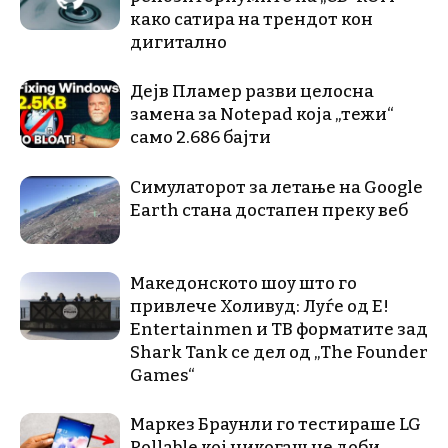
како сатира на трендот кон
дигитално
Дејв Пламер разви целосна
замена за Notepad која „тежи“
само 2.686 бајти
Симулаторот за летање на Google
Earth стана достапен преку веб
Македонското шоу што го
привлече Холивуд: Луѓе од E!
Entertainmen и ТВ форматите зад
Shark Tank се дел од „The Founder
Games“
Маркез Браунли го тестираше LG
Rollable кој никогаш не доби