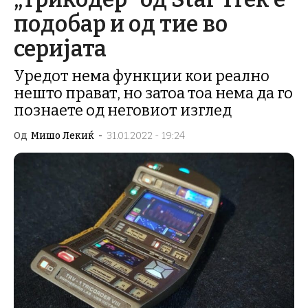
подобар и од тие во
серијата
Уредот нема функции кои реално
нешто прават, но затоа тоа нема да го
познаете од неговиот изглед
Од
Мишо Лекиќ
-
31.01.2022 - 19:24