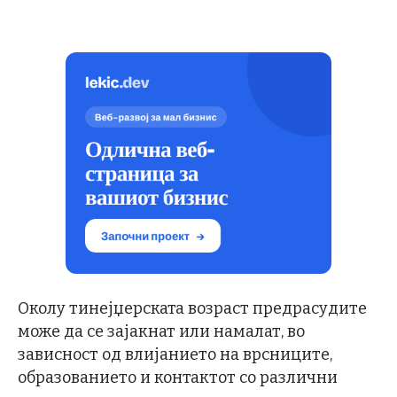
Околу тинејџерската возраст предрасудите
може да се зајакнат или намалат, во
зависност од влијанието на врсниците,
образованието и контактот со различни