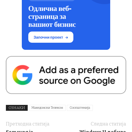
ОЗНАКИ
Македонски Телеком
Соопштенија
Претходна статија
Следна статија