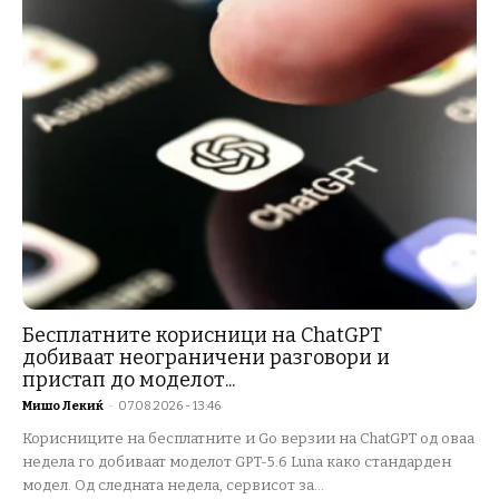
Бесплатните корисници на ChatGPT
добиваат неограничени разговори и
пристап до моделот...
Мишо Лекиќ
-
07.08.2026 - 13:46
Корисниците на бесплатните и Go верзии на ChatGPT од оваа
недела го добиваат моделот GPT-5.6 Luna како стандарден
модел. Од следната недела, сервисот за...