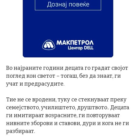
Во најраните години децата го градат својот
поглед кон светот – тогаш, без да знаат, ги
учат и предрасудите.
Тие не се вродени, туку се стекнуваат преку
семејството, училиштето, друштвото.. Децата
ги имитираат возрасните, ги повторуваат
нивните зборови и ставови, дури и кога не ги
разбираат.