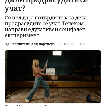
учат?
Со цел да ја потврди тезата дека
предрасудите се учат, Телеком
направи едукативен социјален
експеримент
Од
Соопштенија од партнери
-
13.10.2025 - 11:27