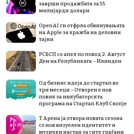
заврши продажбата за 55
милијарди долари
OpenAI ги отфрла обвинувањата
на Apple за кражба на деловни
тајни
РСБСП со апел по повод 2. Август
Ден на Републиката – Илинден
Од бизнис идеја до стартап во
три месеци – Отворен е нов
повик за инкубаторскта
програма на Стартап Клуб Скопје
Т Арена ја отвора новата сезона
со нов визуелен идентитет и
музички настан за сите граѓани