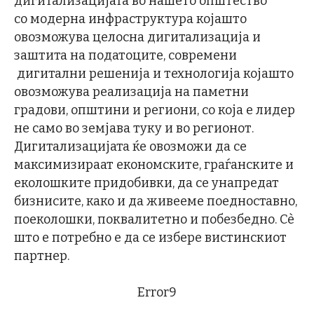
дигитализацијата во нашето општество
со модерна инфраструктура којашто
овозможува целосна дигитализација и
заштита на податоците, современи
дигитални решенија и технологија којашто
овозможува реализација на паметни
градови, општини и региони, со која е лидер
не само во земјава туку и во регионот.
Дигитализацијата ќе овозможи да се
максимизираат економските, граѓанските и
еколошките придобивки, да се унапредат
бизнисите, како и да живееме поедноставно,
поеколошки, поквалитетно и побезбедно. Сѐ
што е потребно е да се избере вистинскиот
партнер.
Error9