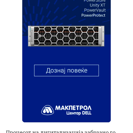
Процесот на дигитализација забрзано го