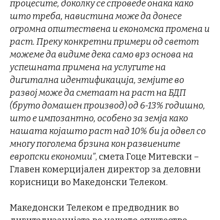
процесите, доколку се спроведе онака како
што треба, навистина може да донесе
огромна општествена и економска промена и
раст. Преку конкретни примери од светот
можеме да видиме дека само врз основа на
успешната примена на услугите на
дигитална идентификација, земјите во
развој може да сметаат на раст на БДП
(бруто домашен производ) од 6-13% годишно,
што е импозантно, особено за земја како
нашата којашто раст над 10% би ја одвел со
многу поголема брзина кон развиените
европски економии”
, смета Гоце Митевски –
Главен комерцијален директор за деловни
корисници во Македонски Телеком.
Македонски Телеком е предводник во