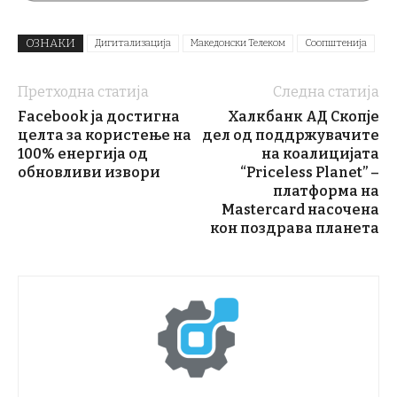
ОЗНАКИ
Дигитализација
Македонски Телеком
Соопштенија
Претходна статија
Следна статија
Facebook ја достигна
Халкбанк АД Скопје
целта за користење на
дел од поддржувачите
100% енергија од
на коалицијата
обновливи извори
“Priceless Planet” –
платфoрма на
Mastercard насочена
кон поздрава планета