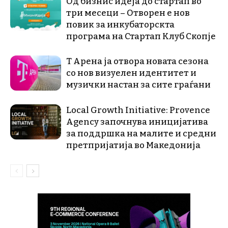
Од бизнис идеја до стартап во
три месеци – Отворен е нов
повик за инкубаторскта
програма на Стартап Клуб Скопје
Т Арена ја отвора новата сезона
со нов визуелен идентитет и
музички настан за сите граѓани
Local Growth Initiative: Provence
Agency започнува иницијатива
за поддршка на малите и средни
претпријатија во Македонија