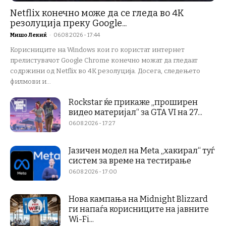
Netflix конечно може да се гледа во 4K
резолуција преку Google...
Мишо Лекиќ
-
06.08.2026 - 17:44
Корисниците на Windows кои го користат интернет
прелистувачот Google Chrome конечно можат да гледаат
содржини од Netflix во 4K резолуција. Досега, следењето
филмови и...
Rockstar ќе прикаже „проширен
видео материјал“ за GTA VI на 27...
06.08.2026 - 17:27
Јазичен модел на Meta „хакирал“ туѓ
систем за време на тестирање
06.08.2026 - 17:00
Нова кампања на Midnight Blizzard
ги напаѓа корисниците на јавните
Wi-Fi...