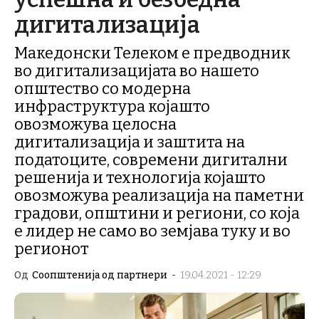
дигитализација
Македонски Телеком е предводник
во дигитализацијата во нашето
општество со модерна
инфраструктура којашто
овозможува целосна
дигитализација и заштита на
податоците, современи дигитални
решенија и технологија којашто
овозможува реализација на паметни
градови, општини и региони, со која
е лидер не само во земјава туку и во
регионот
Од
Соопштенија од партнери
-
19.04.2021 - 12:29