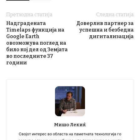
Претходна статија
Следна статија
Надградената
Доверлив партнер за
Timelaps функција на
успешна и безбедна
Google Earth
дигитализација
овозможува поглед на
било кој дел од Земјата
во последните 37
години
Мишо Лекиќ
Својот интерес во областа на паметната технологија го