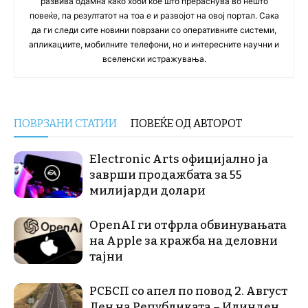
развива одамна како хоби кое што прераснува во нешто
повеќе, па резултатот на тоа е и развојот на овој портал. Сака
да ги следи сите новини поврзани со оперативните системи,
апликациите, мобилните телефони, но и интересните научни и
вселенски истражувања.
ПОВРЗАНИ СТАТИИ
ПОВЕЌЕ ОД АВТОРОТ
Electronic Arts официјално ја
заврши продажбата за 55
милијарди долари
OpenAI ги отфрла обвинувањата
на Apple за кражба на деловни
тајни
РСБСП со апел по повод 2. Август
Ден на Републиката – Илинден