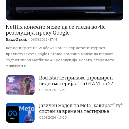
Netflix конечно може да се гледа во 4K
резолуција преку Google...
Мишо Лекиќ
-
06.08.2026 - 17:44
Корисниците на Windows кои го користат интернет
прелистувачот Google Chrome конечно можат да гледаат
содржини од Netflix во 4K резолуција. Досега, следењето
филмови и...
Rockstar ќе прикаже „проширен
видео материјал“ за GTA VI на 27...
06.08.2026 - 17:27
Јазичен модел на Meta „хакирал“ туѓ
систем за време на тестирање
06.08.2026 - 17:00