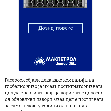
Facebook објави дека како компанија, на
глобално ниво ја имаат постигнато нивната
цел да енергијата која ја користат е целосно
од обновливи извори. Оваа цел е постигната
за само неколку години од најавата, а