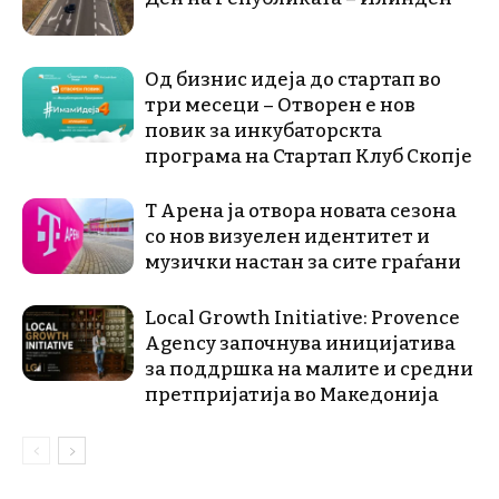
Од бизнис идеја до стартап во
три месеци – Отворен е нов
повик за инкубаторскта
програма на Стартап Клуб Скопје
Т Арена ја отвора новата сезона
со нов визуелен идентитет и
музички настан за сите граѓани
Local Growth Initiative: Provence
Agency започнува иницијатива
за поддршка на малите и средни
претпријатија во Македонија