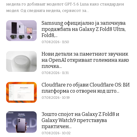
недела го добиваат моделот GPT-5.6 Luna како стандарден
модел. Од следната недела, сервисот за...
Samsung официјално ја започнува
продажбата на Galaxy Z Fold8 Ultra,
Fold8,...
07.08.2026 - 11:50
Нови детали за паметниот звучник
на OpenAI откриваат големина како
плочка...
07.08.2026 - 11:31
Cloudflare го објави Cloudflare OS: ВИ
платформа со отворен код што...
07.08.2026 - 10:59
Зошто спојот на Galaxy Z Fold8 и
Galaxy Watch9 претставува
практичен...
07.08.2026 - 10:02