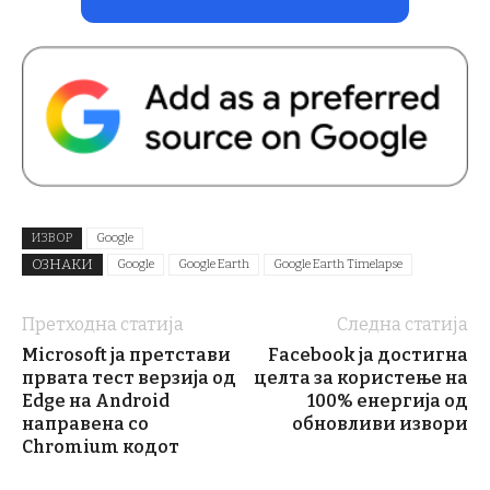
ИЗВОР
Google
ОЗНАКИ
Google
Google Earth
Google Earth Timelapse
Претходна статија
Следна статија
Microsoft ја претстави
Facebook ја достигна
првата тест верзија од
целта за користење на
Edge на Android
100% енергија од
направена со
обновливи извори
Chromium кодот