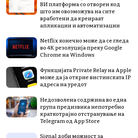
ВИ платформа со отворен код
што им овозможува на сите
вработени да креираат
апликации и автоматизации
Netflix конечно може да се гледа
во 4K резолуција преку Google
Chrome на Windows
Функцијата Private Relay на Apple
може да ја открие вистинската IP
адреса на уредот
Недозволена содржина во една
група предизвика непотребно
краткотрајно отстранување на
Telegram од App Store
Signal доби можност за