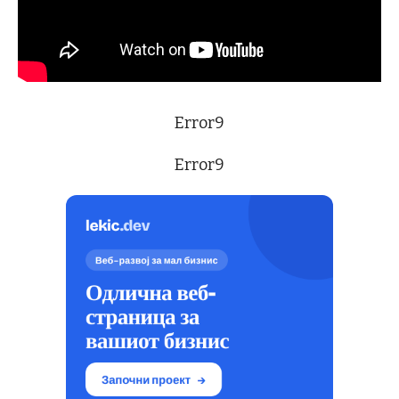
Error9
Error9