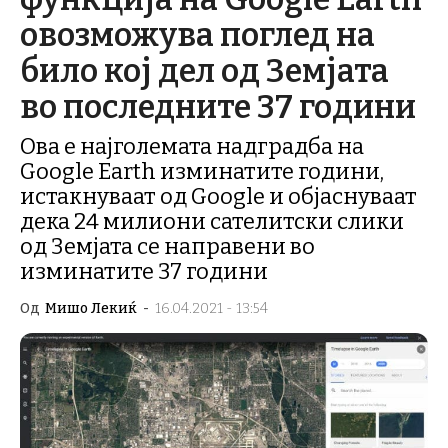
овозможува поглед на
било кој дел од Земјата
во последните 37 години
Ова е најголемата надградба на
Google Earth изминатите години,
истакнуваат од Google и објаснуваат
дека 24 милиони сателитски слики
од Земјата се направени во
изминатите 37 години
Од
Мишо Лекиќ
-
16.04.2021 - 13:54