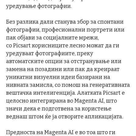
уредување фотографии.
Без разлика дали станува збор за спонтани
фотографии, професионални портрети или
пак објави за социјалните мрежи,
со Picsart корисниците лесно можат да ги
уредуваат фотографиите, преку
автоматските опции за отстранување или
замена на позадини или пак да креираат
уникатни визуелни идеи базирани на
нивната замисла, со помош на генеративната
вештачка интелигенција. Алатката Picsart е
целосно интегрирана во Magenta AI, што
значи дека е подготвена за користење
веднаш штом ќе ја отворите апликацијата.
Предноста на Magenta AI е во тоа што ги