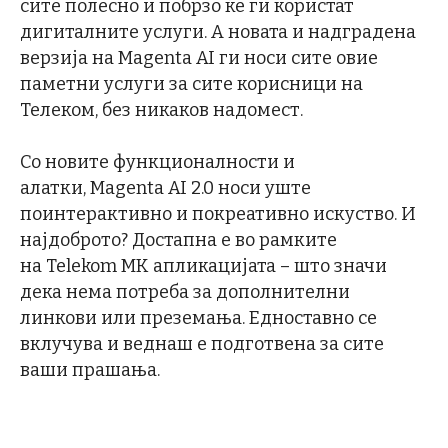
сите полесно и побрзо ќе ги користат
дигиталните услуги. A новата и надградена
верзија на Magenta AI ги носи сите овие
паметни услуги за сите корисници на
Телеком, без никаков надомест.
Со новите функционалности и
алатки, Magenta AI 2.0 носи уште
поинтерактивно и покреативно искуство. И
најдоброто? Достапна е во рамките
на Telekom MK апликацијата – што значи
дека нема потреба за дополнителни
линкови или преземања. Едноставно се
вклучува и веднаш е подготвена за сите
ваши прашања.