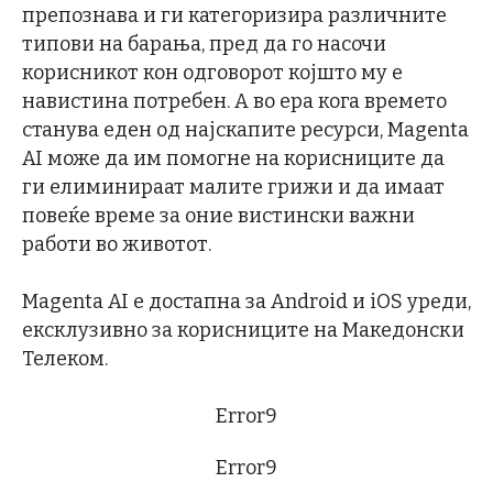
препознава и ги категоризира различните
типови на барања, пред да го насочи
корисникот кон одговорот којшто му е
навистина потребен. А во ера кога времето
станува еден од најскапите ресурси, Magenta
AI може да им помогне на корисниците да
ги елиминираат малите грижи и да имаат
повеќе време за оние вистински важни
работи во животот.
Magenta AI е достапна за Android и iOS уреди,
ексклузивно за корисниците на Македонски
Телеком.
Error9
Error9