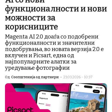
функционалности и нови
можности за
корисниците
Magenta AI 2.0 доаѓа со подобрени
функционалности и значителни
подобрувања, во новата верзија 2.0 е
вклучен и Picsart, една од
најпопуларните алатки за
уредување фотографии
Од
Соопштенија од партнери
-
23.03.2026 - 10:37