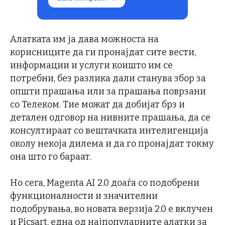
Алатката им ја дава можноста на
корисниците да ги пронајдат сите вести,
информации и услуги коишто им се
потребни, без разлика дали станува збор за
општи прашања или за прашања поврзани
со Телеком. Тие можат да добијат брз и
детален одговор на нивните прашања, да се
консултираат со вештачката интелигенција
околу некоја дилема и да го пронајдат токму
она што го бараат.
Но сега, Magenta AI 2.0 доаѓа со подобрени
функционалности и значителни
подобрувања, во новата верзија 2.0 е вклучен
и Picsart, една од најпопуларните алатки за