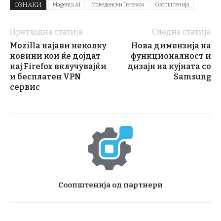
ОЗНАКИ
Magenta AI
Македонски Телеком
Соопштенија
Претходна статија
Следна статија
Mozilla најави неколку
Нова димензија на
новини кои ќе дојдат
функционалност и
кај Firefox вклучувајќи
дизајн на кујната со
и бесплатен VPN
Samsung
сервис
Соопштенија од партнери