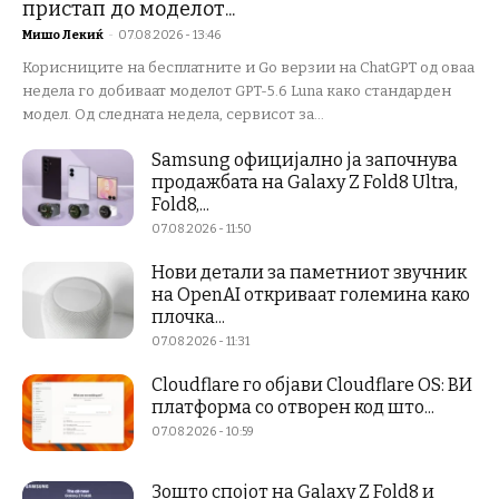
пристап до моделот...
Мишо Лекиќ
-
07.08.2026 - 13:46
Корисниците на бесплатните и Go верзии на ChatGPT од оваа
недела го добиваат моделот GPT-5.6 Luna како стандарден
модел. Од следната недела, сервисот за...
Samsung официјално ја започнува
продажбата на Galaxy Z Fold8 Ultra,
Fold8,...
07.08.2026 - 11:50
Нови детали за паметниот звучник
на OpenAI откриваат големина како
плочка...
07.08.2026 - 11:31
Cloudflare го објави Cloudflare OS: ВИ
платформа со отворен код што...
07.08.2026 - 10:59
Зошто спојот на Galaxy Z Fold8 и