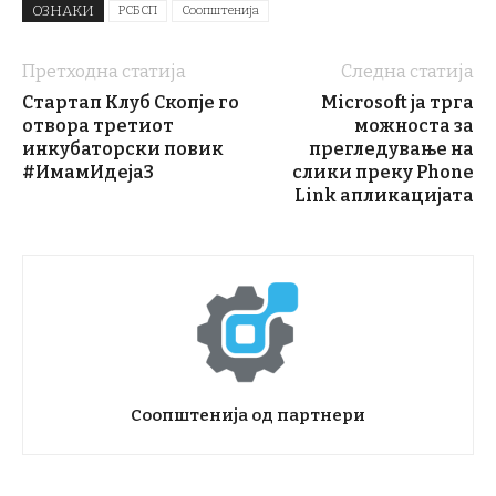
ОЗНАКИ
РСБСП
Соопштенија
Претходна статија
Следна статија
Стартап Клуб Скопје го
Microsoft ја трга
отвора третиот
можноста за
инкубаторски повик
прегледување на
#ИмамИдеја3
слики преку Phone
Link апликацијата
Соопштенија од партнери