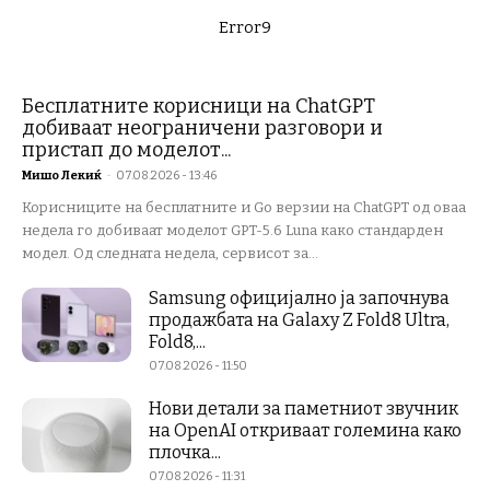
Error9
Бесплатните корисници на ChatGPT
добиваат неограничени разговори и
пристап до моделот...
Мишо Лекиќ
-
07.08.2026 - 13:46
Корисниците на бесплатните и Go верзии на ChatGPT од оваа
недела го добиваат моделот GPT-5.6 Luna како стандарден
модел. Од следната недела, сервисот за...
Samsung официјално ја започнува
продажбата на Galaxy Z Fold8 Ultra,
Fold8,...
07.08.2026 - 11:50
Нови детали за паметниот звучник
на OpenAI откриваат големина како
плочка...
07.08.2026 - 11:31