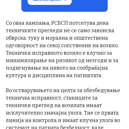
Со оваа кампања, РСБСП потсетува дека
техничките прегледи не се само законска
обврска, туку и морална и општествена
одговорност на секој сопственик на возило.
Технички исправното возило е клучно за
минимизирање на ризикот од незгоди и за
подигнување на нивото на сообраќајна
култура и дисциплина на патиштата.
Во остварувањето на целта за обезбедување
техничка исправност, станиците за
технички преглед на возилата имаат
исклучително значајна улога. Тие се првата
линија на контрола и имаат клучна улога во
системот на патната безбедност, каде