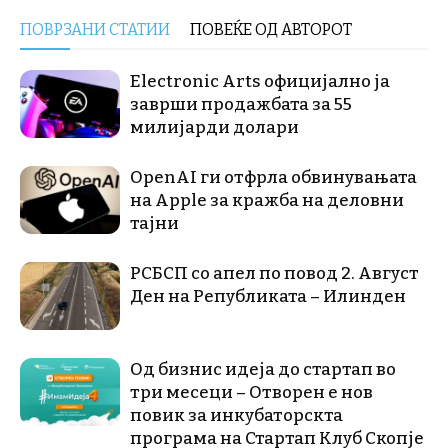
ПОВРЗАНИ СТАТИИ
ПОВЕЌЕ ОД АВТОРОТ
Electronic Arts официјално ја
заврши продажбата за 55
милијарди долари
OpenAI ги отфрла обвинувањата
на Apple за кражба на деловни
тајни
РСБСП со апел по повод 2. Август
Ден на Републиката – Илинден
Од бизнис идеја до стартап во
три месеци – Отворен е нов
повик за инкубаторскта
програма на Стартап Клуб Скопје