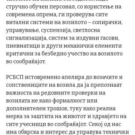
стручно обучен персонал, со користење на
современа опрема, ги проверува сите
витални системи на возилото – сопирачки,
управување, суспензија, светлосна
сигнализација, систем за издувни гасови,
пневматици и други механички елементи
критични за безбедно учество на возилото
во сообраќајот.
РСБСП истовремено апелира до возачите и
сопствениците на возила да ја препознаат
важноста на редовните проверки на
возилата не како формалност или
дополнителен трошок, туку како реална
мерка за заштита на животот и здравјето на
сите учесници во сообраќајот. Секој од нас
има обврска и интерес да управува технички