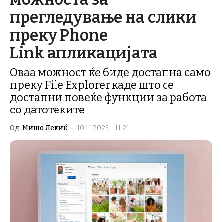
прегледување на слики
преку Phone
Link апликацијата
Оваа можност ќе биде достапна само
преку File Explorer каде што се
достапни повеќе функции за работа
со датотеките
Од
Мишо Лекиќ
-
10.11.2025 - 11:21