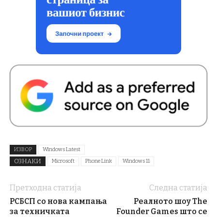
ИЗВОР
Windows Latest
ОЗНАКИ
Microsoft
Phone Link
Windows 11
Претходна статија
Следна статија
РСБСП со нова кампања
Реалното шоу The
за техничката
Founder Games што се