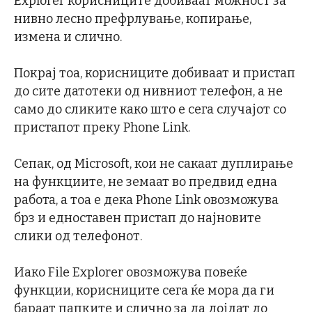
Explorer корисниците добиваат можност за
нивно лесно префрлување, копирање,
измена и слично.
Покрај тоа, корисниците добиваат и пристап
до сите датотеки од нивниот телефон, а не
само до сликите како што е сега случајот со
пристапот преку Phone Link.
Сепак, од Microsoft, кои не сакаат дуплирање
на функциите, не земаат во предвид една
работа, а тоа е дека Phone Link овозможува
брз и едноставен пристап до најновите
слики од телефонот.
Иако File Explorer овозможува повеќе
функции, корисниците сега ќе мора да ги
бараат папките и слично за да дојдат до