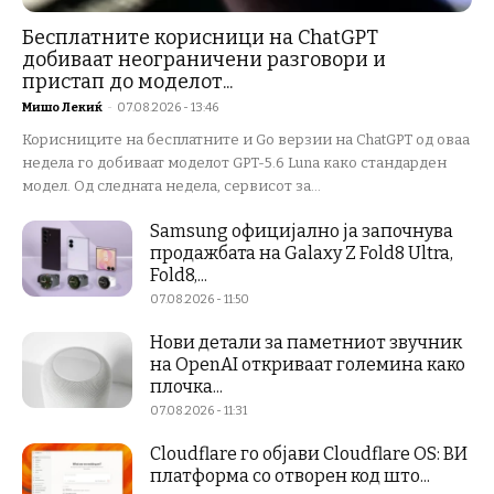
Бесплатните корисници на ChatGPT
добиваат неограничени разговори и
пристап до моделот...
Мишо Лекиќ
-
07.08.2026 - 13:46
Корисниците на бесплатните и Go верзии на ChatGPT од оваа
недела го добиваат моделот GPT-5.6 Luna како стандарден
модел. Од следната недела, сервисот за...
Samsung официјално ја започнува
продажбата на Galaxy Z Fold8 Ultra,
Fold8,...
07.08.2026 - 11:50
Нови детали за паметниот звучник
на OpenAI откриваат големина како
плочка...
07.08.2026 - 11:31
Cloudflare го објави Cloudflare OS: ВИ
платформа со отворен код што...