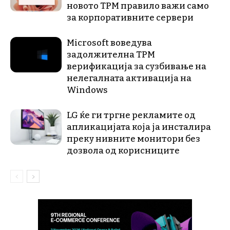
новото TPM правило важи само
за корпоративните сервери
Microsoft воведува
задолжителна TPM
верификација за сузбивање на
нелегалната активација на
Windows
LG ќе ги тргне рекламите од
апликацијата која ја инсталира
преку нивните монитори без
дозвола од корисниците