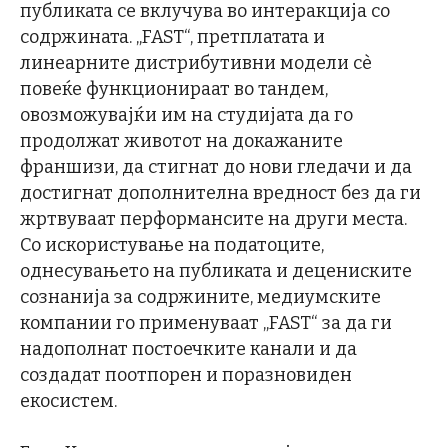
публиката се вклучува во интеракција со
содржината. „FAST“, претплатата и
линеарните дистрибутивни модели сè
повеќе функционираат во тандем,
овозможувајќи им на студијата да го
продолжат животот на докажаните
франшизи, да стигнат до нови гледачи и да
достигнат дополнителна вредност без да ги
жртвуваат перформансите на други места.
Со искористување на податоците,
однесувањето на публиката и децениските
сознанија за содржините, медиумските
компании го применуваат „FAST“ за да ги
надополнат постоечките канали и да
создадат поотпорен и поразновиден
екосистем.