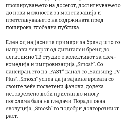
проширувањето на досегот, достигнувањето
до нови можности за монетизација и
претставувањето на содржината пред
поширока, глобална публика.
Еден од најјасните примери за бренд што го
направи чекорот од дигитален бренд до
легитимно ТВ студио е колективот за скеч-
комедија и импровизација „Smosh“. Со
лансирањето на „FAST“ канал со „Samsung TV
Plus”, „Smosh” успеа да ја зајакне врската со
своите веќе посветени фанови, додека
истовремено доби пристап до многу
поголема база на гледачи. Поради оваа
еволуција, „Smosh” го подобри долгорочниот
раст.