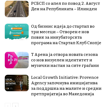
РСБСП со апел по повод 2. Август
Ден на Републиката – Илинден
Од бизнис идеја до стартап во
три месеци – Отворен е нов
повик за инкубаторскта
програма на Стартап Клуб Скопје
Т Арена ја отвора новата сезона
со нов визуелен идентитет и
музички настан за сите граѓани
Local Growth Initiative: Provence
Agency започнува иницијатива
за поддршка на малите и средни
претпријатија во Македонија