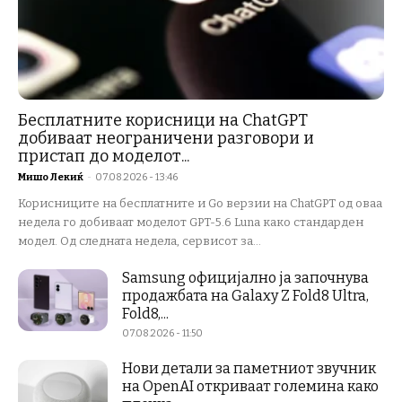
Бесплатните корисници на ChatGPT
добиваат неограничени разговори и
пристап до моделот...
Мишо Лекиќ
-
07.08.2026 - 13:46
Корисниците на бесплатните и Go верзии на ChatGPT од оваа
недела го добиваат моделот GPT-5.6 Luna како стандарден
модел. Од следната недела, сервисот за...
Samsung официјално ја започнува
продажбата на Galaxy Z Fold8 Ultra,
Fold8,...
07.08.2026 - 11:50
Нови детали за паметниот звучник
на OpenAI откриваат големина како