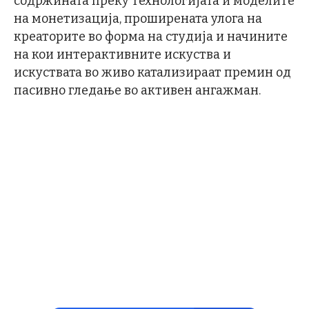
содржината преку технологијата и моделите
на монетизација, проширената улога на
креаторите во форма на студија и начините
на кои интерактивните искуства и
искуствата во живо катализираат премин од
пасивно гледање во активен ангажман.