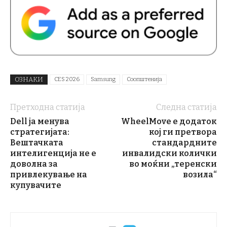
ОЗНАКИ
CES 2026
Samsung
Соопштенија
Претходна статија
Следна статија
Dell ја менува
WheelMove е додаток
стратегијата:
кој ги претвора
Вештачката
стандардните
интелигенција не е
инвалидски колички
доволна за
во моќни „теренски
привлекување на
возила“
купувачите