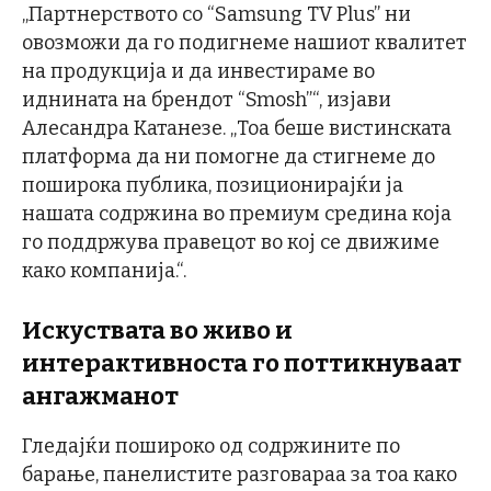
„Партнерството со “Samsung TV Plus” ни
овозможи да го подигнеме нашиот квалитет
на продукција и да инвестираме во
иднината на брендот “Smosh”“, изјави
Алесандра Катанезе. „Тоа беше вистинската
платформа да ни помогне да стигнеме до
поширока публика, позиционирајќи ја
нашата содржина во премиум средина која
го поддржува правецот во кој се движиме
како компанија.“.
Искуствата во живо и
интерактивноста го поттикнуваат
ангажманот
Гледајќи пошироко од содржините по
барање, панелистите разговараа за тоа како