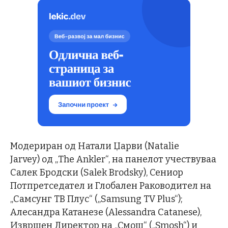
Модериран од Натали Џарви (Natalie
Jarvey) од „The Ankler“, на панелот учествуваа
Салек Бродски (Salek Brodsky), Сениор
Потпретседател и Глобален Раководител на
„Самсунг ТВ Плус“ („Samsung TV Plus“);
Алесандра Катанезе (Alessandra Catanese),
Извршен Директор на „Смош“ („Smosh“) и