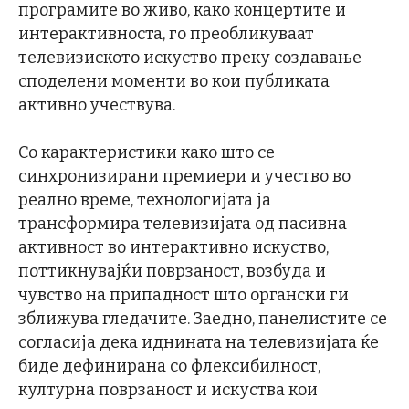
програмите во живо, како концертите и
интерактивноста, го преобликуваат
телевизиското искуство преку создавање
споделени моменти во кои публиката
активно учествува.
Со карактеристики како што се
синхронизирани премиери и учество во
реално време, технологијата ја
трансформира телевизијата од пасивна
активност во интерактивно искуство,
поттикнувајќи поврзаност, возбуда и
чувство на припадност што органски ги
зближува гледачите. Заедно, панелистите се
согласија дека иднината на телевизијата ќе
биде дефинирана со флексибилност,
културна поврзаност и искуства кои