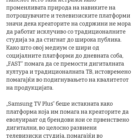
променливата природа на навиките на
потрошувачите и телевизиските платформи
значи дека креаторите на содржини не мора
да работат исклучиво со традиционалните
студија за да стигнат до широка публика.
Како што овој медиум се шири од
социјалните платформи до дневната соба,
„FAST“ помага да се премости дигиталната
култура и традиционалната ТВ, истовремено
помагајќи во подигнувањето на квалитетот
на продукцијата.
„Samsung TV Plus” беше истакната како
платформа која им помага на креаторите да
еволуираат од брендови кои се првенствено
дигитални, во целосно развиени
телевизиски студија, помагајќи во