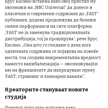
Брус Касино истакна како овој пристап му
овозможи на „NBC Universal” да донесе и
класични и современи содржини до „FAST“
публиката, додека продолжува да бележи
силни перформанси на сите платформи.
„’FAST’ не ја заменува традиционалната
дистрибуција, тој ја проширува“, рече Брус
Касино. „Она што го гледаме е дека кога
одличната содржина се појавува на повеќе
места, тоа создава инкрементална вредност
наместо канибализација — овозможувајќи
им на франшизите да напредуваат преку
’FAST’, стриминг и линеарни канали.“.
Креаторите стануваат новите
студија
Панелот исто така истражи како