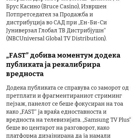
Брус Касино (Bruce Casino), Извршен
Потпретседател за Продажба и
дистрибуција во САД при „Ен-Би-Си
Јуниверзал Глобал ТВ Дистрибјушн“
(NBCUniversal Global TV Distribution).
„FAST” добива моментум додека
публиката ја рекалибрира
вредноста
Додека публиката се справува со заморот од
претплати и фрагментираниот стриминг
пејзаж, панелот се беше фокусиран на тоа
како „FAST“ ја враќа едноставноста и
вредноста на телевизијата. „Samsung TV Plus“
беше во центарот на разговорот, како
платформа дизајнирана да ја намали