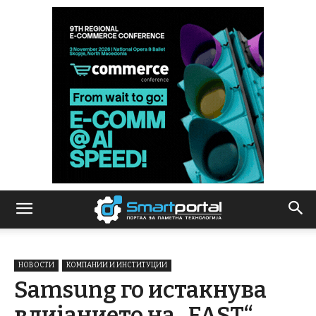
НОВОСТИ
КОМПАНИИ И ИНСТИТУЦИИ
Samsung го истакнува
влијанието на „FAST“