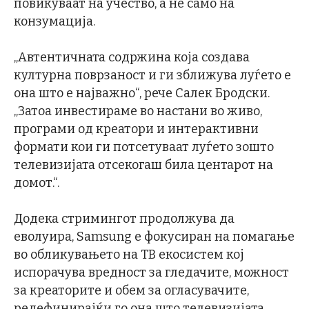
повикуваат на учество, а не само на
конзумација.
„Автентичната содржина која создава
културна поврзаност и ги зближува луѓето е
она што е најважно“, рече Салек Бродски.
„Затоа инвестираме во настани во живо,
програми од креатори и интерактивни
формати кои ги потсетуваат луѓето зошто
телевизијата отсекогаш била центарот на
домот.“.
Додека стримингот продолжува да
еволуира, Samsung е фокусиран на помагање
во обликувањето на ТВ екосистем кој
испорачува вредност за гледачите, можност
за креаторите и обем за огласувачите,
редефинирајќи го она што телевизијата