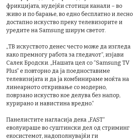
фрикцијата, нудејќи стотици канали – во
живо и по барање, во едно бесплатно и лесно
достапно искуство преку телевизорите и
уредите на Samsung ширум светот.
„ТВ искуството денес често може да изгледа
како премногу работа за гледачот“, изјави
Салек Бродски. „Нашата цел со “Samsung TV
Plus” е повторно да ја поедноставиме
телевизијата и да ја комбинираме моќта на
линеарното откривање со модерно,
поврзано искуство кое делува без напор,
курирано и навистина вредно.“
Панелистите нагласија дека „FAST“
еволуираше во суштински дел од стриминг
екосистемот, надополнувајќи ги