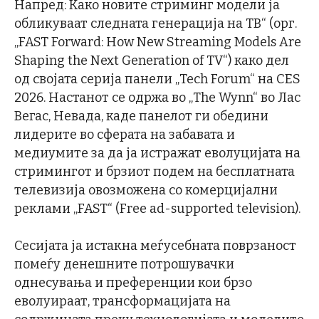
Напред: Како новите стриминг модели ја
обликуваат следната генерација на ТВ“ (орг.
„FAST Forward: How New Streaming Models Are
Shaping the Next Generation of TV“) како дел
од својата серија панели „Tech Forum“ на CES
2026. Настанот се одржа во „The Wynn“ во Лас
Вегас, Невада, каде панелот ги обедини
лидерите во сферата на забавата и
медиумите за да ја истражат еволуцијата на
стримингот и брзиот подем на бесплатната
телевизија овозможена со комерцијални
реклами „FAST“ (Free ad-supported television).
Сесијата ја истакна меѓусебната поврзаност
помеѓу денешните потрошувачки
однесувања и преференции кои брзо
еволуираат, трансформацијата на