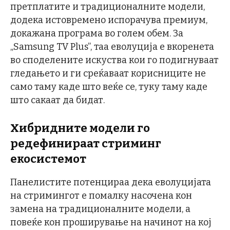
претплатите и традиционалните модели,
додека истовремено испорачува премиум,
докажана програма во голем обем. За
„Samsung TV Plus”, таа еволуција е вкоренета
во споделените искуства кои го подигнуваат
гледањето и ги среќаваат корисниците не
само таму каде што веќе се, туку таму каде
што сакаат да бидат.
Хибридните модели го
редефинираат стриминг
екосистемот
Панелистите потенцираа дека еволуцијата
на стримингот е помалку насочена кон
замена на традиционалните модели, а
повеќе кон проширување на начинот на кој