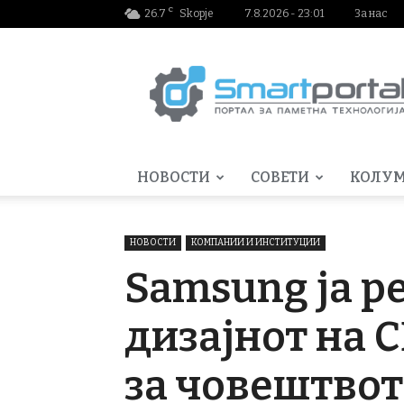
C
26.7
Skopje
7.8.2026 - 23:01
За нас
Smartportal.mk
НОВОСТИ
СОВЕТИ
КОЛУ
НОВОСТИ
КОМПАНИИ И ИНСТИТУЦИИ
Samsung ја р
дизајнот на C
за човештвот