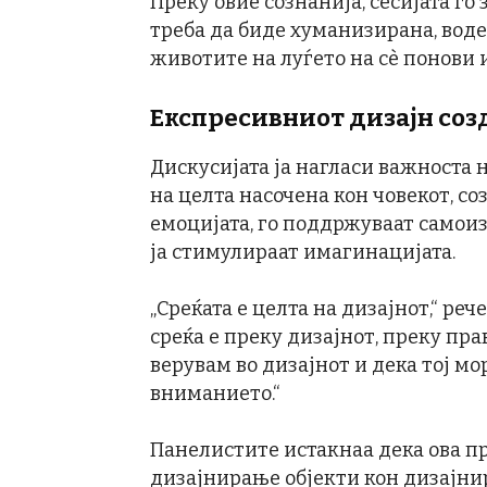
Преку овие сознанија, сесијата го
треба да биде хуманизирана, воде
животите на луѓето на сè понови 
Експресивниот дизајн соз
Дискусијата ја нагласи важноста
на целта насочена кон човекот, со
емоцијата, го поддржуваат самои
ја стимулираат имагинацијата.
„Среќата е целта на дизајнот,“ ре
среќа е преку дизајнот, преку пр
верувам во дизајнот и дека тој мо
вниманието.“
Панелистите истакнаа дека ова п
дизајнирање објекти кон дизајнир