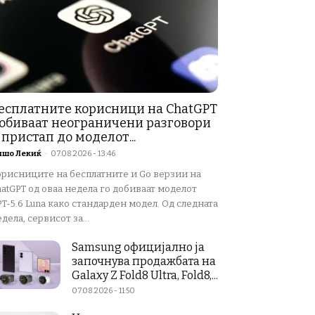
есплатните корисници на ChatGPT
обиваат неограничени разговори
 пристап до моделот...
ишо Лекиќ
-
07.08.2026 - 13:46
орисниците на бесплатните и Go верзии на
atGPT од оваа недела го добиваат моделот
T-5.6 Luna како стандарден модел. Од следната
дела, сервисот за...
Samsung официјално ја
започнува продажбата на
Galaxy Z Fold8 Ultra, Fold8,...
07.08.2026 - 11:50