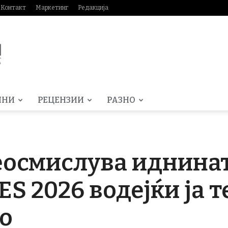
Контакт
Маркетинг
Редакција
МНИ
РЕЦЕНЗИИ
РАЗНО
еосмислува иднинат
ES 2026 водејќи ја 
о