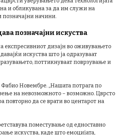
 зацврсти уверувањето дека технологијата
на и обликувана за да им служи на
и позначајни начини.
дава позначајни искуства
 на експресивниот дизајн во оживувањето
здавајќи искуства што ја одразуваат
зразувањето, поттикнуваат поврзување и
че Фабио Новембре. „Нашата потрага по
авење на невозможното – возможно. Цврсто
ра повторно да се врати во центарот на
ретставува поместување од едноставно
ање искуства, каде што емоцијата,