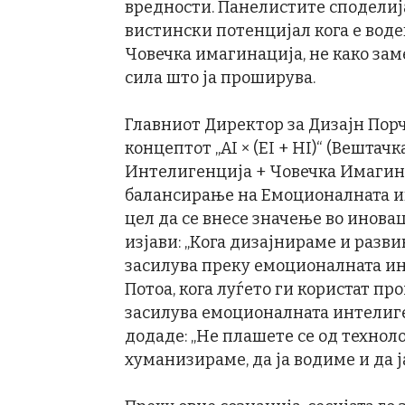
вредности. Панелистите споделија 
вистински потенцијал кога е вод
Човечка имагинација, не како заме
сила што ја проширува.
Главниот Директор за Дизајн Пор
концептот „AI × (EI + HI)“ (Вешта
Интелигенција + Човечка Имагина
балансирање на Емоционалната и
цел да се внесе значење во иновац
изјави: „Кога дизајнираме и разв
засилува преку емоционалната ин
Потоа, кога луѓето ги користат пр
засилува емоционалната интелиген
додаде: „Не плашете се од технолог
хуманизираме, да ја водиме и да ј