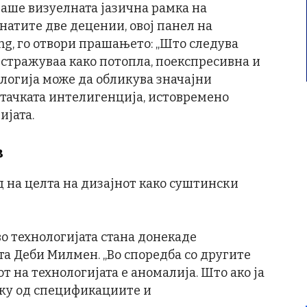
аше визуелната јазична рамка на
атите две децении, овој панел на
g, го отвори прашањето: „Што следува
истражуваа како потопла, поекспресивна и
огија може да обликува значајни
штачката интелигенција, истовремено
ијата.
в
 на целта на дизајнот како суштински
во технологијата стана донекаде
а Деби Милмен. „Во споредба со другите
т на технологијата е аномалија. Што ако ја
ку од спецификациите и