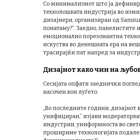
Со минимализмот што ја дефинир
технолошката индустрија во измин
дизајнери, организиран од Samsun
понатаму?“. Заедно, панелистите 
емоционално порезонантна технол
искуства во денешната ера на ве
трасирајќи пат напред за индустр
Дизајнот како чин на љубо
Сесијата опфати заеднички поглед
насочен кон луѓето.
„Во последните години, дизајнот 
унифициран,“ изјави модераторкат
индустрии, униформноста во свето
прошириме технологијата подале