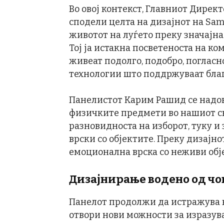
Во овој контекст, Главниот Директ
сподели целта на дизајнот на Sam
животот на луѓето преку значајна
Тој ја истакна посветеноста на ко
живеат подолго, подобро, погласно
технологии што поддржуваат благ
Панелистот Карим Рашид се надовр
физичките предмети во нашиот св
разновидноста на изборот, туку и
врски со објектите. Преку дизајно
емоционална врска со неживи објек
Дизајнирање водено од ч
Панелот продолжи да истражува 
отвори нови можности за изразув