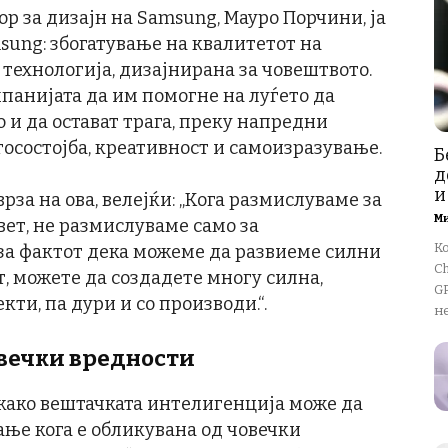
ор за дизајн на Samsung, Мауро Порчини, ја
sung: збогатување на квалитетот на
 технологија, дизајнирана за човештвото.
мпанијата да им помогне на луѓето да
 и да остават трага, преку напредни
осостојба, креативност и самоизразување.
Б
д
и
за на ова, велејќи: „Кога размислуваме за
М
ет, не размислуваме само за
К
 за фактот дека можеме да развиеме силни
Ch
т, можете да создадете многу силна,
GP
ти, па дури и со производи.“.
не
овечки вредности
како вештачката интелигенција може да
ање кога е обликувана од човечки