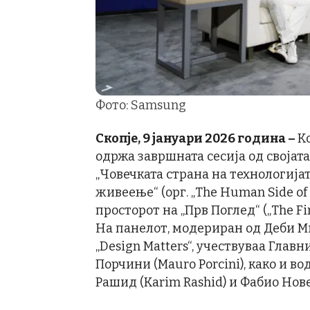
Фото: Samsung
Скопје, 9 јануари 2026 година –
Ко
одржа завршната сесија од својата 
„Човечката страна на технологија
живеење“ (орг. „The Human Side of T
просторот на „Прв Поглед“ („The Fir
На панелот, модериран од Деби Ми
„Design Matters“, учествуваа Глав
Порчини (Mauro Porcini), како и 
Рашид (Karim Rashid) и Фабио Нове