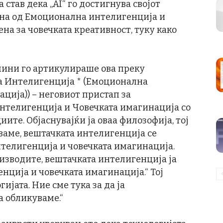
став дека „AI“ го достигнува својот
ена од Емоционална интелигенција и
на за човечката креативност, туку како
чини го артикулираше ова преку
чка Интелигенција * (Емоционална
ција)) – неговиот пристап за
нтелигенција и Човечката имагинација со
иите. Објаснувајќи ја оваа филозофија, тој
иваме, вештачката интелигенција се
телигенција и човечката имагинација.
оизводите, вештачката интелигенција ја
ција и човечката имагинација.“ Тој
ијата. Ние сме тука за да ја
а обликуваме.“