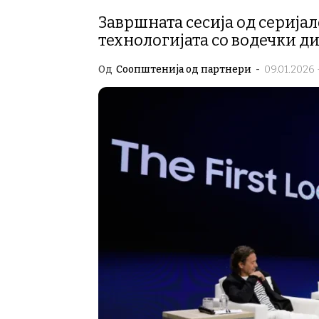
Завршната сесија од серијал
технологијата со водечки д
Од
Соопштенија од партнери
-
09.01.2026 