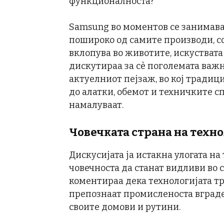
функционалноста?“
Samsung во моментов се занимава
пошироко од самите производи, со 
вклопува во животите, искуствата
дискутираа за сè поголемата важн
актуелниот пејзаж, во кој традиц
до алатки, обемот и техничките с
намалуваат.
Човечката страна на техно
Дискусијата ја истакна улогата на
човечноста да станат видливи во
коментираа дека технологијата тр
препознаат промисленоста вграде
своите домови и рутини.