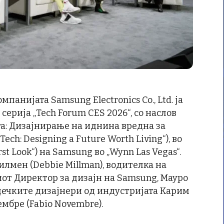
мпанијата Samsung Electronics Co., Ltd. ја
серија „Tech Forum CES 2026“, со наслов
та: Дизајнирање на иднина вредна за
ech: Designing a Future Worth Living“), во
st Look“) на Samsung во „Wynn Las Vegas“.
лмен (Debbie Millman), водителка на
ниот Директор за дизајн на Samsung, Мауро
водечките дизајнери од индустријата Карим
мбре (Fabio Novembre).