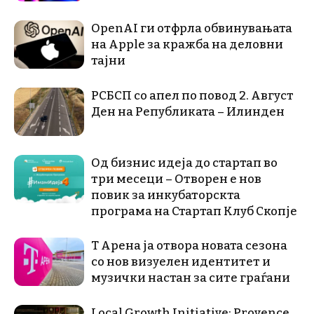
OpenAI ги отфрла обвинувањата
на Apple за кражба на деловни
тајни
РСБСП со апел по повод 2. Август
Ден на Републиката – Илинден
Од бизнис идеја до стартап во
три месеци – Отворен е нов
повик за инкубаторскта
програма на Стартап Клуб Скопје
Т Арена ја отвора новата сезона
со нов визуелен идентитет и
музички настан за сите граѓани
Local Growth Initiative: Provence