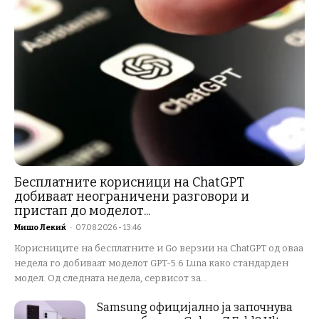
Бесплатните корисници на ChatGPT
добиваат неограничени разговори и
пристап до моделот...
Мишо Лекиќ
-
07.08.2026 - 13:46
Корисниците на бесплатните и Go верзии на ChatGPT од оваа
недела го добиваат моделот GPT-5.6 Luna како стандарден
модел. Од следната недела, сервисот за...
Samsung официјално ја започнува