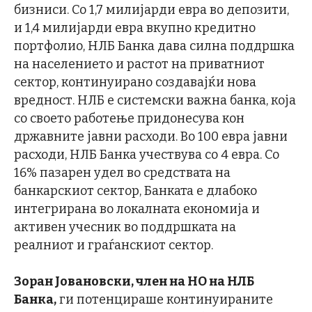
бизниси. Со 1,7 милијарди евра во депозити,
и 1,4 милијарди евра вкупно кредитно
портфолио, НЛБ Банка дава силна поддршка
на населението и растот на приватниот
сектор, континуирано создавајќи нова
вредност. НЛБ е системски важна банка, која
со своето работење придонесува кон
државните јавни расходи. Во 100 евра јавни
расходи, НЛБ Банка учествува со 4 евра. Со
16% пазарен удел во средствата на
банкарскиот сектор, Банката е длабоко
интегрирана во локалната економија и
активен учесник во поддршката на
реалниот и граѓанскиот сектор.
Зоран Јовановски, член на НО на НЛБ
Банка,
ги потенцираше континуираните