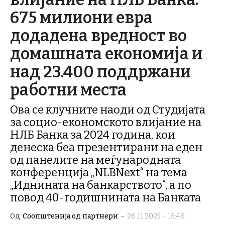
675 милиони евра
додадена вредност во
домашната економија и
над 23.400 поддржани
работни места
Ова се клучните наоди од Студијата
за социо-економското влијание на
НЛБ Банка за 2024 година, кои
денеска беа презентирани на еден
од панелите на меѓународната
конференција „NLBNext“ на тема
„Иднината на банкарството“, а по
повод 40-годишнината на Банката
Од
Соопштенија од партнери
-
26.11.2025 - 18:48