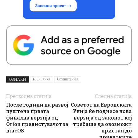
ОЗНАКИ
НЛБ Банка
Соопштенија
Претходна статија
Следна статија
После години на развој
Советот на Европската
пуштена првата
Унија ќе поднесе нова
финална верзија од
верзија од законот кој
Orion прелистувачот за
требаше да овозможи
macOS
пристап до
приватните