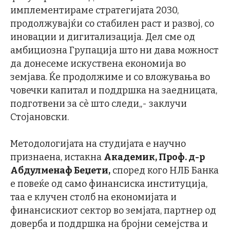
имплементираме стратегијата 2030,
продолжувајќи со стабилен раст и развој, со
иновации и дигитализација. Дел сме од
амбициозна Групација што ни дава можност
да донесеме искуствена економија во
земјава. Ќе продолжиме и со вложувања во
човечки капитал и поддршка на заедницата,
подготвени за сѐ што следи„- заклучи
Стојановски.
Методологијата на студијата е научно
признаена, истакна
Академик, Проф. д-р
Абдулменаф Беџети,
според кого НЛБ Банка
e повеќе од само финансиска институција,
таа е клучен столб на економијата и
финансискиот сектор во земјата, партнер од
доверба и поддршка на бројни семејства и