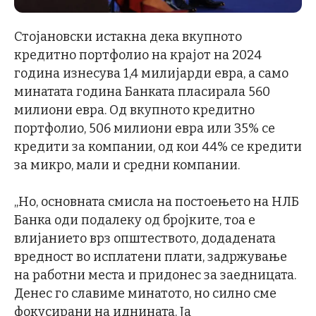
Стојановски истакна дека вкупното
кредитно портфолио на крајот на 2024
година изнесува 1,4 милијарди евра, а само
минатата година Банката пласирала 560
милиони евра. Од вкупното кредитно
портфолио, 506 милиони евра или 35% се
кредити за компании, од кои 44% се кредити
за микро, мали и средни компании.
„Но, основната смисла на постоењето на НЛБ
Банка оди подалеку од бројките, тоа е
влијанието врз општеството, додадената
вредност во исплатени плати, задржување
на работни места и придонес за заедницата.
Денес го славиме минатото, но силно сме
фокусирани на иднината. Ја