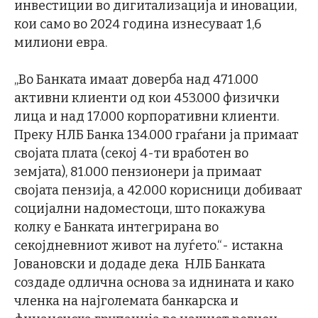
инвестиции во дигитализација и иновации,
кои само во 2024 година изнесуваат 1,6
милиони евра.
„Во Банката имаат доверба над 471.000
активни клиенти од кои 453.000 физички
лица и над 17.000 корпоративни клиенти.
Преку НЛБ Банка 134.000 граѓани ја примаат
својата плата (секој 4-ти вработен во
земјата), 81.000 пензионери ја примаат
својата пензија, а 42.000 корисници добиваат
социјални надоместоци, што покажува
колку е Банката интегрирана во
секојдневниот живот на луѓето.“- истакна
Јовановски и додаде дека НЛБ Банката
создаде одлична основа за иднината и како
членка на најголемата банкарска и