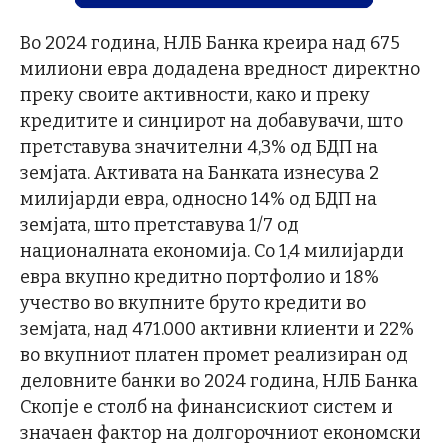
Во 2024 година, НЛБ Банка креира над 675
милиони евра додадена вредност директно
преку своите активности, како и преку
кредитите и синџирот на добавувачи, што
претставува значителни 4,3% од БДП на
земјата. Активата на Банката изнесува 2
милијарди евра, односно 14% од БДП на
земјата, што претставува 1/7 од
националната економија. Со 1,4 милијарди
евра вкупно кредитно портфолио и 18%
учество во вкупните бруто кредити во
земјата, над 471.000 активни клиенти и 22%
во вкупниот платен промет реализиран од
деловните банки во 2024 година, НЛБ Банка
Скопје е столб на финансискиот систем и
значаен фактор на долгорочниот економски