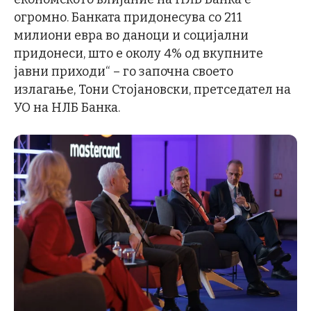
огромно. Банката придонесува со 211
милиони евра во даноци и социјални
придонеси, што е околу 4% од вкупните
јавни приходи“ – го започна своето
излагање, Тони Стојановски, претседател на
УО на НЛБ Банка.