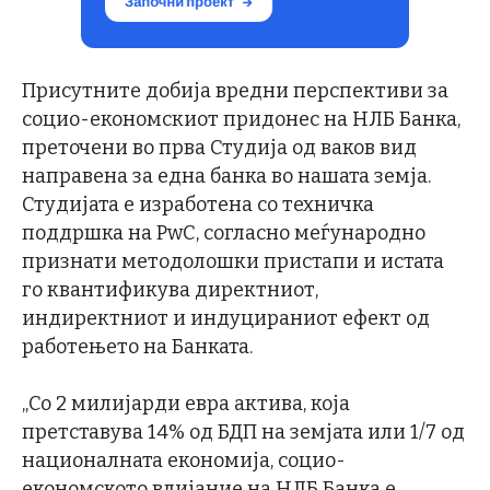
Присутните добија вредни перспективи за
социо-економскиот придонес на НЛБ Банка,
преточени во прва Студија од ваков вид
направена за една банка во нашата земја.
Студијата е изработена со техничка
поддршка на PwC, согласно меѓународно
признати методолошки пристапи и истата
го квантификува директниот,
индиректниот и индуцираниот ефект од
работењето на Банката.
„Со 2 милијарди евра актива, која
претставува 14% од БДП на земјата или 1/7 од
националната економија, социо-
економското влијание на НЛБ Банка е