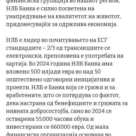
финансиска групација во нашиот регион,
НЛБ Банка e силно посветена на
унапредување на квалитетот на животот,
придонесувајќи за одржлива економија.
НЛБ е лидер во почитувањето на ЕСГ
стандардите – 2/3 од трансакциите се
електронски, преполовена е употребата на
хартија. Во 2024 година НЛБ Банка има
вложено 500 илјади евра во над 50
општествено одговорни иницијативи и
проекти. НЛБ е Банка која се грижи и за
вработените, што се потврдува со фактот,
дека настрана од бенефициите и грижата за
нивната добросостојба, само во 2024 се
остварени 55.000 часови обука и
инвестирани се 660.000 евра. Од мала
финансиска организација основана во