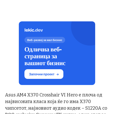
Asus AM4 X370 Crosshair VI Hero е плоча од
највисоката класа која ќе го има X370
чипсетот, најновиот аудио кодек – S1220A со