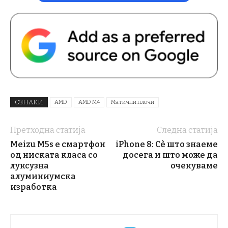
ОЗНАКИ
AMD
AMD M4
Матични плочи
Претходна статија
Следна статија
Meizu M5s е смартфон
iPhone 8: Сè што знаеме
од ниската класа со
досега и што може да
луксузна
очекуваме
алуминиумска
изработка