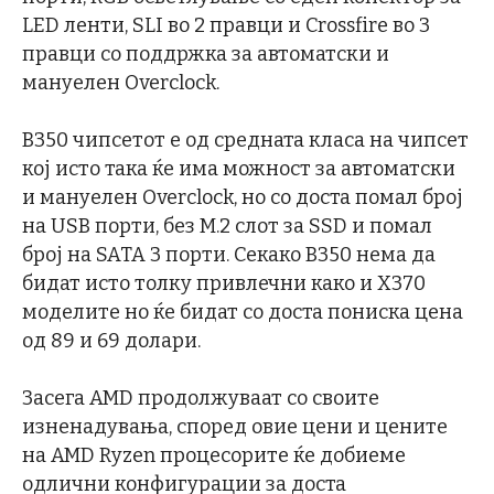
LED ленти, SLI во 2 правци и Crossfire во 3
правци со поддржка за автоматски и
мануелен Overclock.
B350 чипсетот е од средната класа на чипсет
кој исто така ќе има можност за автоматски
и мануелен Overclock, но со доста помал број
на USB порти, без M.2 слот за SSD и помал
број на SATA 3 порти. Секако B350 нема да
бидат исто толку привлечни како и X370
моделите но ќе бидат со доста пониска цена
од 89 и 69 долари.
Засега AMD продолжуваат со своите
изненадувања, според овие цени и цените
на AMD Ryzen процесорите ќе добиеме
одлични конфигурации за доста