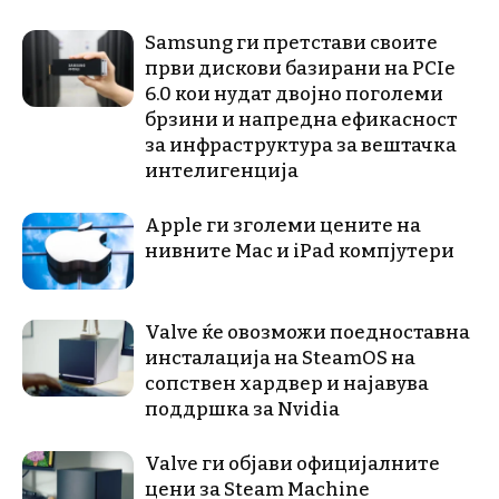
Samsung ги претстави своите
први дискови базирани на PCIe
6.0 кои нудат двојно поголеми
брзини и напредна ефикасност
за инфраструктура за вештачка
интелигенција
Apple ги зголеми цените на
нивните Mac и iPad компјутери
Valve ќе овозможи поедноставна
инсталација на SteamOS на
сопствен хардвер и најавува
поддршка за Nvidia
Valve ги објави официјалните
цени за Steam Machine