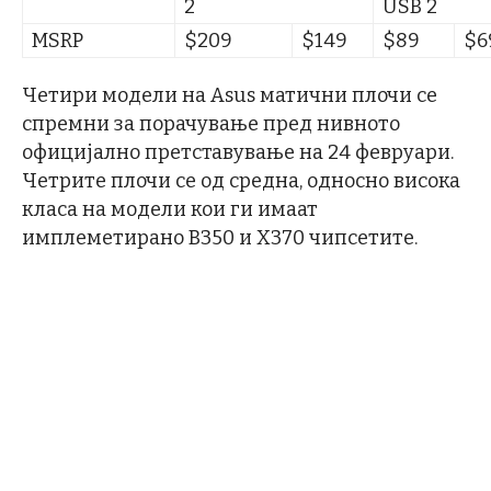
2
USB 2
MSRP
$209
$149
$89
$6
Четири модели на Asus матични плочи се
спремни за порачување пред нивното
официјално претставување на 24 февруари.
Четрите плочи се од средна, односно висока
класа на модели кои ги имаат
имплеметирано B350 и X370 чипсетите.