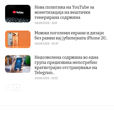
Нова политика на YouTube за
монетизација на вештачки
генерирана содржина
06.08.2026 - 11:22
Можни поголеми екрани и дизајн
без рамки кај јубилејната iPhone 20...
06.08.2026 - 10:47
Недозволена содржина во една
група предизвика непотребно
краткотрајно отстранување на
Telegram...
05.08.2026 - 13:22