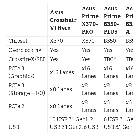
Asus
Asus
As
Asus
Prime
Prime
Pr
Crosshair
X370-
B350-
B3
VI Hero
PRO
PLUS
A
Chipset
X370
X370
B350
B3
Overclocking
Yes
Yes
Yes
Ye
CrossfireX/SLI
Yes
Yes
TBC*
TB
PCIe 3
x16
x16
x1
x16 Lanes
(Graphics)
Lanes
Lanes
La
PCIe 3
x8
x8
x8
x8 Lanes
(Storage + I/O)
Lanes
Lanes
La
x8
x6
x6
PCIe 2
x8 Lanes
Lanes
Lanes
La
10 USB 3.1 Gen1, 2
6 USB 3.1 Ge
USB
USB 3.1 Gen2, 6 USB
USB 3.1 Gen