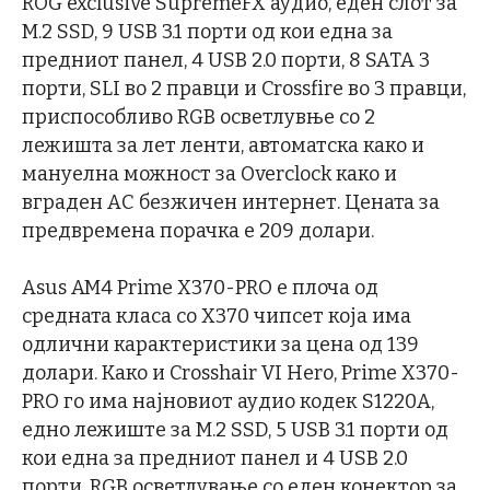
ROG exclusive SupremeFX аудио, еден слот за
M.2 SSD, 9 USB 3.1 порти од кои една за
предниот панел, 4 USB 2.0 порти, 8 SATA 3
порти, SLI во 2 правци и Crossfire во 3 правци,
приспособливо RGB осветлувње со 2
лежишта за лет ленти, автоматска како и
мануелна можност за Overclock како и
вграден AC безжичен интернет. Цената за
предвремена порачка е 209 долари.
Asus AM4 Prime X370-PRO е плоча од
средната класа со X370 чипсет која има
одлични карактеристики за цена од 139
долари. Како и Crosshair VI Hero, Prime X370-
PRO го има најновиот аудио кодек S1220A,
едно лежиште за M.2 SSD, 5 USB 3.1 порти од
кои една за предниот панел и 4 USB 2.0
порти, RGB осветлување со еден конектор за