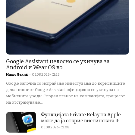
Google Assistant целосно се укинува за
Android и Wear OS во...
Мишо Лекиќ
-
06.08.2026 - 12:23
Google започна со испраќање известувања до корисниците
дека нивниот Google Assistant официјално се укинува на
мобилните уреди. Според планот на компанијата, процесот
на отстранување...
Функцијата Private Relay на Apple
може да ја открие вистинската IP...
06.08.2026 - 12:08