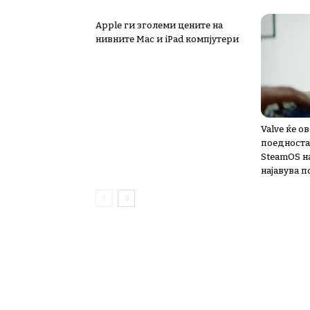
Apple ги зголеми цените на
нивните Mac и iPad компјутери
Valve ќе 
поедноста
SteamOS н
најавува 