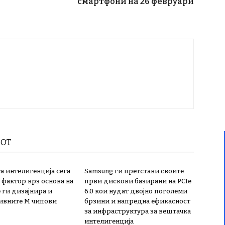
смартфони на 26 февруари
РОТ
а интелигенција сега
Samsung ги претстави своите
 фактор врз основа на
први дискови базирани на PCIe
 ги дизајнира и
6.0 кои нудат двојно поголеми
ивните М чипови
брзини и напредна ефикасност
за инфраструктура за вештачка
интелигенција