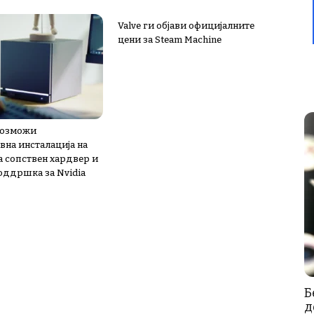
Valve ги објави официјалните
цени за Steam Machine
овозможи
вна инсталација на
а сопствен хардвер и
поддршка за Nvidia
Б
д