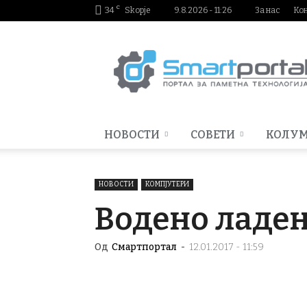
C
34
Skopje
9.8.2026 - 11:26
За нас
Ко
Smartportal.mk
НОВОСТИ
СОВЕТИ
КОЛУ
НОВОСТИ
КОМПЈУТЕРИ
Водено ладењ
Од
Смартпортал
-
12.01.2017 - 11:59