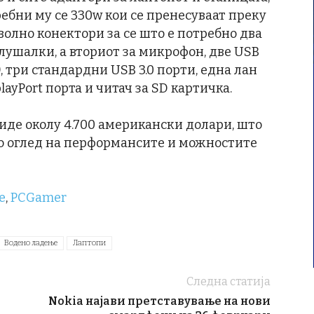
ребни му се 330w кои се пренесуваат преку
волно конектори за се што е потребно два
слушалки, а вториот за микрофон, две USB
), три стандардни USB 3.0 порти, една лан
layPort порта и читач за SD картичка.
биде околу 4.700 американски долари, што
о со оглед на перформансите и можностите
e
,
PCGamer
Водено ладење
Лаптопи
Следна статија
Nokia најави претставување на нови