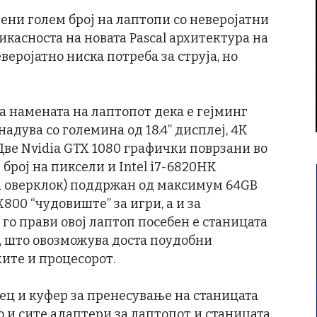
вени голем број на лаптопи со неверојатни
касноста на новата Pascal архитектура на
еверојатно ниска потреба за струја, но
ва намената на лаптопот дека е гејминг
надува со големина од 18.4” дисплеј, 4К
 Две Nvidia GTX 1080 графички поврзани во
број на пиксели и Intel i7-6820HK
а оверклок) поддржан од максимум 64GB
800 “чудовиште” за игри, а и за
 го прави овој лаптоп посебен е станицата
, што овозможува доста поудобни
ите и процесорот.
ец и куфер за пренесување на станицата
 и сите адаптери за лаптопот и станицата,