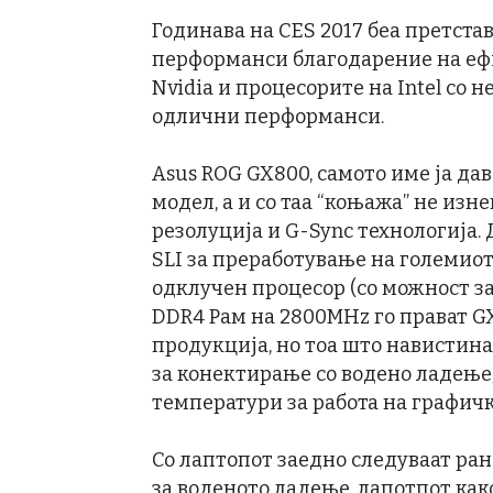
Годинава на CES 2017 беа претста
перформанси благодарение на ефи
Nvidia и процесорите на Intel со н
одлични перформанси.
Asus ROG GX800, самото име ја да
модел, а и со таа “коњажа” не изне
резолуција и G-Sync технологија.
SLI за преработување на големиот 
одклучен процесор (со можност з
DDR4 Рам на 2800MHz го прават GX
продукција, но тоа што навистина
за конектирање со водено ладење
температури за работа на графичк
Со лаптопот заедно следуваат ран
за воденото ладење, лапотпот како