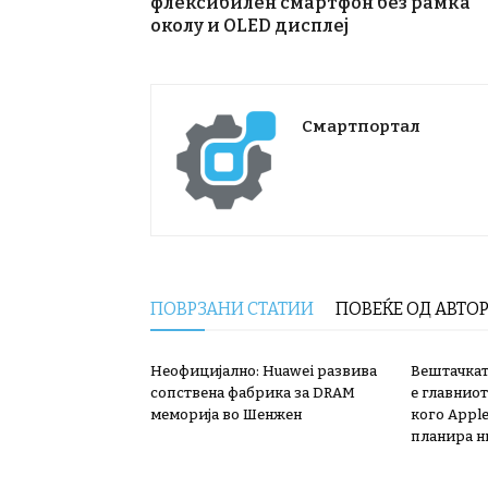
флексибилен смартфон без рамка
околу и OLED дисплеј
Смартпортал
ПОВРЗАНИ СТАТИИ
ПОВЕЌЕ ОД АВТО
Неофицијално: Huawei развива
Вештачкат
сопствена фабрика за DRAM
е главниот
меморија во Шенжен
кого Apple
планира н