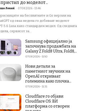
 пристап до моделот...
ишо Лекиќ
-
07.08.2026 - 13:46
орисниците на бесплатните и Go верзии на
atGPT од оваа недела го добиваат моделот
T-5.6 Luna како стандарден модел. Од следната
дела, сервисот за...
Samsung официјално ја
започнува продажбата на
Galaxy Z Fold8 Ultra, Fold8,...
07.08.2026 - 11:50
Нови детали за
паметниот звучник на
OpenAI откриваат
големина како плочка...
07.08.2026 - 11:31
Cloudflare го објави
Cloudflare OS: ВИ
платформа со отворен