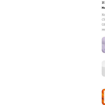
и
М
К
Ch
GP
не