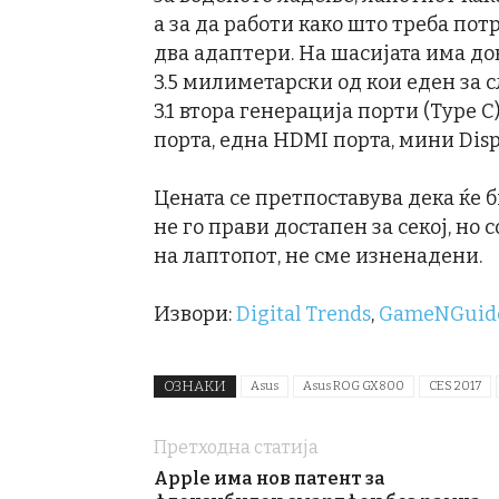
а за да работи како што треба пот
два адаптери. На шасијата има до
3.5 милиметарски од кои еден за 
3.1 втора генерација порти (Type C
порта, една HDMI порта, мини Disp
Цената се претпоставува дека ќе 
не го прави достапен за секој, н
на лаптопот, не сме изненадени.
Извори:
Digital Trends
,
GameNGuid
ОЗНАКИ
Asus
Asus ROG GX800
CES 2017
Претходна статија
Apple има нов патент за